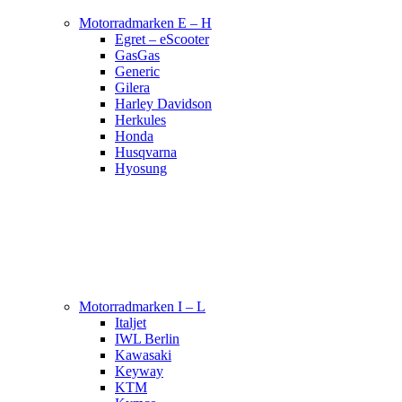
Motorradmarken E – H
Egret – eScooter
GasGas
Generic
Gilera
Harley Davidson
Herkules
Honda
Husqvarna
Hyosung
Motorradmarken I – L
Italjet
IWL Berlin
Kawasaki
Keyway
KTM