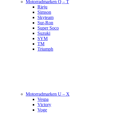
Motorradmarken Q – T
Rieju
Simson
Skyteam
Sur-Ron
Super Soco
Suzuki
SYM
TM
Triumph
Motorradmarken U – X
Vespa
Victory
Voge