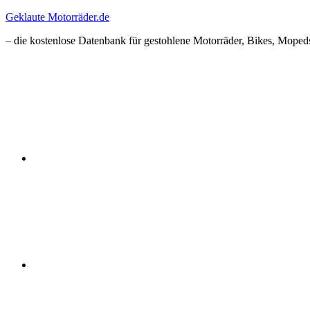
Zum
Geklaute Motorräder.de
Inhalt
– die kostenlose Datenbank für gestohlene Motorräder, Bikes, Mopeds
springen
Facebook
Instagram
RSS