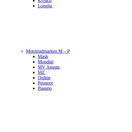
Kymco
Longjia
Motorradmarken M – P
Mash
Mondial
MV Agusta
MZ
Online
Peugeot
Piaggio