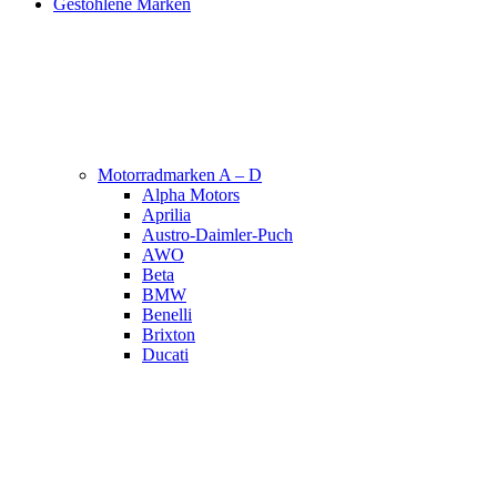
Gestohlene Marken
Motorradmarken A – D
Alpha Motors
Aprilia
Austro-Daimler-Puch
AWO
Beta
BMW
Benelli
Brixton
Ducati