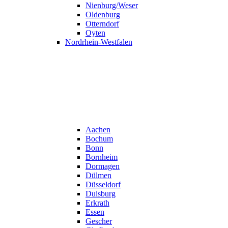
Nienburg/Weser
Oldenburg
Otterndorf
Oyten
Nordrhein-Westfalen
Aachen
Bochum
Bonn
Bornheim
Dormagen
Dülmen
Düsseldorf
Duisburg
Erkrath
Essen
Gescher