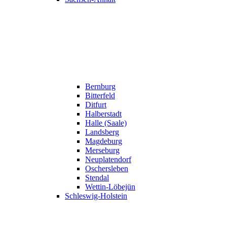
Bernburg
Bitterfeld
Ditfurt
Halberstadt
Halle (Saale)
Landsberg
Magdeburg
Merseburg
Neuplatendorf
Oschersleben
Stendal
Wettin-Löbejün
Schleswig-Holstein