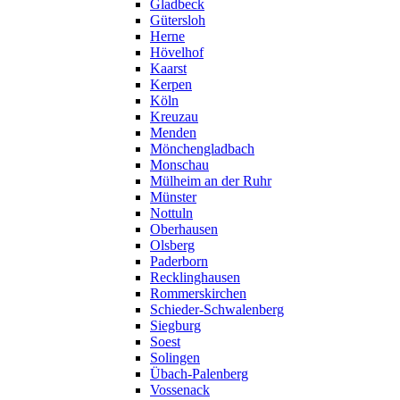
Gladbeck
Gütersloh
Herne
Hövelhof
Kaarst
Kerpen
Köln
Kreuzau
Menden
Mönchengladbach
Monschau
Mülheim an der Ruhr
Münster
Nottuln
Oberhausen
Olsberg
Paderborn
Recklinghausen
Rommerskirchen
Schieder-Schwalenberg
Siegburg
Soest
Solingen
Übach-Palenberg
Vossenack