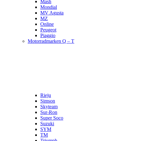
Mash
Mondial
MV Agusta
MZ
Online
Peugeot
Piaggio
Motorradmarken Q – T
Rieju
Simson
Skyteam
Sur-Ron
Super Soco
Suzuki
SYM
TM
Triumph