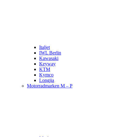
Italjet
IWL Berlin
Kawasaki
Keyway
KTM
Kymco
Longjia
Motorradmarken M – P