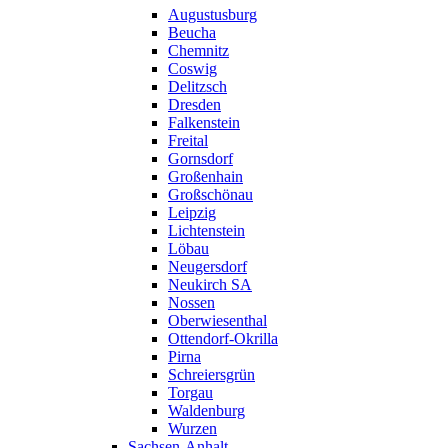
Augustusburg
Beucha
Chemnitz
Coswig
Delitzsch
Dresden
Falkenstein
Freital
Gornsdorf
Großenhain
Großschönau
Leipzig
Lichtenstein
Löbau
Neugersdorf
Neukirch SA
Nossen
Oberwiesenthal
Ottendorf-Okrilla
Pirna
Schreiersgrün
Torgau
Waldenburg
Wurzen
Sachsen-Anhalt