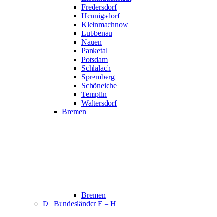
Fredersdorf
Hennigsdorf
Kleinmachnow
Lübbenau
Nauen
Panketal
Potsdam
Schlalach
Spremberg
Schöneiche
Templin
Waltersdorf
Bremen
Bremen
D | Bundesländer E – H