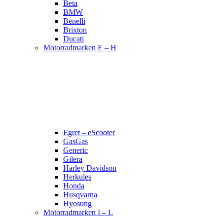
Beta
BMW
Benelli
Brixton
Ducati
Motorradmarken E – H
Egret – eScooter
GasGas
Generic
Gilera
Harley Davidson
Herkules
Honda
Husqvarna
Hyosung
Motorradmarken I – L