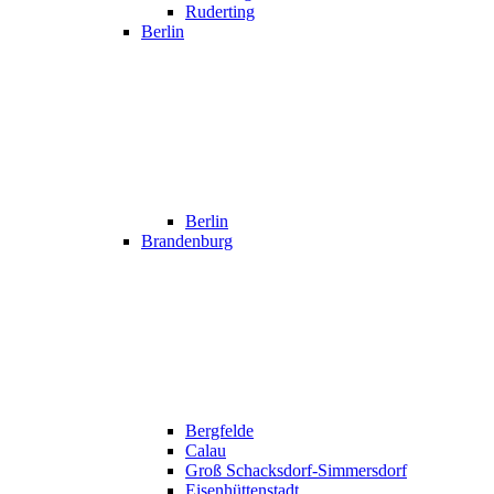
Ruderting
Berlin
Berlin
Brandenburg
Bergfelde
Calau
Groß Schacksdorf-Simmersdorf
Eisenhüttenstadt