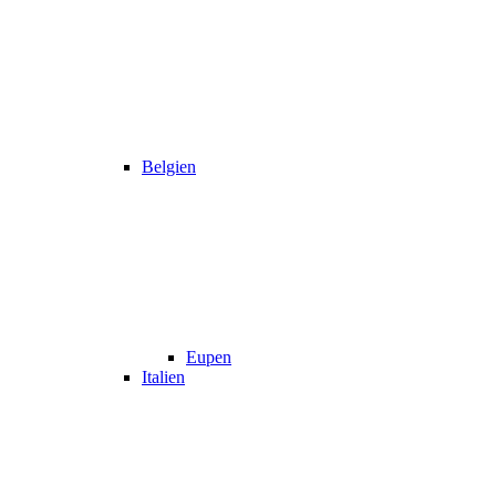
Belgien
Eupen
Italien