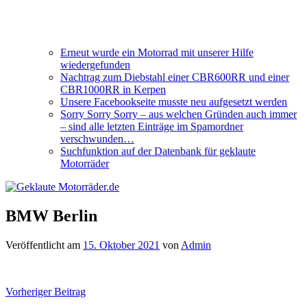
Erneut wurde ein Motorrad mit unserer Hilfe
wiedergefunden
Nachtrag zum Diebstahl einer CBR600RR und einer
CBR1000RR in Kerpen
Unsere Facebookseite musste neu aufgesetzt werden
Sorry Sorry Sorry – aus welchen Gründen auch immer
– sind alle letzten Einträge im Spamordner
verschwunden…
Suchfunktion auf der Datenbank für geklaute
Motorräder
BMW Berlin
Veröffentlicht am
15. Oktober 2021
von
Admin
Beitragsnavigation
Vorheriger Beitrag