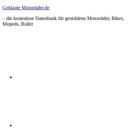
Zum
Geklaute Motorräder.de
Inhalt
– die kostenlose Datenbank für gestohlene Motorräder, Bikes,
springen
Mopeds, Roller
Facebook
Instagram
RSS