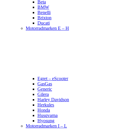
Beta
BMW
Benelli
Brixton
Ducati
Motorradmarken E – H
Egret – eScooter
GasGas
Generic
Gilera
Harley Davidson
Herkules
Honda
Husqvarna
Hyosung
Motorradmarken I – L