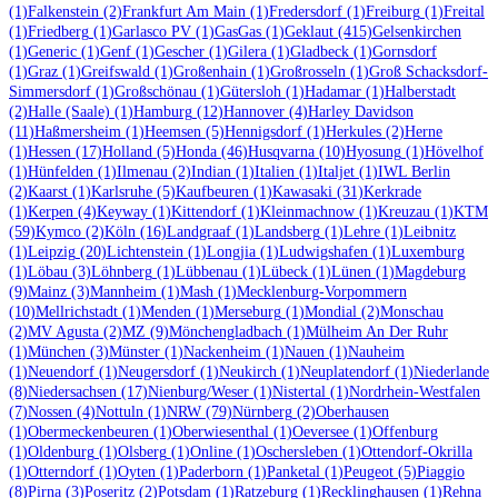
(1)
Falkenstein
(2)
Frankfurt Am Main
(1)
Fredersdorf
(1)
Freiburg
(1)
Freital
(1)
Friedberg
(1)
Garlasco PV
(1)
GasGas
(1)
Geklaut
(415)
Gelsenkirchen
(1)
Generic
(1)
Genf
(1)
Gescher
(1)
Gilera
(1)
Gladbeck
(1)
Gornsdorf
(1)
Graz
(1)
Greifswald
(1)
Großenhain
(1)
Großrosseln
(1)
Groß Schacksdorf-
Simmersdorf
(1)
Großschönau
(1)
Gütersloh
(1)
Hadamar
(1)
Halberstadt
(2)
Halle (Saale)
(1)
Hamburg
(12)
Hannover
(4)
Harley Davidson
(11)
Haßmersheim
(1)
Heemsen
(5)
Hennigsdorf
(1)
Herkules
(2)
Herne
(1)
Hessen
(17)
Holland
(5)
Honda
(46)
Husqvarna
(10)
Hyosung
(1)
Hövelhof
(1)
Hünfelden
(1)
Ilmenau
(2)
Indian
(1)
Italien
(1)
Italjet
(1)
IWL Berlin
(2)
Kaarst
(1)
Karlsruhe
(5)
Kaufbeuren
(1)
Kawasaki
(31)
Kerkrade
(1)
Kerpen
(4)
Keyway
(1)
Kittendorf
(1)
Kleinmachnow
(1)
Kreuzau
(1)
KTM
(59)
Kymco
(2)
Köln
(16)
Landgraaf
(1)
Landsberg
(1)
Lehre
(1)
Leibnitz
(1)
Leipzig
(20)
Lichtenstein
(1)
Longjia
(1)
Ludwigshafen
(1)
Luxemburg
(1)
Löbau
(3)
Löhnberg
(1)
Lübbenau
(1)
Lübeck
(1)
Lünen
(1)
Magdeburg
(9)
Mainz
(3)
Mannheim
(1)
Mash
(1)
Mecklenburg-Vorpommern
(10)
Mellrichstadt
(1)
Menden
(1)
Merseburg
(1)
Mondial
(2)
Monschau
(2)
MV Agusta
(2)
MZ
(9)
Mönchengladbach
(1)
Mülheim An Der Ruhr
(1)
München
(3)
Münster
(1)
Nackenheim
(1)
Nauen
(1)
Nauheim
(1)
Neuendorf
(1)
Neugersdorf
(1)
Neukirch
(1)
Neuplatendorf
(1)
Niederlande
(8)
Niedersachsen
(17)
Nienburg/Weser
(1)
Nistertal
(1)
Nordrhein-Westfalen
(7)
Nossen
(4)
Nottuln
(1)
NRW
(79)
Nürnberg
(2)
Oberhausen
(1)
Obermeckenbeuren
(1)
Oberwiesenthal
(1)
Oeversee
(1)
Offenburg
(1)
Oldenburg
(1)
Olsberg
(1)
Online
(1)
Oschersleben
(1)
Ottendorf-Okrilla
(1)
Otterndorf
(1)
Oyten
(1)
Paderborn
(1)
Panketal
(1)
Peugeot
(5)
Piaggio
(8)
Pirna
(3)
Poseritz
(2)
Potsdam
(1)
Ratzeburg
(1)
Recklinghausen
(1)
Rehna