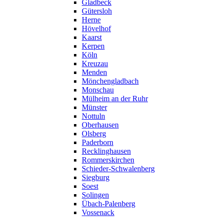
Gladbeck
Gütersloh
Herne
Hövelhof
Kaarst
Kerpen
Köln
Kreuzau
Menden
Mönchengladbach
Monschau
Mülheim an der Ruhr
Münster
Nottuln
Oberhausen
Olsberg
Paderborn
Recklinghausen
Rommerskirchen
Schieder-Schwalenberg
Siegburg
Soest
Solingen
Übach-Palenberg
Vossenack