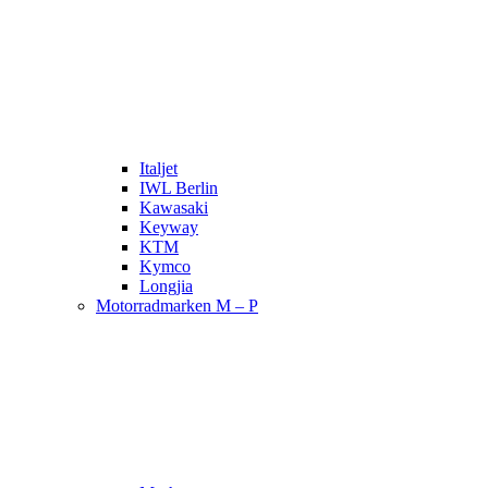
Italjet
IWL Berlin
Kawasaki
Keyway
KTM
Kymco
Longjia
Motorradmarken M – P