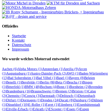
Offizielles
Startseite
Kontakt
Datenschutz
Impressum
Wo wurde welches Motorrad entwendet
Aachen
(6)
Alpha Motors
(1)
Amsterdam
(1)
Aprilia
(9)
Arcen
(1)
Augustusburg
(1)
Austro-Daimler-Puch
(2)
AWO
(1)
Baden-Württemberg
(13)
Bad Sobernheim
(1)
Bad Vilbel
(1)
Basel
(1)
Bayern
(8)
Belgien
(1)
Benelli
(1)
Bergfelde
(1)
Berlin
(86)
Beta
(5)
Beucha
(1)
Bingen
(1)
Bitterfeld
(1)
BMW
(48)
Bochum
(4)
Bonn
(1)
Bornheim
(2)
Bovenden
(2)
Brandenburg
(16)
Braunschweig
(1)
Bremen
(2)
Brixton
(1)
Calau
(2)
Chemnitz
(3)
Coswig
(3)
Darmstadt
(3)
Delitzsch
(1)
Dietzenbach
(1)
Ditfurt
(1)
Dormagen
(1)
Dresden
(24)
Ducati
(8)
Duisburg
(5)
Dülmen
(1)
Düsseldorf
(10)
E-Roller
(1)
Egret
(1)
Eilenberg
(1)
Eisenhüttenstadt
(1)
Eltville-Erbach
(1)
Erkrath
(2)
EScooter
(1)
Essen
(5)
Eupen