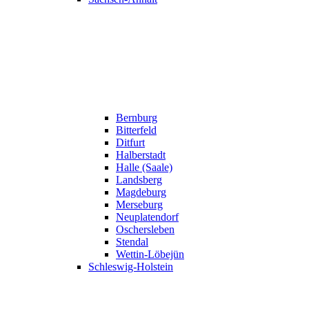
Bernburg
Bitterfeld
Ditfurt
Halberstadt
Halle (Saale)
Landsberg
Magdeburg
Merseburg
Neuplatendorf
Oschersleben
Stendal
Wettin-Löbejün
Schleswig-Holstein