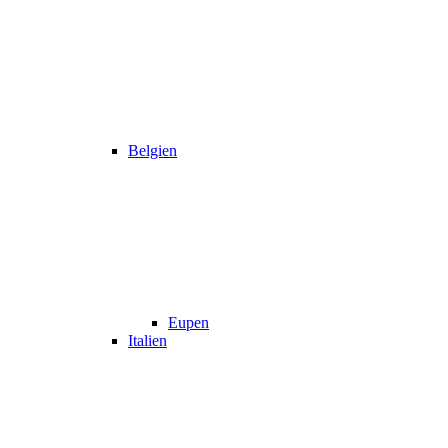
Belgien
Eupen
Italien