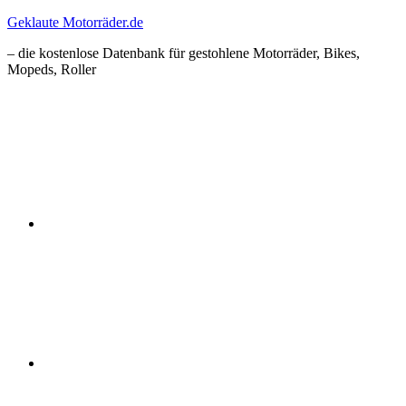
Zum
Geklaute Motorräder.de
Inhalt
– die kostenlose Datenbank für gestohlene Motorräder, Bikes,
springen
Mopeds, Roller
Facebook
Instagram
RSS