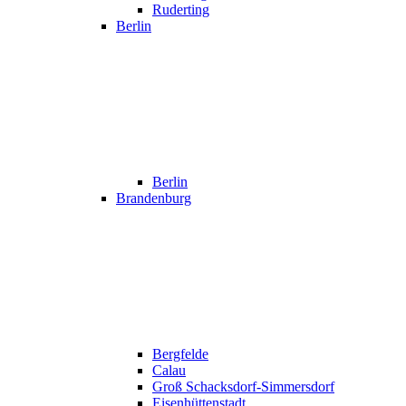
Ruderting
Berlin
Berlin
Brandenburg
Bergfelde
Calau
Groß Schacksdorf-Simmersdorf
Eisenhüttenstadt