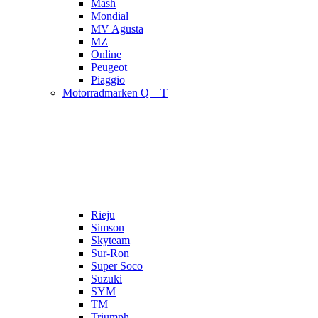
Mash
Mondial
MV Agusta
MZ
Online
Peugeot
Piaggio
Motorradmarken Q – T
Rieju
Simson
Skyteam
Sur-Ron
Super Soco
Suzuki
SYM
TM
Triumph