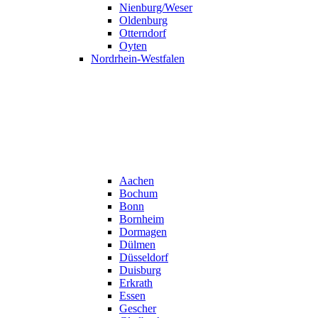
Nienburg/Weser
Oldenburg
Otterndorf
Oyten
Nordrhein-Westfalen
Aachen
Bochum
Bonn
Bornheim
Dormagen
Dülmen
Düsseldorf
Duisburg
Erkrath
Essen
Gescher