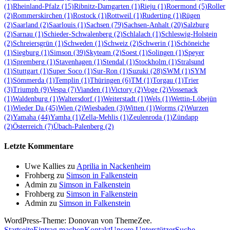
(1)
Rheinland-Pfalz
(15)
Ribnitz-Damgarten
(1)
Rieju
(1)
Roermond
(5)
Roller
(2)
Rommerskirchen
(1)
Rostock
(1)
Rottweil
(1)
Ruderting
(1)
Rügen
(2)
Saarland
(2)
Saarlouis
(1)
Sachsen
(79)
Sachsen-Anhalt
(20)
Salzburg
(2)
Sarnau
(1)
Schieder-Schwalenberg
(2)
Schlalach
(1)
Schleswig-Holstein
(2)
Schreiersgrün
(1)
Schweden
(1)
Schweiz
(2)
Schwerin
(1)
Schöneiche
(1)
Siegburg
(1)
Simson
(39)
Skyteam
(2)
Soest
(1)
Solingen
(1)
Speyer
(1)
Spremberg
(1)
Stavenhagen
(1)
Stendal
(1)
Stockholm
(1)
Stralsund
(1)
Stuttgart
(1)
Super Soco
(1)
Sur-Ron
(1)
Suzuki
(28)
SWM
(1)
SYM
(1)
Sömmerda
(1)
Templin
(1)
Thüringen
(6)
TM
(1)
Torgau
(1)
Trier
(3)
Triumph
(9)
Vespa
(7)
Vianden
(1)
Victory
(2)
Voge
(2)
Vossenack
(1)
Waldenburg
(1)
Waltersdorf
(1)
Weiterstadt
(1)
Wels
(1)
Wettin-Löbejün
(1)
Wieder Da
(45)
Wien
(2)
Wiesbaden
(3)
Witten
(1)
Worms
(2)
Wurzen
(2)
Yamaha
(44)
Yamha
(1)
Zella-Mehlis
(1)
Zeulenroda
(1)
Zündapp
(2)
Österreich
(7)
Übach-Palenberg
(2)
Letzte Kommentare
Uwe Kallies
zu
Aprilia in Nackenheim
Frohberg
zu
Simson in Falkenstein
Admin
zu
Simson in Falkenstein
Frohberg
zu
Simson in Falkenstein
Admin
zu
Simson in Falkenstein
WordPress-Theme: Donovan von ThemeZee.
Startseite
Eintrag machen
Kontakt
Unsere Unterstützer
Suche