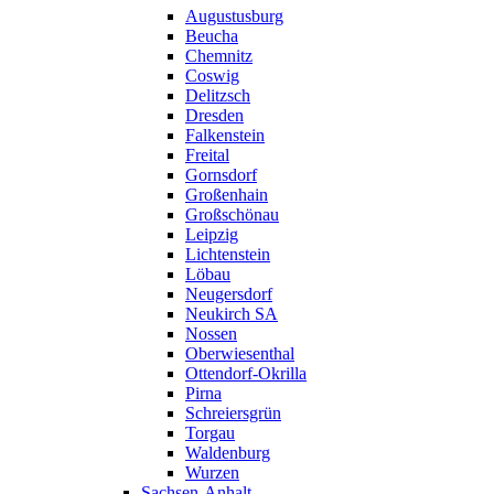
Augustusburg
Beucha
Chemnitz
Coswig
Delitzsch
Dresden
Falkenstein
Freital
Gornsdorf
Großenhain
Großschönau
Leipzig
Lichtenstein
Löbau
Neugersdorf
Neukirch SA
Nossen
Oberwiesenthal
Ottendorf-Okrilla
Pirna
Schreiersgrün
Torgau
Waldenburg
Wurzen
Sachsen-Anhalt