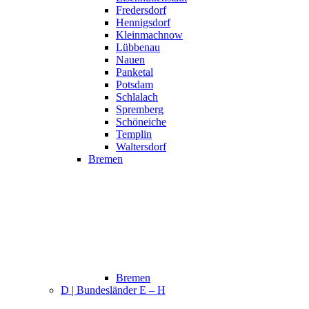
Fredersdorf
Hennigsdorf
Kleinmachnow
Lübbenau
Nauen
Panketal
Potsdam
Schlalach
Spremberg
Schöneiche
Templin
Waltersdorf
Bremen
Bremen
D | Bundesländer E – H