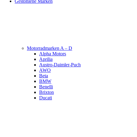
Gestohlene Marken
Motorradmarken A – D
Alpha Motors
Aprilia
Austro-Daimler-Puch
AWO
Beta
BMW
Benelli
Brixton
Ducati