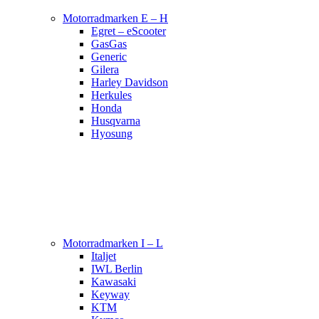
Motorradmarken E – H
Egret – eScooter
GasGas
Generic
Gilera
Harley Davidson
Herkules
Honda
Husqvarna
Hyosung
Motorradmarken I – L
Italjet
IWL Berlin
Kawasaki
Keyway
KTM