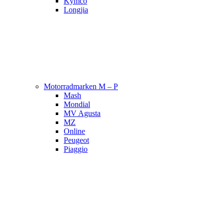
Kymco
Longjia
Motorradmarken M – P
Mash
Mondial
MV Agusta
MZ
Online
Peugeot
Piaggio