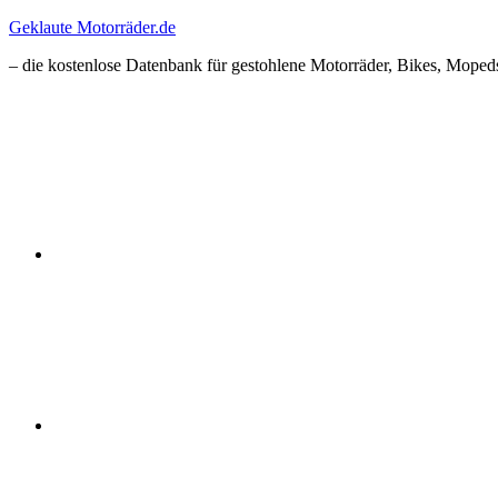
Zum
Geklaute Motorräder.de
Inhalt
– die kostenlose Datenbank für gestohlene Motorräder, Bikes, Mopeds
springen
Facebook
Instagram
RSS