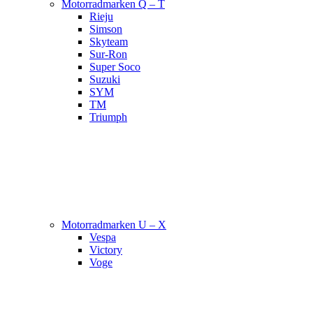
Motorradmarken Q – T
Rieju
Simson
Skyteam
Sur-Ron
Super Soco
Suzuki
SYM
TM
Triumph
Motorradmarken U – X
Vespa
Victory
Voge