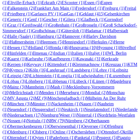
(1)
Eltville-Erbach
(1)
Erkrath
(2)
EScooter
(1)
Essen
(5)
Eupen
(1)
Falkenstein
(2)
Frankfurt Am Main
(1)
Fredersdorf
(1)
Freiburg
(1)
Freital
(1)
Friedberg
(1)
Garlasco PV
(1)
GasGas
(1)
Geklaut
(415)
Gelsenkirchen
(1)
Generic
(1)
Genf
(1)
Gescher
(1)
Gilera
(1)
Gladbeck
(1)
Gornsdorf
(1)
Graz
(1)
Greifswald
(1)
Großenhain
(1)
Großrosseln
(1)
Groß Schacksdorf-
Simmersdorf
(1)
Großschönau
(1)
Gütersloh
(1)
Hadamar
(1)
Halberstadt
(2)
Halle (Saale)
(1)
Hamburg
(12)
Hannover
(4)
Harley Davidson
(11)
Haßmersheim
(1)
Heemsen
(5)
Hennigsdorf
(1)
Herkules
(2)
Herne
(1)
Hessen
(17)
Holland
(5)
Honda
(46)
Husqvarna
(10)
Hyosung
(1)
Hövelhof
(1)
Hünfelden
(1)
Ilmenau
(2)
Indian
(1)
Italien
(1)
Italjet
(1)
IWL Berlin
(2)
Kaarst
(1)
Karlsruhe
(5)
Kaufbeuren
(1)
Kawasaki
(31)
Kerkrade
(1)
Kerpen
(4)
Keyway
(1)
Kittendorf
(1)
Kleinmachnow
(1)
Kreuzau
(1)
KTM
(59)
Kymco
(2)
Köln
(16)
Landgraaf
(1)
Landsberg
(1)
Lehre
(1)
Leibnitz
(1)
Leipzig
(20)
Lichtenstein
(1)
Longjia
(1)
Ludwigshafen
(1)
Luxemburg
(1)
Löbau
(3)
Löhnberg
(1)
Lübbenau
(1)
Lübeck
(1)
Lünen
(1)
Magdeburg
(9)
Mainz
(3)
Mannheim
(1)
Mash
(1)
Mecklenburg-Vorpommern
(10)
Mellrichstadt
(1)
Menden
(1)
Merseburg
(1)
Mondial
(2)
Monschau
(2)
MV Agusta
(2)
MZ
(9)
Mönchengladbach
(1)
Mülheim An Der Ruhr
(1)
München
(3)
Münster
(1)
Nackenheim
(1)
Nauen
(1)
Nauheim
(1)
Neuendorf
(1)
Neugersdorf
(1)
Neukirch
(1)
Neuplatendorf
(1)
Niederlande
(8)
Niedersachsen
(17)
Nienburg/Weser
(1)
Nistertal
(1)
Nordrhein-Westfalen
(7)
Nossen
(4)
Nottuln
(1)
NRW
(79)
Nürnberg
(2)
Oberhausen
(1)
Obermeckenbeuren
(1)
Oberwiesenthal
(1)
Oeversee
(1)
Offenburg
(1)
Oldenburg
(1)
Olsberg
(1)
Online
(1)
Oschersleben
(1)
Ottendorf-Okrilla
(1)
Otterndorf
(1)
Oyten
(1)
Paderborn
(1)
Panketal
(1)
Peugeot
(5)
Piaggio