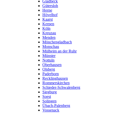
Gladbeck
Gütersloh
Herne
Hövelhof
Kaarst
Kerpen
Köln
Kreuzau
Menden
Mönchengladbach
Monschau
Mülheim an der Ruhr
Münster
Nottuln
Oberhausen
Olsberg
Paderborn
Recklinghausen
Rommerskirchen
Schieder-Schwalenberg
Siegburg
Soest
Solingen
Übach-Palenberg
Vossenack