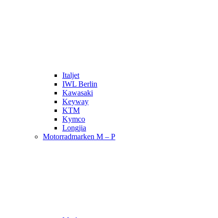
Italjet
IWL Berlin
Kawasaki
Keyway
KTM
Kymco
Longjia
Motorradmarken M – P