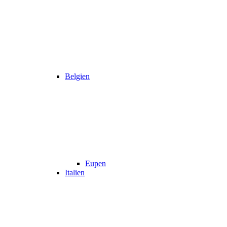
Belgien
Eupen
Italien