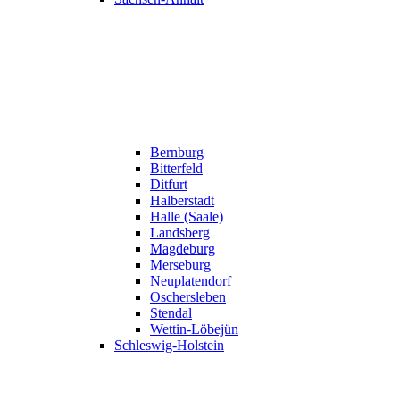
Bernburg
Bitterfeld
Ditfurt
Halberstadt
Halle (Saale)
Landsberg
Magdeburg
Merseburg
Neuplatendorf
Oschersleben
Stendal
Wettin-Löbejün
Schleswig-Holstein