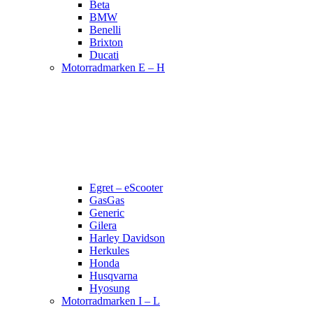
Beta
BMW
Benelli
Brixton
Ducati
Motorradmarken E – H
Egret – eScooter
GasGas
Generic
Gilera
Harley Davidson
Herkules
Honda
Husqvarna
Hyosung
Motorradmarken I – L