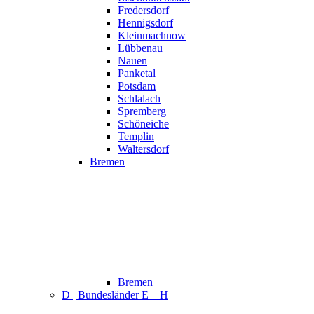
Fredersdorf
Hennigsdorf
Kleinmachnow
Lübbenau
Nauen
Panketal
Potsdam
Schlalach
Spremberg
Schöneiche
Templin
Waltersdorf
Bremen
Bremen
D | Bundesländer E – H