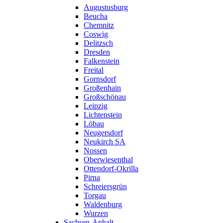
Augustusburg
Beucha
Chemnitz
Coswig
Delitzsch
Dresden
Falkenstein
Freital
Gornsdorf
Großenhain
Großschönau
Leipzig
Lichtenstein
Löbau
Neugersdorf
Neukirch SA
Nossen
Oberwiesenthal
Ottendorf-Okrilla
Pirna
Schreiersgrün
Torgau
Waldenburg
Wurzen
Sachsen-Anhalt