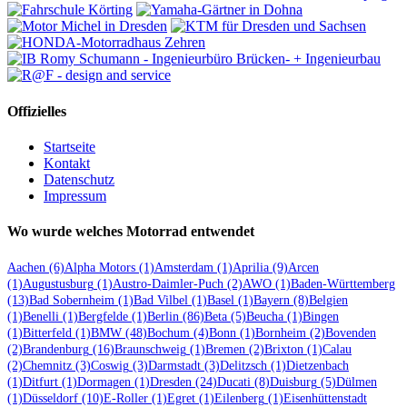
Offizielles
Startseite
Kontakt
Datenschutz
Impressum
Wo wurde welches Motorrad entwendet
Aachen
(6)
Alpha Motors
(1)
Amsterdam
(1)
Aprilia
(9)
Arcen
(1)
Augustusburg
(1)
Austro-Daimler-Puch
(2)
AWO
(1)
Baden-Württemberg
(13)
Bad Sobernheim
(1)
Bad Vilbel
(1)
Basel
(1)
Bayern
(8)
Belgien
(1)
Benelli
(1)
Bergfelde
(1)
Berlin
(86)
Beta
(5)
Beucha
(1)
Bingen
(1)
Bitterfeld
(1)
BMW
(48)
Bochum
(4)
Bonn
(1)
Bornheim
(2)
Bovenden
(2)
Brandenburg
(16)
Braunschweig
(1)
Bremen
(2)
Brixton
(1)
Calau
(2)
Chemnitz
(3)
Coswig
(3)
Darmstadt
(3)
Delitzsch
(1)
Dietzenbach
(1)
Ditfurt
(1)
Dormagen
(1)
Dresden
(24)
Ducati
(8)
Duisburg
(5)
Dülmen
(1)
Düsseldorf
(10)
E-Roller
(1)
Egret
(1)
Eilenberg
(1)
Eisenhüttenstadt