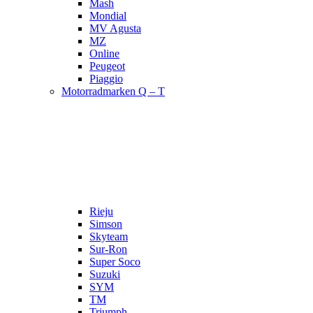
Mash
Mondial
MV Agusta
MZ
Online
Peugeot
Piaggio
Motorradmarken Q – T
Rieju
Simson
Skyteam
Sur-Ron
Super Soco
Suzuki
SYM
TM
Triumph