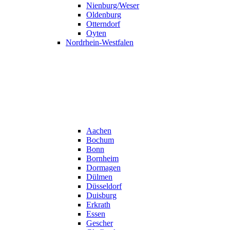
Nienburg/Weser
Oldenburg
Otterndorf
Oyten
Nordrhein-Westfalen
Aachen
Bochum
Bonn
Bornheim
Dormagen
Dülmen
Düsseldorf
Duisburg
Erkrath
Essen
Gescher