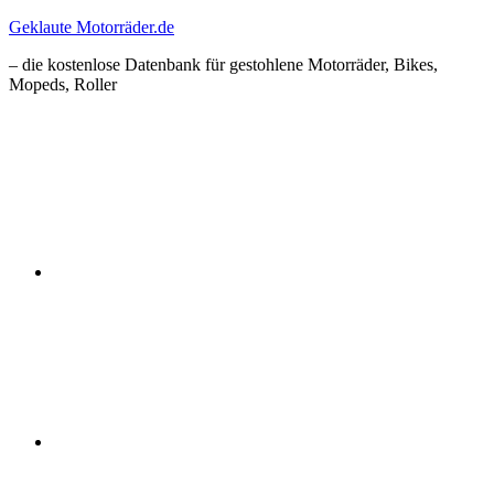
Zum
Geklaute Motorräder.de
Inhalt
– die kostenlose Datenbank für gestohlene Motorräder, Bikes,
springen
Mopeds, Roller
Facebook
Instagram
RSS