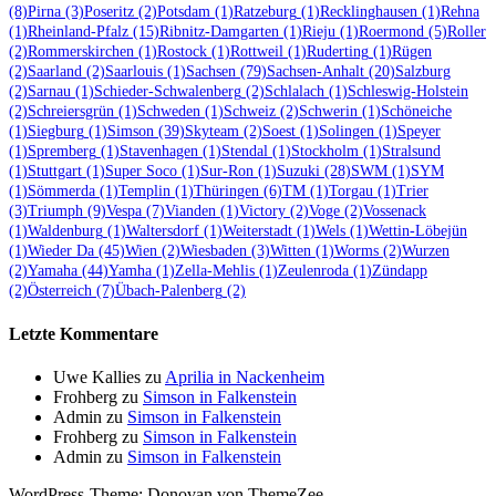
(8)
Pirna
(3)
Poseritz
(2)
Potsdam
(1)
Ratzeburg
(1)
Recklinghausen
(1)
Rehna
(1)
Rheinland-Pfalz
(15)
Ribnitz-Damgarten
(1)
Rieju
(1)
Roermond
(5)
Roller
(2)
Rommerskirchen
(1)
Rostock
(1)
Rottweil
(1)
Ruderting
(1)
Rügen
(2)
Saarland
(2)
Saarlouis
(1)
Sachsen
(79)
Sachsen-Anhalt
(20)
Salzburg
(2)
Sarnau
(1)
Schieder-Schwalenberg
(2)
Schlalach
(1)
Schleswig-Holstein
(2)
Schreiersgrün
(1)
Schweden
(1)
Schweiz
(2)
Schwerin
(1)
Schöneiche
(1)
Siegburg
(1)
Simson
(39)
Skyteam
(2)
Soest
(1)
Solingen
(1)
Speyer
(1)
Spremberg
(1)
Stavenhagen
(1)
Stendal
(1)
Stockholm
(1)
Stralsund
(1)
Stuttgart
(1)
Super Soco
(1)
Sur-Ron
(1)
Suzuki
(28)
SWM
(1)
SYM
(1)
Sömmerda
(1)
Templin
(1)
Thüringen
(6)
TM
(1)
Torgau
(1)
Trier
(3)
Triumph
(9)
Vespa
(7)
Vianden
(1)
Victory
(2)
Voge
(2)
Vossenack
(1)
Waldenburg
(1)
Waltersdorf
(1)
Weiterstadt
(1)
Wels
(1)
Wettin-Löbejün
(1)
Wieder Da
(45)
Wien
(2)
Wiesbaden
(3)
Witten
(1)
Worms
(2)
Wurzen
(2)
Yamaha
(44)
Yamha
(1)
Zella-Mehlis
(1)
Zeulenroda
(1)
Zündapp
(2)
Österreich
(7)
Übach-Palenberg
(2)
Letzte Kommentare
Uwe Kallies
zu
Aprilia in Nackenheim
Frohberg
zu
Simson in Falkenstein
Admin
zu
Simson in Falkenstein
Frohberg
zu
Simson in Falkenstein
Admin
zu
Simson in Falkenstein
WordPress-Theme: Donovan von ThemeZee.