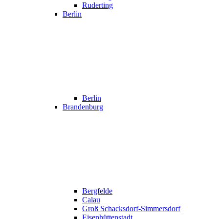
Ruderting
Berlin
Berlin
Brandenburg
Bergfelde
Calau
Groß Schacksdorf-Simmersdorf
Eisenhüttenstadt