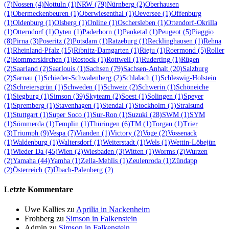
(7)
Nossen
(4)
Nottuln
(1)
NRW
(79)
Nürnberg
(2)
Oberhausen
(1)
Obermeckenbeuren
(1)
Oberwiesenthal
(1)
Oeversee
(1)
Offenburg
(1)
Oldenburg
(1)
Olsberg
(1)
Online
(1)
Oschersleben
(1)
Ottendorf-Okrilla
(1)
Otterndorf
(1)
Oyten
(1)
Paderborn
(1)
Panketal
(1)
Peugeot
(5)
Piaggio
(8)
Pirna
(3)
Poseritz
(2)
Potsdam
(1)
Ratzeburg
(1)
Recklinghausen
(1)
Rehna
(1)
Rheinland-Pfalz
(15)
Ribnitz-Damgarten
(1)
Rieju
(1)
Roermond
(5)
Roller
(2)
Rommerskirchen
(1)
Rostock
(1)
Rottweil
(1)
Ruderting
(1)
Rügen
(2)
Saarland
(2)
Saarlouis
(1)
Sachsen
(79)
Sachsen-Anhalt
(20)
Salzburg
(2)
Sarnau
(1)
Schieder-Schwalenberg
(2)
Schlalach
(1)
Schleswig-Holstein
(2)
Schreiersgrün
(1)
Schweden
(1)
Schweiz
(2)
Schwerin
(1)
Schöneiche
(1)
Siegburg
(1)
Simson
(39)
Skyteam
(2)
Soest
(1)
Solingen
(1)
Speyer
(1)
Spremberg
(1)
Stavenhagen
(1)
Stendal
(1)
Stockholm
(1)
Stralsund
(1)
Stuttgart
(1)
Super Soco
(1)
Sur-Ron
(1)
Suzuki
(28)
SWM
(1)
SYM
(1)
Sömmerda
(1)
Templin
(1)
Thüringen
(6)
TM
(1)
Torgau
(1)
Trier
(3)
Triumph
(9)
Vespa
(7)
Vianden
(1)
Victory
(2)
Voge
(2)
Vossenack
(1)
Waldenburg
(1)
Waltersdorf
(1)
Weiterstadt
(1)
Wels
(1)
Wettin-Löbejün
(1)
Wieder Da
(45)
Wien
(2)
Wiesbaden
(3)
Witten
(1)
Worms
(2)
Wurzen
(2)
Yamaha
(44)
Yamha
(1)
Zella-Mehlis
(1)
Zeulenroda
(1)
Zündapp
(2)
Österreich
(7)
Übach-Palenberg
(2)
Letzte Kommentare
Uwe Kallies
zu
Aprilia in Nackenheim
Frohberg
zu
Simson in Falkenstein
Admin
zu
Simson in Falkenstein