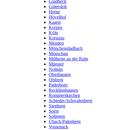
Gladbeck
Gütersloh
Herne
Hövelhof
Kaarst
Kerpen
Köln
Kreuzau
Menden
Mönchengladbach
Monschau
Mülheim an der Ruhr
Münster
Nottuln
Oberhausen
Olsberg
Paderborn
Recklinghausen
Rommerskirchen
Schieder-Schwalenberg
Siegburg
Soest
Solingen
Übach-Palenberg
Vossenack