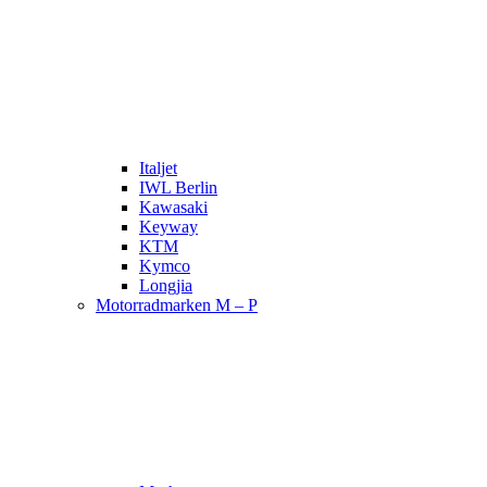
Italjet
IWL Berlin
Kawasaki
Keyway
KTM
Kymco
Longjia
Motorradmarken M – P