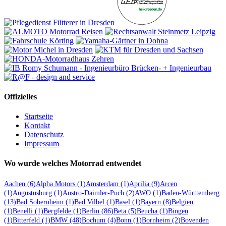
Offizielles
Startseite
Kontakt
Datenschutz
Impressum
Wo wurde welches Motorrad entwendet
Aachen
(6)
Alpha Motors
(1)
Amsterdam
(1)
Aprilia
(9)
Arcen
(1)
Augustusburg
(1)
Austro-Daimler-Puch
(2)
AWO
(1)
Baden-Württemberg
(13)
Bad Sobernheim
(1)
Bad Vilbel
(1)
Basel
(1)
Bayern
(8)
Belgien
(1)
Benelli
(1)
Bergfelde
(1)
Berlin
(86)
Beta
(5)
Beucha
(1)
Bingen
(1)
Bitterfeld
(1)
BMW
(48)
Bochum
(4)
Bonn
(1)
Bornheim
(2)
Bovenden