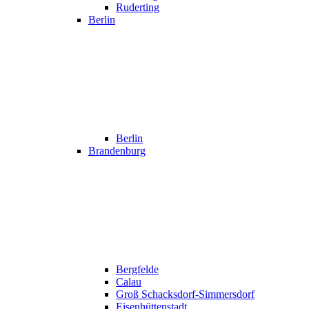
Ruderting
Berlin
Berlin
Brandenburg
Bergfelde
Calau
Groß Schacksdorf-Simmersdorf
Eisenhüttenstadt