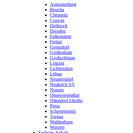
Augustusburg
Beucha
Chemnitz
Coswig
Delitzsch
Dresden
Falkenstein
Freital
Gornsdorf
Großenhain
Großschönau
Leipzig
Lichtenstein
Löbau
Neugersdorf
Neukirch SA
Nossen
Oberwiesenthal
Ottendorf-Okrilla
Pirna
Schreiersgrün
Torgau
Waldenburg
Wurzen
Sachsen-Anhalt