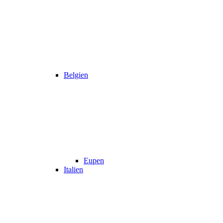
Belgien
Eupen
Italien