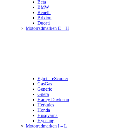
Beta
BMW
Benelli
Brixton
Ducati
Motorradmarken E – H
Egret – eScooter
GasGas
Generic
Gilera
Harley Davidson
Herkules
Honda
Husqvarna
Hyosung
Motorradmarken I – L