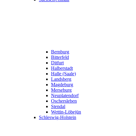
Bernburg
Bitterfeld
Ditfurt
Halberstadt
Halle (Saale)
Landsberg
Magdeburg
Merseburg
Neuplatendorf
Oschersleben
Stendal
Wettin-Löbejün
Schleswig-Holstein