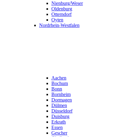
Nienburg/Weser
Oldenburg
Otterndorf
Oyten
Nordrhein-Westfalen
Aachen
Bochum
Bonn
Bornheim
Dormagen
Dülmen
Düsseldorf
Duisburg
Erkrath
Essen
Gescher