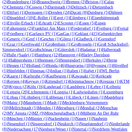
(2)
Brandenburg
(16)
Braunschweig
(1)
Bremen
(2)
Brixton
(1)
Calau
(2)
Chemnitz
(3)
Coswig
(3)
Darmstadt
(3)
Delitzsch
(1)
Dietzenbach
(1)
Ditfurt
(1)
Dormagen
(1)
Dresden
(24)
Ducati
(8)
Duisburg
(5)
Dülmen
(1)
Düsseldorf
(10)
E-Roller
(1)
Egret
(1)
Eilenberg
(1)
Eisenhüttenstadt
(1)
Eltville-Erbach
(1)
Erkrath
(2)
EScooter
(1)
Essen
(5)
Eupen
(1)
Falkenstein
(2)
Frankfurt Am Main
(1)
Fredersdorf
(1)
Freiburg
(1)
Freital
(1)
Friedberg
(1)
Garlasco PV
(1)
GasGas
(1)
Geklaut
(415)
Gelsenkirchen
(1)
Generic
(1)
Genf
(1)
Gescher
(1)
Gilera
(1)
Gladbeck
(1)
Gornsdorf
(1)
Graz
(1)
Greifswald
(1)
Großenhain
(1)
Großrosseln
(1)
Groß Schacksdorf-
Simmersdorf
(1)
Großschönau
(1)
Gütersloh
(1)
Hadamar
(1)
Halberstadt
(2)
Halle (Saale)
(1)
Hamburg
(12)
Hannover
(4)
Harley Davidson
(11)
Haßmersheim
(1)
Heemsen
(5)
Hennigsdorf
(1)
Herkules
(2)
Herne
(1)
Hessen
(17)
Holland
(5)
Honda
(46)
Husqvarna
(10)
Hyosung
(1)
Hövelhof
(1)
Hünfelden
(1)
Ilmenau
(2)
Indian
(1)
Italien
(1)
Italjet
(1)
IWL Berlin
(2)
Kaarst
(1)
Karlsruhe
(5)
Kaufbeuren
(1)
Kawasaki
(31)
Kerkrade
(1)
Kerpen
(4)
Keyway
(1)
Kittendorf
(1)
Kleinmachnow
(1)
Kreuzau
(1)
KTM
(59)
Kymco
(2)
Köln
(16)
Landgraaf
(1)
Landsberg
(1)
Lehre
(1)
Leibnitz
(1)
Leipzig
(20)
Lichtenstein
(1)
Longjia
(1)
Ludwigshafen
(1)
Luxemburg
(1)
Löbau
(3)
Löhnberg
(1)
Lübbenau
(1)
Lübeck
(1)
Lünen
(1)
Magdeburg
(9)
Mainz
(3)
Mannheim
(1)
Mash
(1)
Mecklenburg-Vorpommern
(10)
Mellrichstadt
(1)
Menden
(1)
Merseburg
(1)
Mondial
(2)
Monschau
(2)
MV Agusta
(2)
MZ
(9)
Mönchengladbach
(1)
Mülheim An Der Ruhr
(1)
München
(3)
Münster
(1)
Nackenheim
(1)
Nauen
(1)
Nauheim
(1)
Neuendorf
(1)
Neugersdorf
(1)
Neukirch
(1)
Neuplatendorf
(1)
Niederlande
(8)
Niedersachsen
(17)
Nienburg/Weser
(1)
Nistertal
(1)
Nordrhein-Westfalen