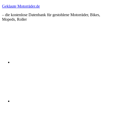
Zum
Geklaute Motorräder.de
Inhalt
– die kostenlose Datenbank für gestohlene Motorräder, Bikes,
springen
Mopeds, Roller
Facebook
Instagram
RSS