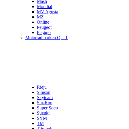
Mash
Mondial
MV Agusta
MZ
Online
Peugeot
Piaggio
Motorradmarken Q – T
Rieju
Simson
Skyteam
Sur-Ron
Super Soco
Suzuki
SYM
TM
Triumph