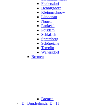
Fredersdorf
Hennigsdorf
Kleinmachnow
Lübbenau
Nauen
Panketal
Potsdam
Schlalach
Spremberg
Schöneiche
Templin
Waltersdorf
Bremen
Bremen
D | Bundesländer E – H