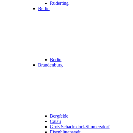
Ruderting
Berlin
Berlin
Brandenburg
Bergfelde
Calau
Groß Schacksdorf-Simmersdorf
Eisenhüttenstadt