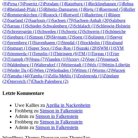
(8)
Pirna
(3)
Poseritz
(2)
Potsdam
(1)
Ratzeburg
(1)
Recklinghausen
(1)
Rehna
(1)
Rheinland-Pfalz
(15)
Ribnitz-Damgarten
(1)
Rieju
(1)
Roermond
(5)
Roller
(2)
Rommerskirchen
(1)
Rostock
(1)
Rottweil
(1)
Ruderting
(1)
Rügen
(2)
Saarland
(2)
Saarlouis
(1)
Sachsen
(79)
Sachsen-Anhalt
(20)
Salzburg
(2)
Sarnau
(1)
Schieder-Schwalenberg
(2)
Schlalach
(1)
Schleswig-Holstein
(2)
Schreiersgrün
(1)
Schweden
(1)
Schweiz
(2)
Schwerin
(1)
Schöneiche
(1)
Siegburg
(1)
Simson
(39)
Skyteam
(2)
Soest
(1)
Solingen
(1)
Speyer
(1)
Spremberg
(1)
Stavenhagen
(1)
Stendal
(1)
Stockholm
(1)
Stralsund
(1)
Stuttgart
(1)
Super Soco
(1)
Sur-Ron
(1)
Suzuki
(28)
SWM
(1)
SYM
(1)
Sömmerda
(1)
Templin
(1)
Thüringen
(6)
TM
(1)
Torgau
(1)
Trier
(3)
Triumph
(9)
Vespa
(7)
Vianden
(1)
Victory
(2)
Voge
(2)
Vossenack
(1)
Waldenburg
(1)
Waltersdorf
(1)
Weiterstadt
(1)
Wels
(1)
Wettin-Löbejün
(1)
Wieder Da
(45)
Wien
(2)
Wiesbaden
(3)
Witten
(1)
Worms
(2)
Wurzen
(2)
Yamaha
(44)
Yamha
(1)
Zella-Mehlis
(1)
Zeulenroda
(1)
Zündapp
(2)
Österreich
(7)
Übach-Palenberg
(2)
Letzte Kommentare
Uwe Kallies
zu
Aprilia in Nackenheim
Frohberg
zu
Simson in Falkenstein
Admin
zu
Simson in Falkenstein
Frohberg
zu
Simson in Falkenstein
Admin
zu
Simson in Falkenstein
WordPress-Theme: Donovan von ThemeZee.