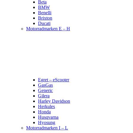
Beta
BMW
Benelli
Brixton
Ducati
Motorradmarken E – H
Egret – eScooter
GasGas
Generic
Gilera
Harley Davidson
Herkules
Honda
Husqvarna
Hyosung
Motorradmarken I – L