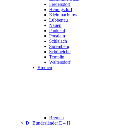
Fredersdorf
Hennigsdorf
Kleinmachnow
Lübbenau
Nauen
Panketal
Potsdam
Schlalach
Spremberg
Schöneiche
Templin
Waltersdorf
Bremen
Bremen
D | Bundesländer E – H