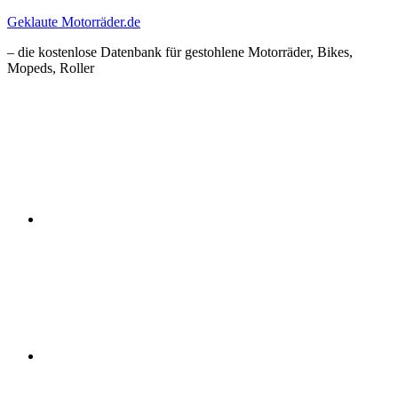
Zum
Geklaute Motorräder.de
Inhalt
– die kostenlose Datenbank für gestohlene Motorräder, Bikes,
springen
Mopeds, Roller
Facebook
Instagram
RSS