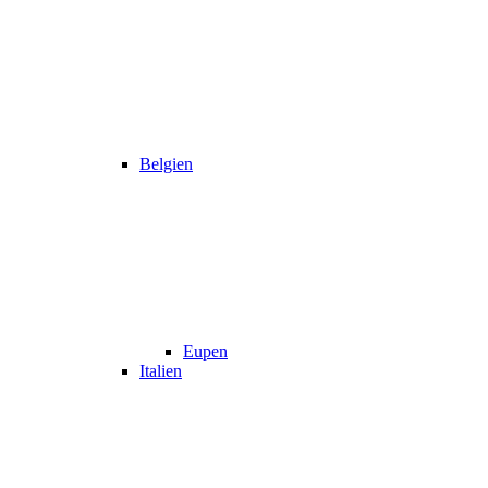
Belgien
Eupen
Italien