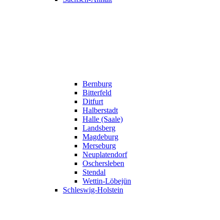
Bernburg
Bitterfeld
Ditfurt
Halberstadt
Halle (Saale)
Landsberg
Magdeburg
Merseburg
Neuplatendorf
Oschersleben
Stendal
Wettin-Löbejün
Schleswig-Holstein