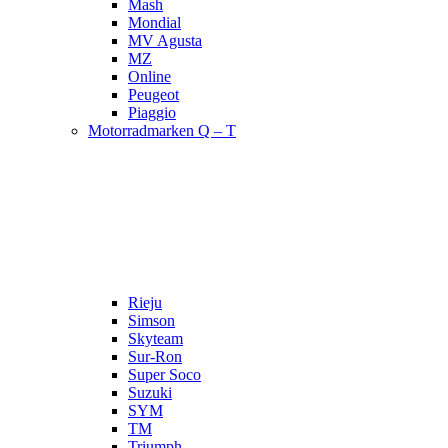
Mash
Mondial
MV Agusta
MZ
Online
Peugeot
Piaggio
Motorradmarken Q – T
Rieju
Simson
Skyteam
Sur-Ron
Super Soco
Suzuki
SYM
TM
Triumph