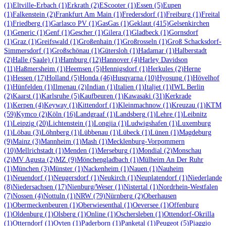
(1)
Eltville-Erbach
(1)
Erkrath
(2)
EScooter
(1)
Essen
(5)
Eupen
(1)
Falkenstein
(2)
Frankfurt Am Main
(1)
Fredersdorf
(1)
Freiburg
(1)
Freital
(1)
Friedberg
(1)
Garlasco PV
(1)
GasGas
(1)
Geklaut
(415)
Gelsenkirchen
(1)
Generic
(1)
Genf
(1)
Gescher
(1)
Gilera
(1)
Gladbeck
(1)
Gornsdorf
(1)
Graz
(1)
Greifswald
(1)
Großenhain
(1)
Großrosseln
(1)
Groß Schacksdorf-
Simmersdorf
(1)
Großschönau
(1)
Gütersloh
(1)
Hadamar
(1)
Halberstadt
(2)
Halle (Saale)
(1)
Hamburg
(12)
Hannover
(4)
Harley Davidson
(11)
Haßmersheim
(1)
Heemsen
(5)
Hennigsdorf
(1)
Herkules
(2)
Herne
(1)
Hessen
(17)
Holland
(5)
Honda
(46)
Husqvarna
(10)
Hyosung
(1)
Hövelhof
(1)
Hünfelden
(1)
Ilmenau
(2)
Indian
(1)
Italien
(1)
Italjet
(1)
IWL Berlin
(2)
Kaarst
(1)
Karlsruhe
(5)
Kaufbeuren
(1)
Kawasaki
(31)
Kerkrade
(1)
Kerpen
(4)
Keyway
(1)
Kittendorf
(1)
Kleinmachnow
(1)
Kreuzau
(1)
KTM
(59)
Kymco
(2)
Köln
(16)
Landgraaf
(1)
Landsberg
(1)
Lehre
(1)
Leibnitz
(1)
Leipzig
(20)
Lichtenstein
(1)
Longjia
(1)
Ludwigshafen
(1)
Luxemburg
(1)
Löbau
(3)
Löhnberg
(1)
Lübbenau
(1)
Lübeck
(1)
Lünen
(1)
Magdeburg
(9)
Mainz
(3)
Mannheim
(1)
Mash
(1)
Mecklenburg-Vorpommern
(10)
Mellrichstadt
(1)
Menden
(1)
Merseburg
(1)
Mondial
(2)
Monschau
(2)
MV Agusta
(2)
MZ
(9)
Mönchengladbach
(1)
Mülheim An Der Ruhr
(1)
München
(3)
Münster
(1)
Nackenheim
(1)
Nauen
(1)
Nauheim
(1)
Neuendorf
(1)
Neugersdorf
(1)
Neukirch
(1)
Neuplatendorf
(1)
Niederlande
(8)
Niedersachsen
(17)
Nienburg/Weser
(1)
Nistertal
(1)
Nordrhein-Westfalen
(7)
Nossen
(4)
Nottuln
(1)
NRW
(79)
Nürnberg
(2)
Oberhausen
(1)
Obermeckenbeuren
(1)
Oberwiesenthal
(1)
Oeversee
(1)
Offenburg
(1)
Oldenburg
(1)
Olsberg
(1)
Online
(1)
Oschersleben
(1)
Ottendorf-Okrilla
(1)
Otterndorf
(1)
Oyten
(1)
Paderborn
(1)
Panketal
(1)
Peugeot
(5)
Piaggio