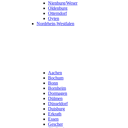
Nienburg/Weser
Oldenburg
Otterndorf
Oyten
Nordrhein-Westfalen
Aachen
Bochum
Bonn
Bornheim
Dormagen
Dülmen
Düsseldorf
Duisburg
Erkrath
Essen
Gescher