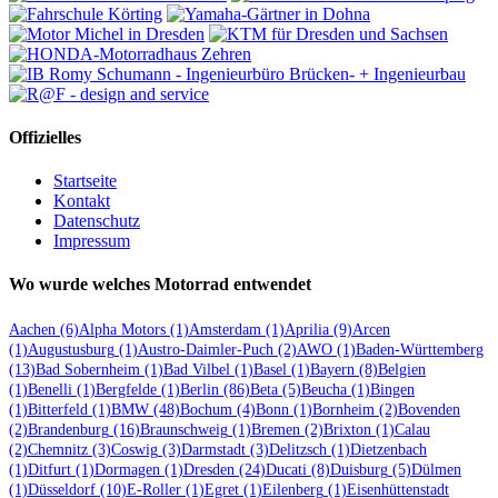
Offizielles
Startseite
Kontakt
Datenschutz
Impressum
Wo wurde welches Motorrad entwendet
Aachen
(6)
Alpha Motors
(1)
Amsterdam
(1)
Aprilia
(9)
Arcen
(1)
Augustusburg
(1)
Austro-Daimler-Puch
(2)
AWO
(1)
Baden-Württemberg
(13)
Bad Sobernheim
(1)
Bad Vilbel
(1)
Basel
(1)
Bayern
(8)
Belgien
(1)
Benelli
(1)
Bergfelde
(1)
Berlin
(86)
Beta
(5)
Beucha
(1)
Bingen
(1)
Bitterfeld
(1)
BMW
(48)
Bochum
(4)
Bonn
(1)
Bornheim
(2)
Bovenden
(2)
Brandenburg
(16)
Braunschweig
(1)
Bremen
(2)
Brixton
(1)
Calau
(2)
Chemnitz
(3)
Coswig
(3)
Darmstadt
(3)
Delitzsch
(1)
Dietzenbach
(1)
Ditfurt
(1)
Dormagen
(1)
Dresden
(24)
Ducati
(8)
Duisburg
(5)
Dülmen
(1)
Düsseldorf
(10)
E-Roller
(1)
Egret
(1)
Eilenberg
(1)
Eisenhüttenstadt