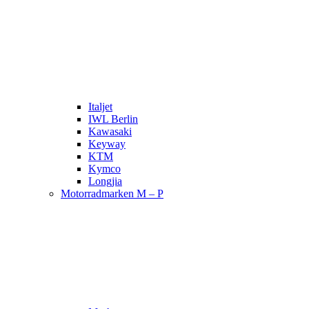
Italjet
IWL Berlin
Kawasaki
Keyway
KTM
Kymco
Longjia
Motorradmarken M – P