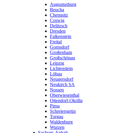
Augustusburg
Beucha
Chemnitz
Coswig
Delitzsch
Dresden
Falkenstein
Freital
Gornsdorf
Großenhain
Großschönau
Leipzig
Lichtenstein
Löbau
Neugersdorf
Neukirch SA
Nossen
Oberwiesenthal
Ottendorf-Okrilla
Pirna
Schreiersgrün
Torgau
Waldenburg
Wurzen
Sachsen-Anhalt