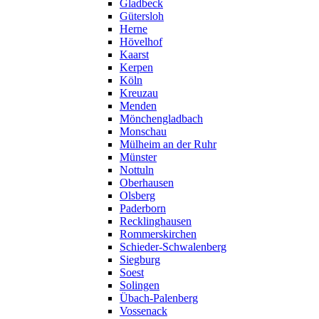
Gladbeck
Gütersloh
Herne
Hövelhof
Kaarst
Kerpen
Köln
Kreuzau
Menden
Mönchengladbach
Monschau
Mülheim an der Ruhr
Münster
Nottuln
Oberhausen
Olsberg
Paderborn
Recklinghausen
Rommerskirchen
Schieder-Schwalenberg
Siegburg
Soest
Solingen
Übach-Palenberg
Vossenack