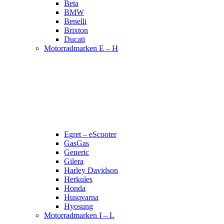
Beta
BMW
Benelli
Brixton
Ducati
Motorradmarken E – H
Egret – eScooter
GasGas
Generic
Gilera
Harley Davidson
Herkules
Honda
Husqvarna
Hyosung
Motorradmarken I – L