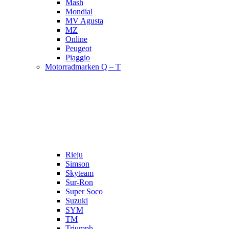
Mash
Mondial
MV Agusta
MZ
Online
Peugeot
Piaggio
Motorradmarken Q – T
Rieju
Simson
Skyteam
Sur-Ron
Super Soco
Suzuki
SYM
TM
Triumph