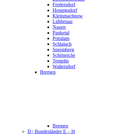
Fredersdorf
Hennigsdorf
Kleinmachnow
Lübbenau
Nauen
Panketal
Potsdam
Schlalach
Spremberg
Schöneiche
Templin
Waltersdorf
Bremen
Bremen
D | Bundesländer E – H