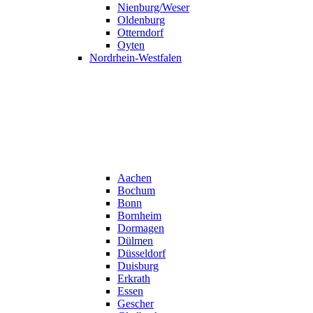
Nienburg/Weser
Oldenburg
Otterndorf
Oyten
Nordrhein-Westfalen
Aachen
Bochum
Bonn
Bornheim
Dormagen
Dülmen
Düsseldorf
Duisburg
Erkrath
Essen
Gescher