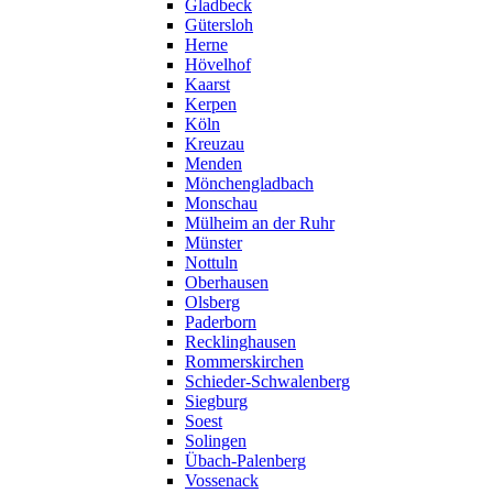
Gladbeck
Gütersloh
Herne
Hövelhof
Kaarst
Kerpen
Köln
Kreuzau
Menden
Mönchengladbach
Monschau
Mülheim an der Ruhr
Münster
Nottuln
Oberhausen
Olsberg
Paderborn
Recklinghausen
Rommerskirchen
Schieder-Schwalenberg
Siegburg
Soest
Solingen
Übach-Palenberg
Vossenack