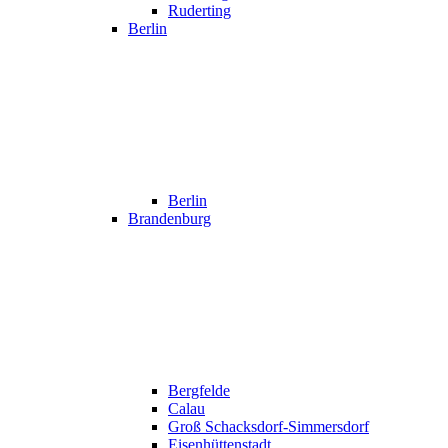
Ruderting
Berlin
Berlin
Brandenburg
Bergfelde
Calau
Groß Schacksdorf-Simmersdorf
Eisenhüttenstadt