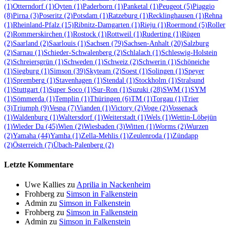
(1)
Otterndorf
(1)
Oyten
(1)
Paderborn
(1)
Panketal
(1)
Peugeot
(5)
Piaggio
(8)
Pirna
(3)
Poseritz
(2)
Potsdam
(1)
Ratzeburg
(1)
Recklinghausen
(1)
Rehna
(1)
Rheinland-Pfalz
(15)
Ribnitz-Damgarten
(1)
Rieju
(1)
Roermond
(5)
Roller
(2)
Rommerskirchen
(1)
Rostock
(1)
Rottweil
(1)
Ruderting
(1)
Rügen
(2)
Saarland
(2)
Saarlouis
(1)
Sachsen
(79)
Sachsen-Anhalt
(20)
Salzburg
(2)
Sarnau
(1)
Schieder-Schwalenberg
(2)
Schlalach
(1)
Schleswig-Holstein
(2)
Schreiersgrün
(1)
Schweden
(1)
Schweiz
(2)
Schwerin
(1)
Schöneiche
(1)
Siegburg
(1)
Simson
(39)
Skyteam
(2)
Soest
(1)
Solingen
(1)
Speyer
(1)
Spremberg
(1)
Stavenhagen
(1)
Stendal
(1)
Stockholm
(1)
Stralsund
(1)
Stuttgart
(1)
Super Soco
(1)
Sur-Ron
(1)
Suzuki
(28)
SWM
(1)
SYM
(1)
Sömmerda
(1)
Templin
(1)
Thüringen
(6)
TM
(1)
Torgau
(1)
Trier
(3)
Triumph
(9)
Vespa
(7)
Vianden
(1)
Victory
(2)
Voge
(2)
Vossenack
(1)
Waldenburg
(1)
Waltersdorf
(1)
Weiterstadt
(1)
Wels
(1)
Wettin-Löbejün
(1)
Wieder Da
(45)
Wien
(2)
Wiesbaden
(3)
Witten
(1)
Worms
(2)
Wurzen
(2)
Yamaha
(44)
Yamha
(1)
Zella-Mehlis
(1)
Zeulenroda
(1)
Zündapp
(2)
Österreich
(7)
Übach-Palenberg
(2)
Letzte Kommentare
Uwe Kallies
zu
Aprilia in Nackenheim
Frohberg
zu
Simson in Falkenstein
Admin
zu
Simson in Falkenstein
Frohberg
zu
Simson in Falkenstein
Admin
zu
Simson in Falkenstein