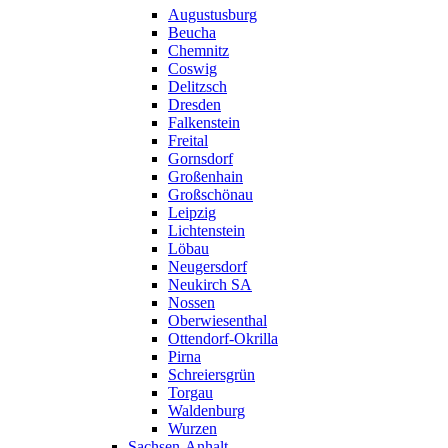
Augustusburg
Beucha
Chemnitz
Coswig
Delitzsch
Dresden
Falkenstein
Freital
Gornsdorf
Großenhain
Großschönau
Leipzig
Lichtenstein
Löbau
Neugersdorf
Neukirch SA
Nossen
Oberwiesenthal
Ottendorf-Okrilla
Pirna
Schreiersgrün
Torgau
Waldenburg
Wurzen
Sachsen-Anhalt