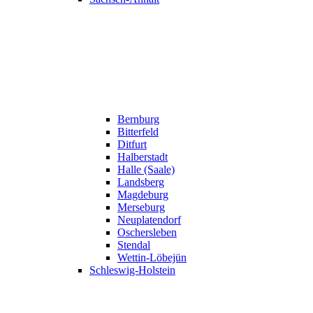
Bernburg
Bitterfeld
Ditfurt
Halberstadt
Halle (Saale)
Landsberg
Magdeburg
Merseburg
Neuplatendorf
Oschersleben
Stendal
Wettin-Löbejün
Schleswig-Holstein