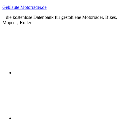
Zum
Geklaute Motorräder.de
Inhalt
– die kostenlose Datenbank für gestohlene Motorräder, Bikes,
springen
Mopeds, Roller
Facebook
Instagram
RSS