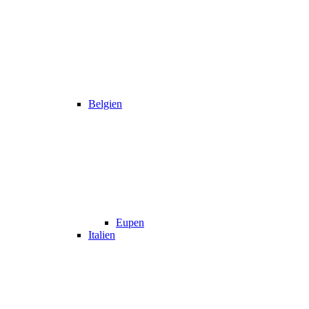
Belgien
Eupen
Italien