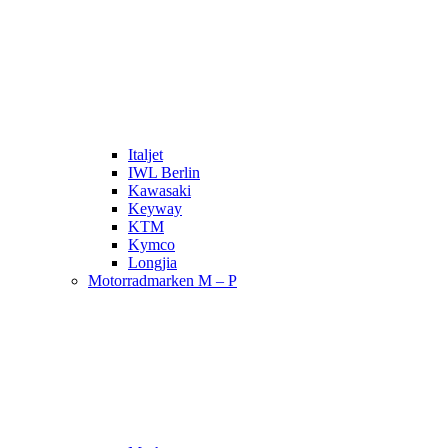
Italjet
IWL Berlin
Kawasaki
Keyway
KTM
Kymco
Longjia
Motorradmarken M – P