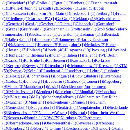
(1)
Düsseldorf
(10)
E-Roller
(1)
Egret
(1)
Eilenberg
(1)
Eisenhüttenstadt
(1)
Eltville-Erbach
(1)
Erkrath
(2)
EScooter
(1)
Essen
(5)
Eupen
(1)
Falkenstein
(2)
Frankfurt Am Main
(1)
Fredersdorf
(1)
Freiburg
(1)
Freital
(1)
Friedberg
(1)
Garlasco PV
(1)
GasGas
(1)
Geklaut
(415)
Gelsenkirchen
(1)
Generic
(1)
Genf
(1)
Gescher
(1)
Gilera
(1)
Gladbeck
(1)
Gornsdorf
(1)
Graz
(1)
Greifswald
(1)
Großenhain
(1)
Großrosseln
(1)
Groß Schacksdorf-
Simmersdorf
(1)
Großschönau
(1)
Gütersloh
(1)
Hadamar
(1)
Halberstadt
(2)
Halle (Saale)
(1)
Hamburg
(12)
Hannover
(4)
Harley Davidson
(11)
Haßmersheim
(1)
Heemsen
(5)
Hennigsdorf
(1)
Herkules
(2)
Herne
(1)
Hessen
(17)
Holland
(5)
Honda
(46)
Husqvarna
(10)
Hyosung
(1)
Hövelhof
(1)
Hünfelden
(1)
Ilmenau
(2)
Indian
(1)
Italien
(1)
Italjet
(1)
IWL Berlin
(2)
Kaarst
(1)
Karlsruhe
(5)
Kaufbeuren
(1)
Kawasaki
(31)
Kerkrade
(1)
Kerpen
(4)
Keyway
(1)
Kittendorf
(1)
Kleinmachnow
(1)
Kreuzau
(1)
KTM
(59)
Kymco
(2)
Köln
(16)
Landgraaf
(1)
Landsberg
(1)
Lehre
(1)
Leibnitz
(1)
Leipzig
(20)
Lichtenstein
(1)
Longjia
(1)
Ludwigshafen
(1)
Luxemburg
(1)
Löbau
(3)
Löhnberg
(1)
Lübbenau
(1)
Lübeck
(1)
Lünen
(1)
Magdeburg
(9)
Mainz
(3)
Mannheim
(1)
Mash
(1)
Mecklenburg-Vorpommern
(10)
Mellrichstadt
(1)
Menden
(1)
Merseburg
(1)
Mondial
(2)
Monschau
(2)
MV Agusta
(2)
MZ
(9)
Mönchengladbach
(1)
Mülheim An Der Ruhr
(1)
München
(3)
Münster
(1)
Nackenheim
(1)
Nauen
(1)
Nauheim
(1)
Neuendorf
(1)
Neugersdorf
(1)
Neukirch
(1)
Neuplatendorf
(1)
Niederlande
(8)
Niedersachsen
(17)
Nienburg/Weser
(1)
Nistertal
(1)
Nordrhein-Westfalen
(7)
Nossen
(4)
Nottuln
(1)
NRW
(79)
Nürnberg
(2)
Oberhausen
(1)
Obermeckenbeuren
(1)
Oberwiesenthal
(1)
Oeversee
(1)
Offenburg
(1)
Oldenburg
(1)
Olsberg
(1)
Online
(1)
Oschersleben
(1)
Ottendorf-Okrilla