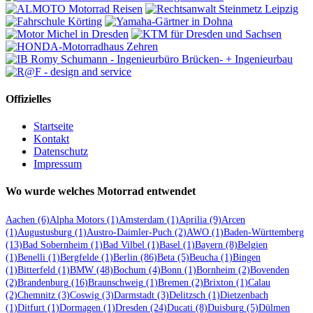
Offizielles
Startseite
Kontakt
Datenschutz
Impressum
Wo wurde welches Motorrad entwendet
Aachen
(6)
Alpha Motors
(1)
Amsterdam
(1)
Aprilia
(9)
Arcen
(1)
Augustusburg
(1)
Austro-Daimler-Puch
(2)
AWO
(1)
Baden-Württemberg
(13)
Bad Sobernheim
(1)
Bad Vilbel
(1)
Basel
(1)
Bayern
(8)
Belgien
(1)
Benelli
(1)
Bergfelde
(1)
Berlin
(86)
Beta
(5)
Beucha
(1)
Bingen
(1)
Bitterfeld
(1)
BMW
(48)
Bochum
(4)
Bonn
(1)
Bornheim
(2)
Bovenden
(2)
Brandenburg
(16)
Braunschweig
(1)
Bremen
(2)
Brixton
(1)
Calau
(2)
Chemnitz
(3)
Coswig
(3)
Darmstadt
(3)
Delitzsch
(1)
Dietzenbach
(1)
Ditfurt
(1)
Dormagen
(1)
Dresden
(24)
Ducati
(8)
Duisburg
(5)
Dülmen