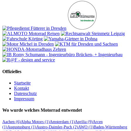
Offizielles
Startseite
Kontakt
Datenschutz
Impressum
Wo wurde welches Motorrad entwendet
Aachen
(6)
Alpha Motors
(1)
Amsterdam
(1)
Aprilia
(9)
Arcen
(1)
Augustusburg
(1)
Austro-Daimler-Puch
(2)
AWO
(1)
Baden-Württemberg