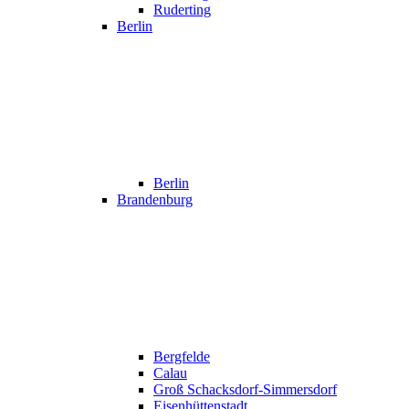
Ruderting
Berlin
Berlin
Brandenburg
Bergfelde
Calau
Groß Schacksdorf-Simmersdorf
Eisenhüttenstadt