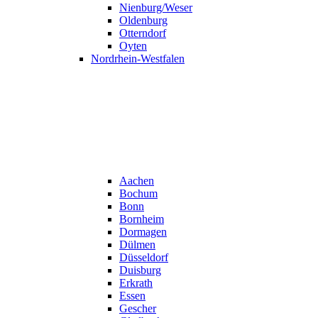
Nienburg/Weser
Oldenburg
Otterndorf
Oyten
Nordrhein-Westfalen
Aachen
Bochum
Bonn
Bornheim
Dormagen
Dülmen
Düsseldorf
Duisburg
Erkrath
Essen
Gescher