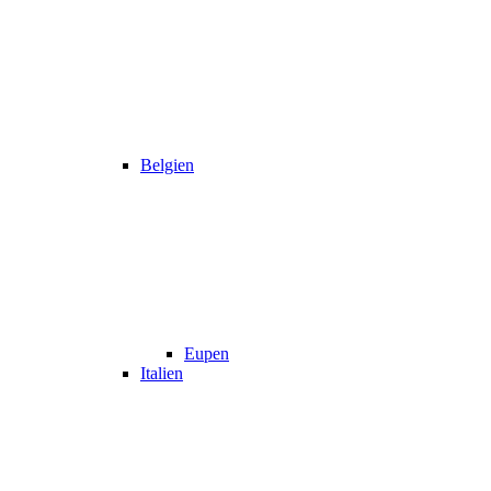
Belgien
Eupen
Italien