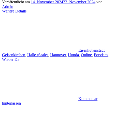
Veröffentlicht am
14. November 2024
22. November 2024
von
Admin
Weitere Details
Eisenhüttenstadt
,
Gelsenkirchen
,
Halle (Saale)
,
Hannover
,
Honda
,
Online
,
Potsdam
,
Wieder Da
Kommentar
hinterlassen