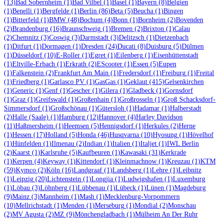
(13)
Bad Sobernheim
(1)
Bad Vilbel
(1)
Basel
(1)
Bayern
(8)
Belgien
(1)
Benelli
(1)
Bergfelde
(1)
Berlin
(86)
Beta
(5)
Beucha
(1)
Bingen
(1)
Bitterfeld
(1)
BMW
(48)
Bochum
(4)
Bonn
(1)
Bornheim
(2)
Bovenden
(2)
Brandenburg
(16)
Braunschweig
(1)
Bremen
(2)
Brixton
(1)
Calau
(2)
Chemnitz
(3)
Coswig
(3)
Darmstadt
(3)
Delitzsch
(1)
Dietzenbach
(1)
Ditfurt
(1)
Dormagen
(1)
Dresden
(24)
Ducati
(8)
Duisburg
(5)
Dülmen
(1)
Düsseldorf
(10)
E-Roller
(1)
Egret
(1)
Eilenberg
(1)
Eisenhüttenstadt
(1)
Eltville-Erbach
(1)
Erkrath
(2)
EScooter
(1)
Essen
(5)
Eupen
(1)
Falkenstein
(2)
Frankfurt Am Main
(1)
Fredersdorf
(1)
Freiburg
(1)
Freital
(1)
Friedberg
(1)
Garlasco PV
(1)
GasGas
(1)
Geklaut
(415)
Gelsenkirchen
(1)
Generic
(1)
Genf
(1)
Gescher
(1)
Gilera
(1)
Gladbeck
(1)
Gornsdorf
(1)
Graz
(1)
Greifswald
(1)
Großenhain
(1)
Großrosseln
(1)
Groß Schacksdorf-
Simmersdorf
(1)
Großschönau
(1)
Gütersloh
(1)
Hadamar
(1)
Halberstadt
(2)
Halle (Saale)
(1)
Hamburg
(12)
Hannover
(4)
Harley Davidson
(11)
Haßmersheim
(1)
Heemsen
(5)
Hennigsdorf
(1)
Herkules
(2)
Herne
(1)
Hessen
(17)
Holland
(5)
Honda
(46)
Husqvarna
(10)
Hyosung
(1)
Hövelhof
(1)
Hünfelden
(1)
Ilmenau
(2)
Indian
(1)
Italien
(1)
Italjet
(1)
IWL Berlin
(2)
Kaarst
(1)
Karlsruhe
(5)
Kaufbeuren
(1)
Kawasaki
(31)
Kerkrade
(1)
Kerpen
(4)
Keyway
(1)
Kittendorf
(1)
Kleinmachnow
(1)
Kreuzau
(1)
KTM
(59)
Kymco
(2)
Köln
(16)
Landgraaf
(1)
Landsberg
(1)
Lehre
(1)
Leibnitz
(1)
Leipzig
(20)
Lichtenstein
(1)
Longjia
(1)
Ludwigshafen
(1)
Luxemburg
(1)
Löbau
(3)
Löhnberg
(1)
Lübbenau
(1)
Lübeck
(1)
Lünen
(1)
Magdeburg
(9)
Mainz
(3)
Mannheim
(1)
Mash
(1)
Mecklenburg-Vorpommern
(10)
Mellrichstadt
(1)
Menden
(1)
Merseburg
(1)
Mondial
(2)
Monschau
(2)
MV Agusta
(2)
MZ
(9)
Mönchengladbach
(1)
Mülheim An Der Ruhr