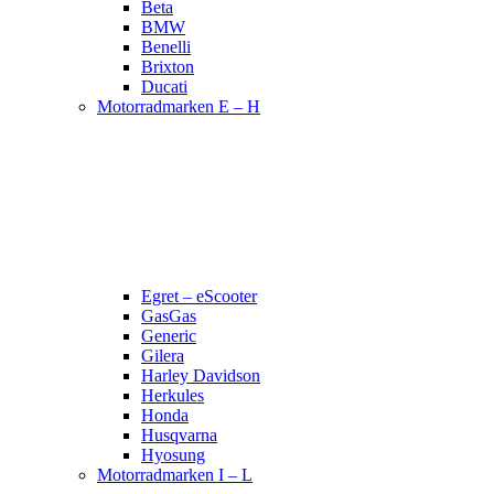
Beta
BMW
Benelli
Brixton
Ducati
Motorradmarken E – H
Egret – eScooter
GasGas
Generic
Gilera
Harley Davidson
Herkules
Honda
Husqvarna
Hyosung
Motorradmarken I – L