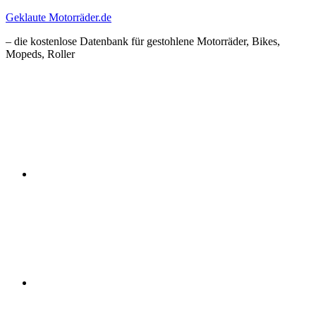
Zum
Geklaute Motorräder.de
Inhalt
– die kostenlose Datenbank für gestohlene Motorräder, Bikes,
springen
Mopeds, Roller
Facebook
Instagram
RSS