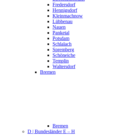
Fredersdorf
Hennigsdorf
Kleinmachnow
Lübbenau
Nauen
Panketal
Potsdam
Schlalach
Spremberg
Schöneiche
Templin
Waltersdorf
Bremen
Bremen
D | Bundesländer E – H