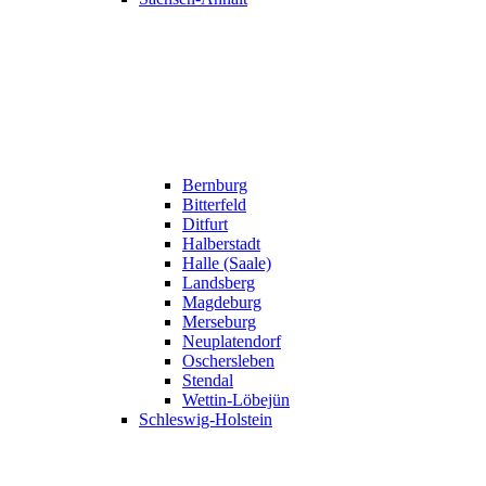
Bernburg
Bitterfeld
Ditfurt
Halberstadt
Halle (Saale)
Landsberg
Magdeburg
Merseburg
Neuplatendorf
Oschersleben
Stendal
Wettin-Löbejün
Schleswig-Holstein