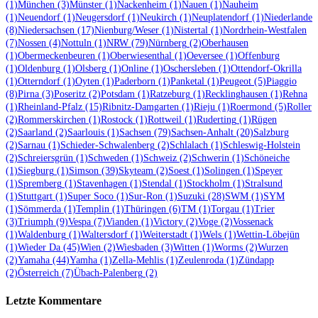
(1)
München
(3)
Münster
(1)
Nackenheim
(1)
Nauen
(1)
Nauheim
(1)
Neuendorf
(1)
Neugersdorf
(1)
Neukirch
(1)
Neuplatendorf
(1)
Niederlande
(8)
Niedersachsen
(17)
Nienburg/Weser
(1)
Nistertal
(1)
Nordrhein-Westfalen
(7)
Nossen
(4)
Nottuln
(1)
NRW
(79)
Nürnberg
(2)
Oberhausen
(1)
Obermeckenbeuren
(1)
Oberwiesenthal
(1)
Oeversee
(1)
Offenburg
(1)
Oldenburg
(1)
Olsberg
(1)
Online
(1)
Oschersleben
(1)
Ottendorf-Okrilla
(1)
Otterndorf
(1)
Oyten
(1)
Paderborn
(1)
Panketal
(1)
Peugeot
(5)
Piaggio
(8)
Pirna
(3)
Poseritz
(2)
Potsdam
(1)
Ratzeburg
(1)
Recklinghausen
(1)
Rehna
(1)
Rheinland-Pfalz
(15)
Ribnitz-Damgarten
(1)
Rieju
(1)
Roermond
(5)
Roller
(2)
Rommerskirchen
(1)
Rostock
(1)
Rottweil
(1)
Ruderting
(1)
Rügen
(2)
Saarland
(2)
Saarlouis
(1)
Sachsen
(79)
Sachsen-Anhalt
(20)
Salzburg
(2)
Sarnau
(1)
Schieder-Schwalenberg
(2)
Schlalach
(1)
Schleswig-Holstein
(2)
Schreiersgrün
(1)
Schweden
(1)
Schweiz
(2)
Schwerin
(1)
Schöneiche
(1)
Siegburg
(1)
Simson
(39)
Skyteam
(2)
Soest
(1)
Solingen
(1)
Speyer
(1)
Spremberg
(1)
Stavenhagen
(1)
Stendal
(1)
Stockholm
(1)
Stralsund
(1)
Stuttgart
(1)
Super Soco
(1)
Sur-Ron
(1)
Suzuki
(28)
SWM
(1)
SYM
(1)
Sömmerda
(1)
Templin
(1)
Thüringen
(6)
TM
(1)
Torgau
(1)
Trier
(3)
Triumph
(9)
Vespa
(7)
Vianden
(1)
Victory
(2)
Voge
(2)
Vossenack
(1)
Waldenburg
(1)
Waltersdorf
(1)
Weiterstadt
(1)
Wels
(1)
Wettin-Löbejün
(1)
Wieder Da
(45)
Wien
(2)
Wiesbaden
(3)
Witten
(1)
Worms
(2)
Wurzen
(2)
Yamaha
(44)
Yamha
(1)
Zella-Mehlis
(1)
Zeulenroda
(1)
Zündapp
(2)
Österreich
(7)
Übach-Palenberg
(2)
Letzte Kommentare