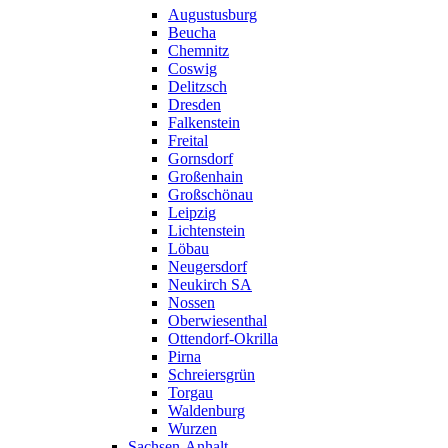
Augustusburg
Beucha
Chemnitz
Coswig
Delitzsch
Dresden
Falkenstein
Freital
Gornsdorf
Großenhain
Großschönau
Leipzig
Lichtenstein
Löbau
Neugersdorf
Neukirch SA
Nossen
Oberwiesenthal
Ottendorf-Okrilla
Pirna
Schreiersgrün
Torgau
Waldenburg
Wurzen
Sachsen-Anhalt