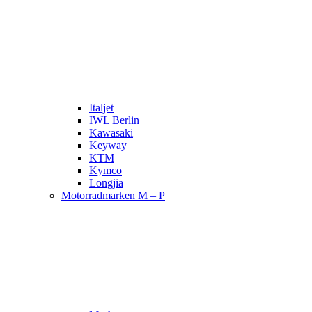
Italjet
IWL Berlin
Kawasaki
Keyway
KTM
Kymco
Longjia
Motorradmarken M – P