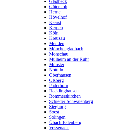
Gladbeck
Gütersloh
Herne
Hövelhof
Kaarst
Kerpen
Köln
Kreuzau
Menden
Mönchengladbach
Monschau
Mülheim an der Ruhr
Münster
Nottuln
Oberhausen
Olsberg
Paderborn
Recklinghausen
Rommerskirchen
Schieder-Schwalenberg
Siegburg
Soest
Solingen
Übach-Palenberg
Vossenack