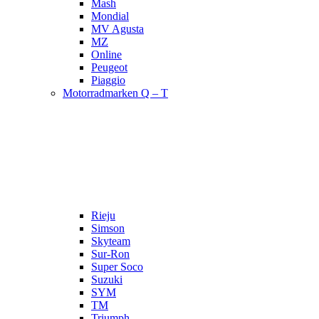
Mash
Mondial
MV Agusta
MZ
Online
Peugeot
Piaggio
Motorradmarken Q – T
Rieju
Simson
Skyteam
Sur-Ron
Super Soco
Suzuki
SYM
TM
Triumph