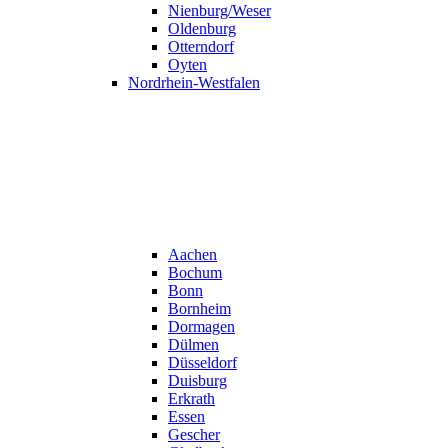
Nienburg/Weser
Oldenburg
Otterndorf
Oyten
Nordrhein-Westfalen
Aachen
Bochum
Bonn
Bornheim
Dormagen
Dülmen
Düsseldorf
Duisburg
Erkrath
Essen
Gescher