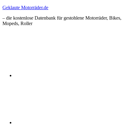
Zum
Geklaute Motorräder.de
Inhalt
– die kostenlose Datenbank für gestohlene Motorräder, Bikes,
springen
Mopeds, Roller
Facebook
Instagram
RSS