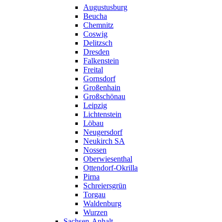
Augustusburg
Beucha
Chemnitz
Coswig
Delitzsch
Dresden
Falkenstein
Freital
Gornsdorf
Großenhain
Großschönau
Leipzig
Lichtenstein
Löbau
Neugersdorf
Neukirch SA
Nossen
Oberwiesenthal
Ottendorf-Okrilla
Pirna
Schreiersgrün
Torgau
Waldenburg
Wurzen
Sachsen-Anhalt