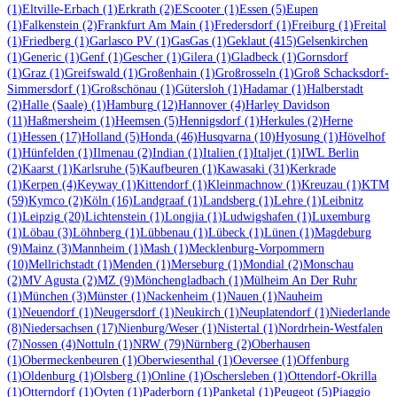
(1)
Eltville-Erbach
(1)
Erkrath
(2)
EScooter
(1)
Essen
(5)
Eupen
(1)
Falkenstein
(2)
Frankfurt Am Main
(1)
Fredersdorf
(1)
Freiburg
(1)
Freital
(1)
Friedberg
(1)
Garlasco PV
(1)
GasGas
(1)
Geklaut
(415)
Gelsenkirchen
(1)
Generic
(1)
Genf
(1)
Gescher
(1)
Gilera
(1)
Gladbeck
(1)
Gornsdorf
(1)
Graz
(1)
Greifswald
(1)
Großenhain
(1)
Großrosseln
(1)
Groß Schacksdorf-
Simmersdorf
(1)
Großschönau
(1)
Gütersloh
(1)
Hadamar
(1)
Halberstadt
(2)
Halle (Saale)
(1)
Hamburg
(12)
Hannover
(4)
Harley Davidson
(11)
Haßmersheim
(1)
Heemsen
(5)
Hennigsdorf
(1)
Herkules
(2)
Herne
(1)
Hessen
(17)
Holland
(5)
Honda
(46)
Husqvarna
(10)
Hyosung
(1)
Hövelhof
(1)
Hünfelden
(1)
Ilmenau
(2)
Indian
(1)
Italien
(1)
Italjet
(1)
IWL Berlin
(2)
Kaarst
(1)
Karlsruhe
(5)
Kaufbeuren
(1)
Kawasaki
(31)
Kerkrade
(1)
Kerpen
(4)
Keyway
(1)
Kittendorf
(1)
Kleinmachnow
(1)
Kreuzau
(1)
KTM
(59)
Kymco
(2)
Köln
(16)
Landgraaf
(1)
Landsberg
(1)
Lehre
(1)
Leibnitz
(1)
Leipzig
(20)
Lichtenstein
(1)
Longjia
(1)
Ludwigshafen
(1)
Luxemburg
(1)
Löbau
(3)
Löhnberg
(1)
Lübbenau
(1)
Lübeck
(1)
Lünen
(1)
Magdeburg
(9)
Mainz
(3)
Mannheim
(1)
Mash
(1)
Mecklenburg-Vorpommern
(10)
Mellrichstadt
(1)
Menden
(1)
Merseburg
(1)
Mondial
(2)
Monschau
(2)
MV Agusta
(2)
MZ
(9)
Mönchengladbach
(1)
Mülheim An Der Ruhr
(1)
München
(3)
Münster
(1)
Nackenheim
(1)
Nauen
(1)
Nauheim
(1)
Neuendorf
(1)
Neugersdorf
(1)
Neukirch
(1)
Neuplatendorf
(1)
Niederlande
(8)
Niedersachsen
(17)
Nienburg/Weser
(1)
Nistertal
(1)
Nordrhein-Westfalen
(7)
Nossen
(4)
Nottuln
(1)
NRW
(79)
Nürnberg
(2)
Oberhausen
(1)
Obermeckenbeuren
(1)
Oberwiesenthal
(1)
Oeversee
(1)
Offenburg
(1)
Oldenburg
(1)
Olsberg
(1)
Online
(1)
Oschersleben
(1)
Ottendorf-Okrilla
(1)
Otterndorf
(1)
Oyten
(1)
Paderborn
(1)
Panketal
(1)
Peugeot
(5)
Piaggio