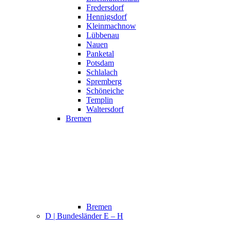
Fredersdorf
Hennigsdorf
Kleinmachnow
Lübbenau
Nauen
Panketal
Potsdam
Schlalach
Spremberg
Schöneiche
Templin
Waltersdorf
Bremen
Bremen
D | Bundesländer E – H