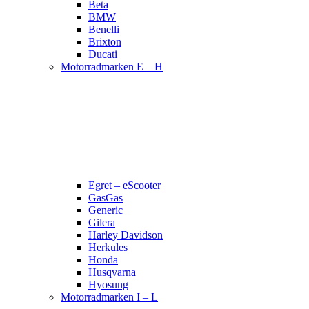
Beta
BMW
Benelli
Brixton
Ducati
Motorradmarken E – H
Egret – eScooter
GasGas
Generic
Gilera
Harley Davidson
Herkules
Honda
Husqvarna
Hyosung
Motorradmarken I – L