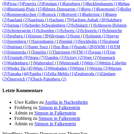
(8)
Pirna
(3)
Poseritz
(2)
Potsdam
(1)
Ratzeburg
(1)
Recklinghausen
(1)
Rehna
(1)
Rheinland-Pfalz
(15)
Ribnitz-Damgarten
(1)
Rieju
(1)
Roermond
(5)
Roller
(2)
Rommerskirchen
(1)
Rostock
(1)
Rottweil
(1)
Ruderting
(1)
Rügen
(2)
Saarland
(2)
Saarlouis
(1)
Sachsen
(79)
Sachsen-Anhalt
(20)
Salzburg
(2)
Sarnau
(1)
Schieder-Schwalenberg
(2)
Schlalach
(1)
Schleswig-Holstein
(2)
Schreiersgrün
(1)
Schweden
(1)
Schweiz
(2)
Schwerin
(1)
Schöneiche
(1)
Siegburg
(1)
Simson
(39)
Skyteam
(2)
Soest
(1)
Solingen
(1)
Speyer
(1)
Spremberg
(1)
Stavenhagen
(1)
Stendal
(1)
Stockholm
(1)
Stralsund
(1)
Stuttgart
(1)
Super Soco
(1)
Sur-Ron
(1)
Suzuki
(28)
SWM
(1)
SYM
(1)
Sömmerda
(1)
Templin
(1)
Thüringen
(6)
TM
(1)
Torgau
(1)
Trier
(3)
Triumph
(9)
Vespa
(7)
Vianden
(1)
Victory
(2)
Voge
(2)
Vossenack
(1)
Waldenburg
(1)
Waltersdorf
(1)
Weiterstadt
(1)
Wels
(1)
Wettin-Löbejün
(1)
Wieder Da
(45)
Wien
(2)
Wiesbaden
(3)
Witten
(1)
Worms
(2)
Wurzen
(2)
Yamaha
(44)
Yamha
(1)
Zella-Mehlis
(1)
Zeulenroda
(1)
Zündapp
(2)
Österreich
(7)
Übach-Palenberg
(2)
Letzte Kommentare
Uwe Kallies
zu
Aprilia in Nackenheim
Frohberg
zu
Simson in Falkenstein
Admin
zu
Simson in Falkenstein
Frohberg
zu
Simson in Falkenstein
Admin
zu
Simson in Falkenstein
WordPress-Theme: Donovan von ThemeZee.