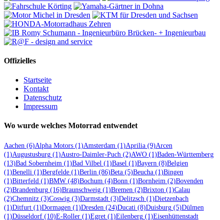
Offizielles
Startseite
Kontakt
Datenschutz
Impressum
Wo wurde welches Motorrad entwendet
Aachen
(6)
Alpha Motors
(1)
Amsterdam
(1)
Aprilia
(9)
Arcen
(1)
Augustusburg
(1)
Austro-Daimler-Puch
(2)
AWO
(1)
Baden-Württemberg
(13)
Bad Sobernheim
(1)
Bad Vilbel
(1)
Basel
(1)
Bayern
(8)
Belgien
(1)
Benelli
(1)
Bergfelde
(1)
Berlin
(86)
Beta
(5)
Beucha
(1)
Bingen
(1)
Bitterfeld
(1)
BMW
(48)
Bochum
(4)
Bonn
(1)
Bornheim
(2)
Bovenden
(2)
Brandenburg
(16)
Braunschweig
(1)
Bremen
(2)
Brixton
(1)
Calau
(2)
Chemnitz
(3)
Coswig
(3)
Darmstadt
(3)
Delitzsch
(1)
Dietzenbach
(1)
Ditfurt
(1)
Dormagen
(1)
Dresden
(24)
Ducati
(8)
Duisburg
(5)
Dülmen
(1)
Düsseldorf
(10)
E-Roller
(1)
Egret
(1)
Eilenberg
(1)
Eisenhüttenstadt