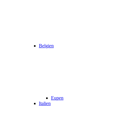
Belgien
Eupen
Italien