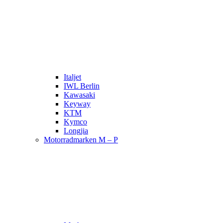
Italjet
IWL Berlin
Kawasaki
Keyway
KTM
Kymco
Longjia
Motorradmarken M – P