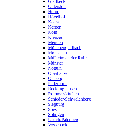
Gladbeck
Gütersloh
Herne
Hövelhof
Kaarst
Kerpen
Köln
Kreuzau
Menden
Mönchengladbach
Monschau
Mülheim an der Ruhr
Münster
Nottuln
Oberhausen
Olsberg
Paderborn
Recklinghausen
Rommerskirchen
Schieder-Schwalenberg
Siegburg
Soest
Solingen
Übach-Palenberg
Vossenack