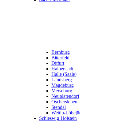
Bernburg
Bitterfeld
Ditfurt
Halberstadt
Halle (Saale)
Landsberg
Magdeburg
Merseburg
Neuplatendorf
Oschersleben
Stendal
Wettin-Löbejün
Schleswig-Holstein