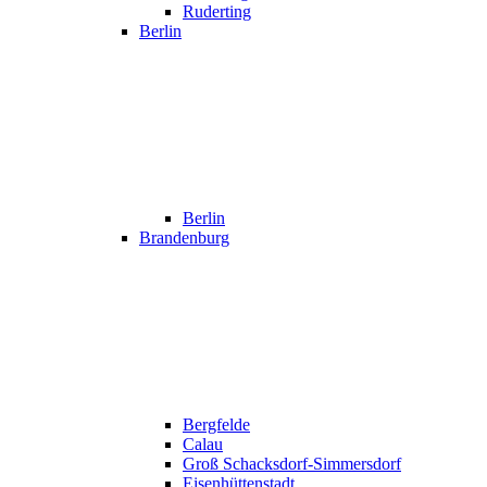
Ruderting
Berlin
Berlin
Brandenburg
Bergfelde
Calau
Groß Schacksdorf-Simmersdorf
Eisenhüttenstadt