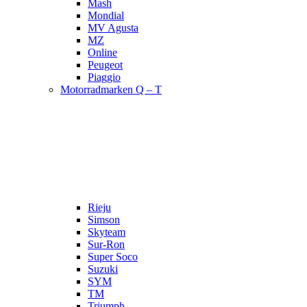
Mash
Mondial
MV Agusta
MZ
Online
Peugeot
Piaggio
Motorradmarken Q – T
Rieju
Simson
Skyteam
Sur-Ron
Super Soco
Suzuki
SYM
TM
Triumph