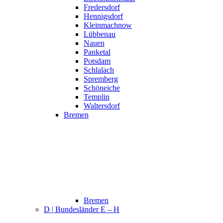
Fredersdorf
Hennigsdorf
Kleinmachnow
Lübbenau
Nauen
Panketal
Potsdam
Schlalach
Spremberg
Schöneiche
Templin
Waltersdorf
Bremen
Bremen
D | Bundesländer E – H