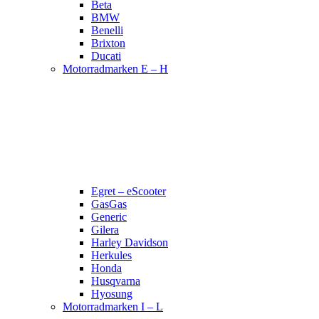
Beta
BMW
Benelli
Brixton
Ducati
Motorradmarken E – H
Egret – eScooter
GasGas
Generic
Gilera
Harley Davidson
Herkules
Honda
Husqvarna
Hyosung
Motorradmarken I – L