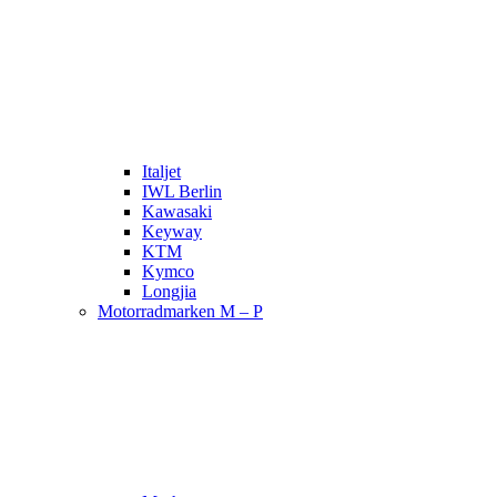
Italjet
IWL Berlin
Kawasaki
Keyway
KTM
Kymco
Longjia
Motorradmarken M – P