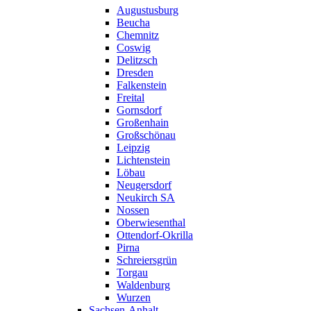
Augustusburg
Beucha
Chemnitz
Coswig
Delitzsch
Dresden
Falkenstein
Freital
Gornsdorf
Großenhain
Großschönau
Leipzig
Lichtenstein
Löbau
Neugersdorf
Neukirch SA
Nossen
Oberwiesenthal
Ottendorf-Okrilla
Pirna
Schreiersgrün
Torgau
Waldenburg
Wurzen
Sachsen-Anhalt