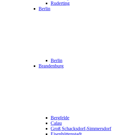
Ruderting
Berlin
Berlin
Brandenburg
Bergfelde
Calau
Groß Schacksdorf-Simmersdorf
Eisenhüttenstadt