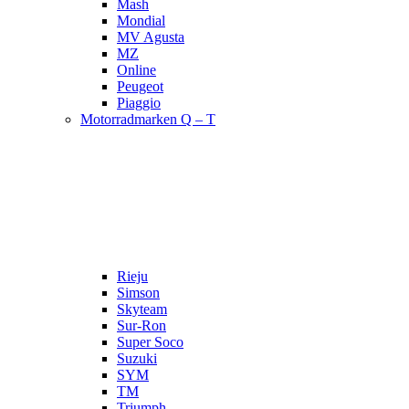
Mash
Mondial
MV Agusta
MZ
Online
Peugeot
Piaggio
Motorradmarken Q – T
Rieju
Simson
Skyteam
Sur-Ron
Super Soco
Suzuki
SYM
TM
Triumph