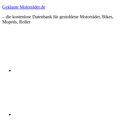
Zum
Geklaute Motorräder.de
Inhalt
– die kostenlose Datenbank für gestohlene Motorräder, Bikes,
springen
Mopeds, Roller
Facebook
Instagram
RSS