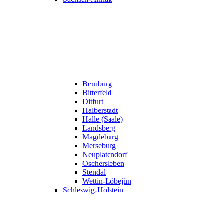
Bernburg
Bitterfeld
Ditfurt
Halberstadt
Halle (Saale)
Landsberg
Magdeburg
Merseburg
Neuplatendorf
Oschersleben
Stendal
Wettin-Löbejün
Schleswig-Holstein