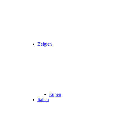
Belgien
Eupen
Italien