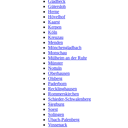
Gladbeck
Gütersloh
Herne
Hövelhof
Kaarst
Kerpen
Köln
Kreuzau
Menden
Mönchengladbach
Monschau
Mülheim an der Ruhr
Münster
Nottuln
Oberhausen
Olsberg
Paderborn
Recklinghausen
Rommerskirchen
Schieder-Schwalenberg
Siegburg
Soest
Solingen
Übach-Palenberg
Vossenack