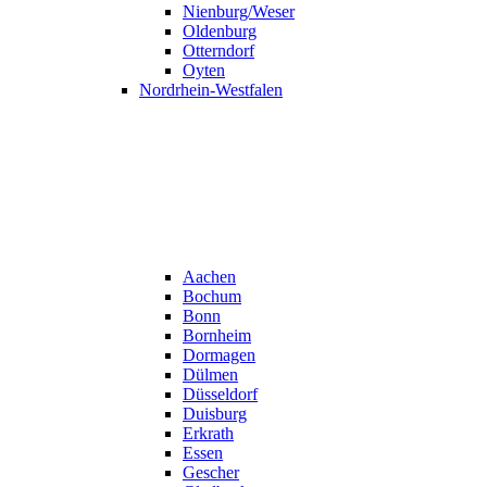
Nienburg/Weser
Oldenburg
Otterndorf
Oyten
Nordrhein-Westfalen
Aachen
Bochum
Bonn
Bornheim
Dormagen
Dülmen
Düsseldorf
Duisburg
Erkrath
Essen
Gescher