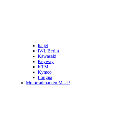
Italjet
IWL Berlin
Kawasaki
Keyway
KTM
Kymco
Longjia
Motorradmarken M – P