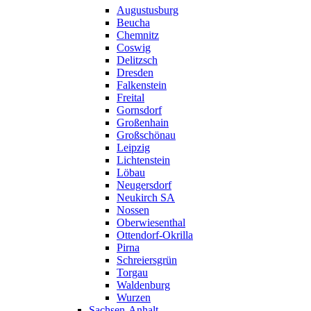
Augustusburg
Beucha
Chemnitz
Coswig
Delitzsch
Dresden
Falkenstein
Freital
Gornsdorf
Großenhain
Großschönau
Leipzig
Lichtenstein
Löbau
Neugersdorf
Neukirch SA
Nossen
Oberwiesenthal
Ottendorf-Okrilla
Pirna
Schreiersgrün
Torgau
Waldenburg
Wurzen
Sachsen-Anhalt