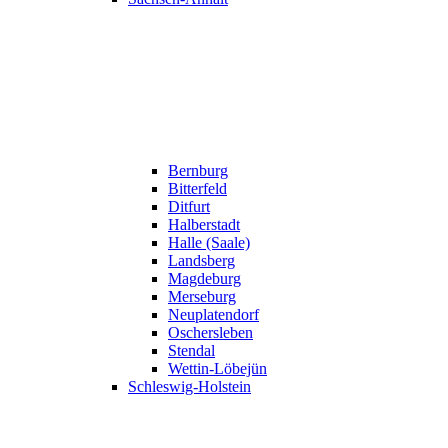
Bernburg
Bitterfeld
Ditfurt
Halberstadt
Halle (Saale)
Landsberg
Magdeburg
Merseburg
Neuplatendorf
Oschersleben
Stendal
Wettin-Löbejün
Schleswig-Holstein