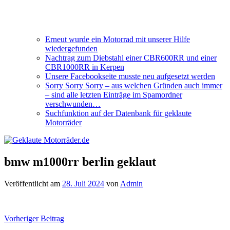
Erneut wurde ein Motorrad mit unserer Hilfe
wiedergefunden
Nachtrag zum Diebstahl einer CBR600RR und einer
CBR1000RR in Kerpen
Unsere Facebookseite musste neu aufgesetzt werden
Sorry Sorry Sorry – aus welchen Gründen auch immer
– sind alle letzten Einträge im Spamordner
verschwunden…
Suchfunktion auf der Datenbank für geklaute
Motorräder
bmw m1000rr berlin geklaut
Veröffentlicht am
28. Juli 2024
von
Admin
Beitragsnavigation
Vorheriger Beitrag