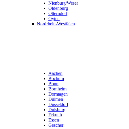
Nienburg/Weser
Oldenburg
Otterndorf
Oyten
Nordrhein-Westfalen
Aachen
Bochum
Bonn
Bornheim
Dormagen
Dülmen
Düsseldorf
Duisburg
Erkrath
Essen
Gescher