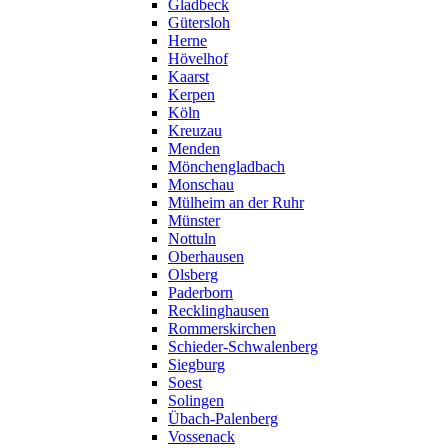
Gladbeck
Gütersloh
Herne
Hövelhof
Kaarst
Kerpen
Köln
Kreuzau
Menden
Mönchengladbach
Monschau
Mülheim an der Ruhr
Münster
Nottuln
Oberhausen
Olsberg
Paderborn
Recklinghausen
Rommerskirchen
Schieder-Schwalenberg
Siegburg
Soest
Solingen
Übach-Palenberg
Vossenack