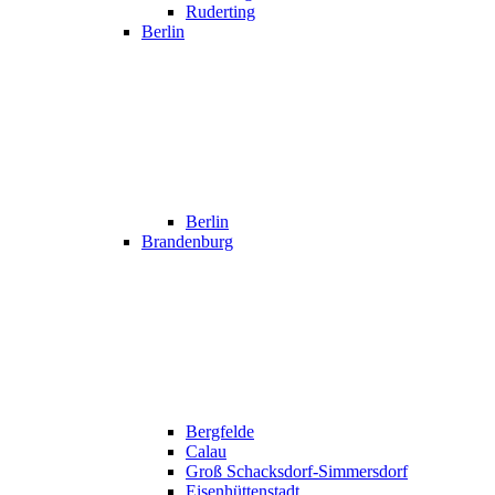
Ruderting
Berlin
Berlin
Brandenburg
Bergfelde
Calau
Groß Schacksdorf-Simmersdorf
Eisenhüttenstadt