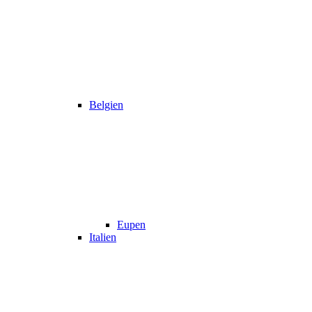
Belgien
Eupen
Italien