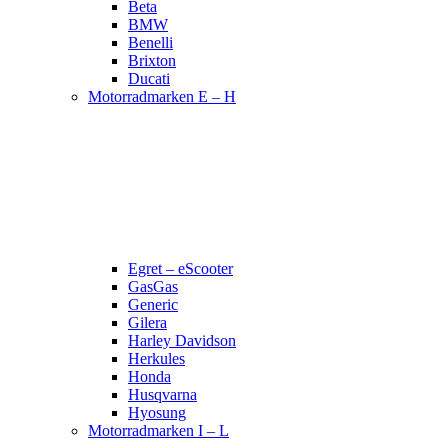
Beta
BMW
Benelli
Brixton
Ducati
Motorradmarken E – H
Egret – eScooter
GasGas
Generic
Gilera
Harley Davidson
Herkules
Honda
Husqvarna
Hyosung
Motorradmarken I – L