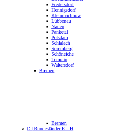
Fredersdorf
Hennigsdorf
Kleinmachnow
Lübbenau
Nauen
Panketal
Potsdam
Schlalach
Spremberg
Schöneiche
Templin
Waltersdorf
Bremen
Bremen
D | Bundesländer E – H