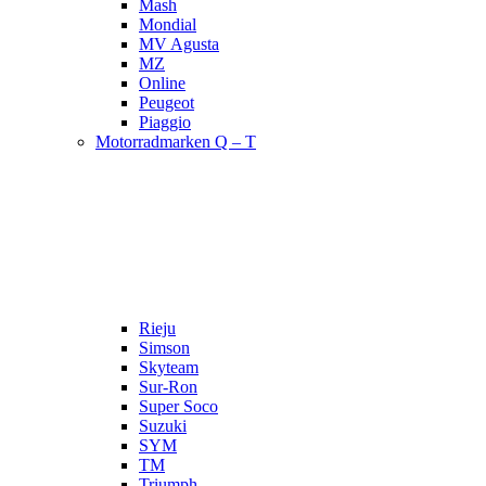
Mash
Mondial
MV Agusta
MZ
Online
Peugeot
Piaggio
Motorradmarken Q – T
Rieju
Simson
Skyteam
Sur-Ron
Super Soco
Suzuki
SYM
TM
Triumph