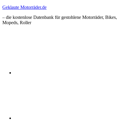
Zum
Geklaute Motorräder.de
Inhalt
– die kostenlose Datenbank für gestohlene Motorräder, Bikes,
springen
Mopeds, Roller
Facebook
Instagram
RSS