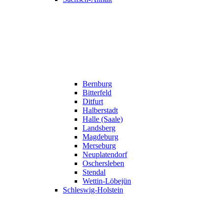
Bernburg
Bitterfeld
Ditfurt
Halberstadt
Halle (Saale)
Landsberg
Magdeburg
Merseburg
Neuplatendorf
Oschersleben
Stendal
Wettin-Löbejün
Schleswig-Holstein