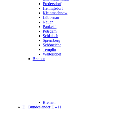
Fredersdorf
Hennigsdorf
Kleinmachnow
Lübbenau
Nauen
Panketal
Potsdam
Schlalach
Spremberg
Schöneiche
Templin
Waltersdorf
Bremen
Bremen
D | Bundesländer E – H