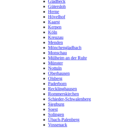
Gladbeck
Gütersloh
Herne
Hövelhof
Kaarst
Kerpen
Köln
Kreuzau
Menden
Mönchengladbach
Monschau
Mülheim an der Ruhr
Münster
Nottuln
Oberhausen
Olsberg
Paderborn
Recklinghausen
Rommerskirchen
Schieder-Schwalenberg
Siegburg
Soest
Solingen
Übach-Palenberg
Vossenack