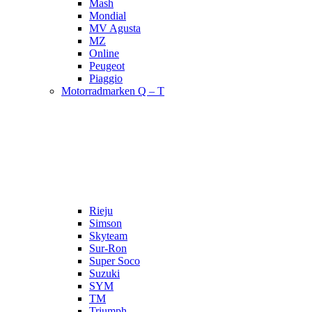
Mash
Mondial
MV Agusta
MZ
Online
Peugeot
Piaggio
Motorradmarken Q – T
Rieju
Simson
Skyteam
Sur-Ron
Super Soco
Suzuki
SYM
TM
Triumph