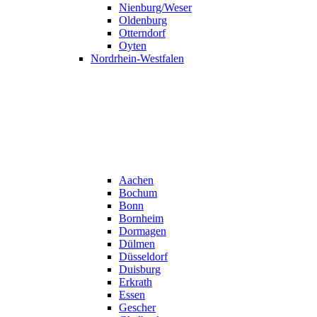
Nienburg/Weser
Oldenburg
Otterndorf
Oyten
Nordrhein-Westfalen
Aachen
Bochum
Bonn
Bornheim
Dormagen
Dülmen
Düsseldorf
Duisburg
Erkrath
Essen
Gescher