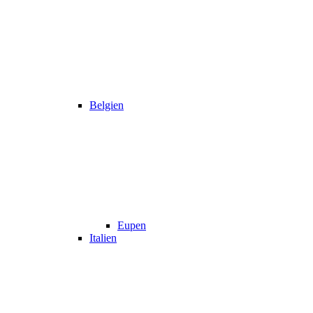
Belgien
Eupen
Italien