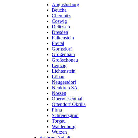
Augustusburg
Beucha
Chemnitz
Coswig
Delitzsch
Dresden
Falkenstein
Freital
Gornsdorf
Großenhain
Großschönau
Leipzig
Lichtenstein
Löbau
Neugersdorf
Neukirch SA
Nossen
Oberwiesenthal
Ottendorf-Okrilla
Pirna
Schreiersgrün
Torgau
Waldenburg
Wurzen
Sachsen-Anhalt