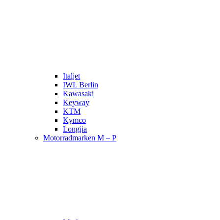
Italjet
IWL Berlin
Kawasaki
Keyway
KTM
Kymco
Longjia
Motorradmarken M – P