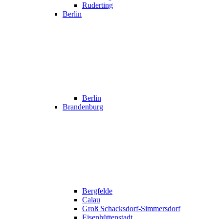
Ruderting
Berlin
Berlin
Brandenburg
Bergfelde
Calau
Groß Schacksdorf-Simmersdorf
Eisenhüttenstadt