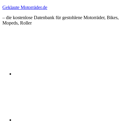
Zum
Geklaute Motorräder.de
Inhalt
– die kostenlose Datenbank für gestohlene Motorräder, Bikes,
springen
Mopeds, Roller
Facebook
Instagram
RSS