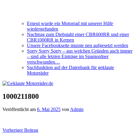
Erneut wurde ein Motorrad mit unserer Hilfe
wiedergefunden
Nachtrag zum Diebstahl einer CBR600RR und einer
CBR1000RR in Kerpen
Unsere Facebookseite musste neu aufgesetzt werden
Sorry Sorry Sorry – aus welchen Gründen auch immer
– sind alle letzten Einträge im Spamordner
verschwunden…
Suchfunktion auf der Datenbank für geklaute
Motorräder
1000211800
Veröffentlicht am
6. Mai 2025
von
Admin
Beitragsnavigation
Vorheriger Beitrag