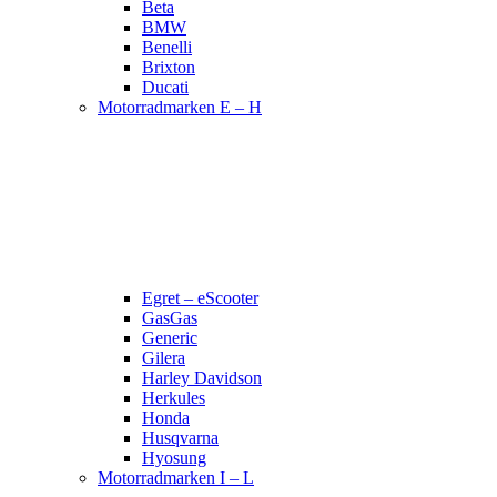
Beta
BMW
Benelli
Brixton
Ducati
Motorradmarken E – H
Egret – eScooter
GasGas
Generic
Gilera
Harley Davidson
Herkules
Honda
Husqvarna
Hyosung
Motorradmarken I – L