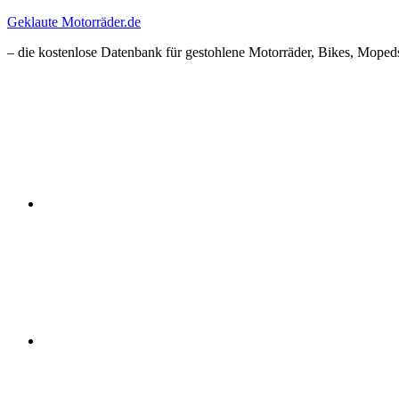
Zum
Geklaute Motorräder.de
Inhalt
– die kostenlose Datenbank für gestohlene Motorräder, Bikes, Mopeds
springen
Facebook
Instagram
RSS