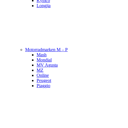
Kymco
Longjia
Motorradmarken M – P
Mash
Mondial
MV Agusta
MZ
Online
Peugeot
Piaggio