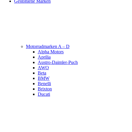
Gestohlene Marken
Motorradmarken A – D
Alpha Motors
Aprilia
Austro-Daimler-Puch
AWO
Beta
BMW
Benelli
Brixton
Ducati