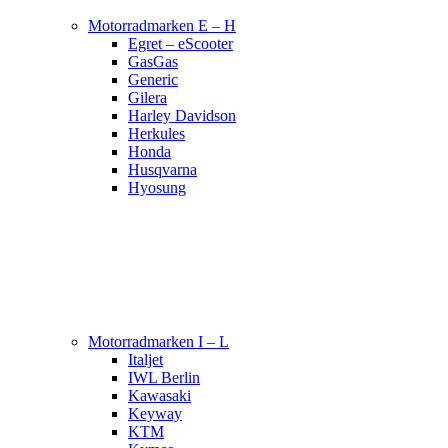
Motorradmarken E – H
Egret – eScooter
GasGas
Generic
Gilera
Harley Davidson
Herkules
Honda
Husqvarna
Hyosung
Motorradmarken I – L
Italjet
IWL Berlin
Kawasaki
Keyway
KTM