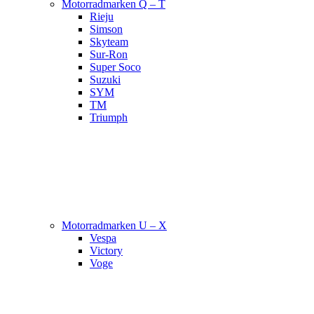
Motorradmarken Q – T
Rieju
Simson
Skyteam
Sur-Ron
Super Soco
Suzuki
SYM
TM
Triumph
Motorradmarken U – X
Vespa
Victory
Voge