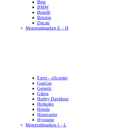
Beta
BMW
Benelli
Brixton
Ducati
Motorradmarken E – H
Egret – eScooter
GasGas
Generic
Gilera
Harley Davidson
Herkules
Honda
Husqvarna
Hyosung
Motorradmarken I – L