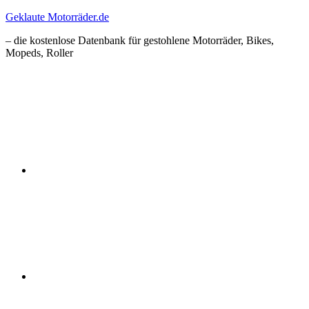
Zum
Geklaute Motorräder.de
Inhalt
– die kostenlose Datenbank für gestohlene Motorräder, Bikes,
springen
Mopeds, Roller
Facebook
Instagram
RSS