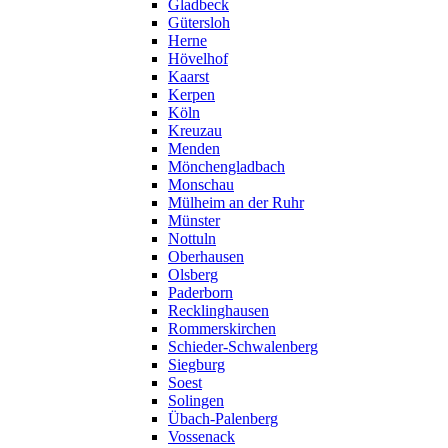
Gladbeck
Gütersloh
Herne
Hövelhof
Kaarst
Kerpen
Köln
Kreuzau
Menden
Mönchengladbach
Monschau
Mülheim an der Ruhr
Münster
Nottuln
Oberhausen
Olsberg
Paderborn
Recklinghausen
Rommerskirchen
Schieder-Schwalenberg
Siegburg
Soest
Solingen
Übach-Palenberg
Vossenack