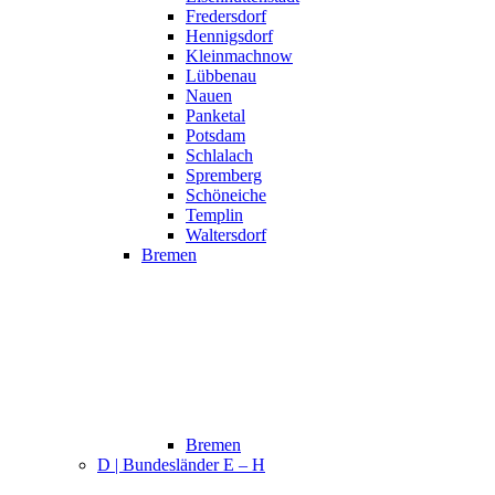
Fredersdorf
Hennigsdorf
Kleinmachnow
Lübbenau
Nauen
Panketal
Potsdam
Schlalach
Spremberg
Schöneiche
Templin
Waltersdorf
Bremen
Bremen
D | Bundesländer E – H