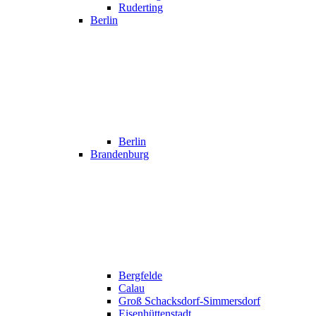
Ruderting
Berlin
Berlin
Brandenburg
Bergfelde
Calau
Groß Schacksdorf-Simmersdorf
Eisenhüttenstadt