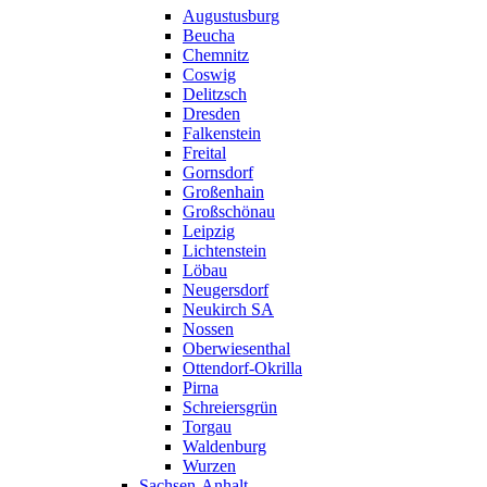
Augustusburg
Beucha
Chemnitz
Coswig
Delitzsch
Dresden
Falkenstein
Freital
Gornsdorf
Großenhain
Großschönau
Leipzig
Lichtenstein
Löbau
Neugersdorf
Neukirch SA
Nossen
Oberwiesenthal
Ottendorf-Okrilla
Pirna
Schreiersgrün
Torgau
Waldenburg
Wurzen
Sachsen-Anhalt