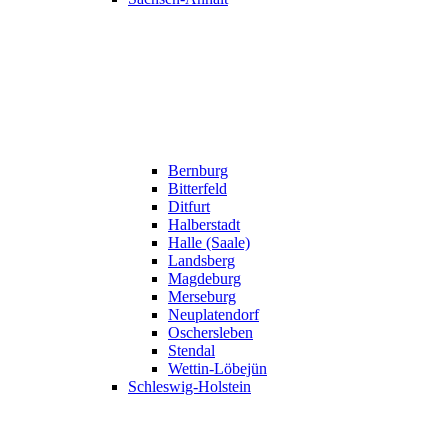
Bernburg
Bitterfeld
Ditfurt
Halberstadt
Halle (Saale)
Landsberg
Magdeburg
Merseburg
Neuplatendorf
Oschersleben
Stendal
Wettin-Löbejün
Schleswig-Holstein