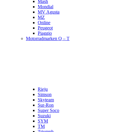
Mash
Mondial
MV Agusta
MZ
Online
Peugeot
Piaggio
Motorradmarken Q – T
Rieju
Simson
Skyteam
Sur-Ron
Super Soco
Suzuki
SYM
TM
Triumph