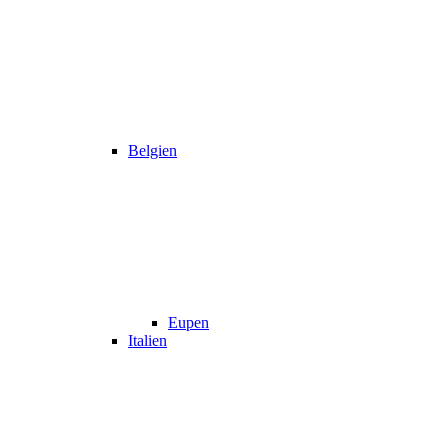
Belgien
Eupen
Italien