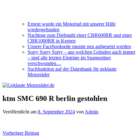
Erneut wurde ein Motorrad mit unserer Hilfe
wiedergefunden
Nachtrag zum Diebstahl einer CBR600RR und einer
CBR1000RR in Kerpen
Unsere Facebookseite musste neu aufgesetzt werden
Sorry Sorry Sorry – aus welchen Gründen auch immer
– sind alle letzten Einträge im Spamordner
verschwunden…
Suchfunktion auf der Datenbank für geklaute
Motorräder
ktm SMC 690 R berlin gestohlen
Veröffentlicht am
8. September 2024
von
Admin
Beitragsnavigation
Vorheriger Beitrag