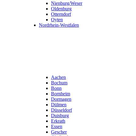
Nienburg/Weser
Oldenburg
Otterndorf
Oyten
Nordrhein-Westfalen
Aachen
Bochum
Bonn
Bornheim
Dormagen
Dülmen
Düsseldorf
Duisburg
Erkrath
Essen
Gescher