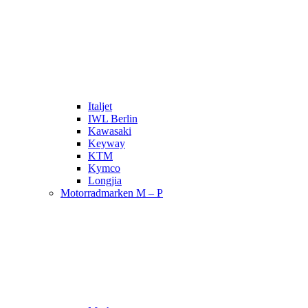
Italjet
IWL Berlin
Kawasaki
Keyway
KTM
Kymco
Longjia
Motorradmarken M – P