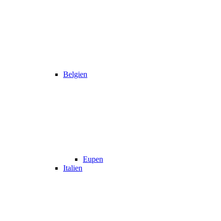
Belgien
Eupen
Italien