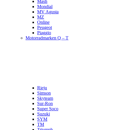
Mash
Mondial
MV Agusta
MZ
Online
Peugeot
Piaggio
Motorradmarken Q – T
Rieju
Simson
Skyteam
Sur-Ron
Super Soco
Suzuki
SYM
TM
Triumph