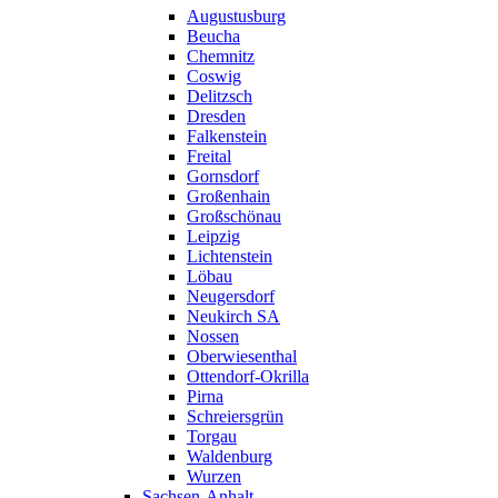
Augustusburg
Beucha
Chemnitz
Coswig
Delitzsch
Dresden
Falkenstein
Freital
Gornsdorf
Großenhain
Großschönau
Leipzig
Lichtenstein
Löbau
Neugersdorf
Neukirch SA
Nossen
Oberwiesenthal
Ottendorf-Okrilla
Pirna
Schreiersgrün
Torgau
Waldenburg
Wurzen
Sachsen-Anhalt