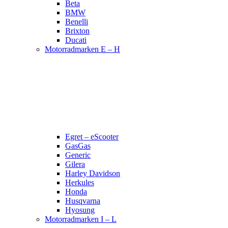
Beta
BMW
Benelli
Brixton
Ducati
Motorradmarken E – H
Egret – eScooter
GasGas
Generic
Gilera
Harley Davidson
Herkules
Honda
Husqvarna
Hyosung
Motorradmarken I – L