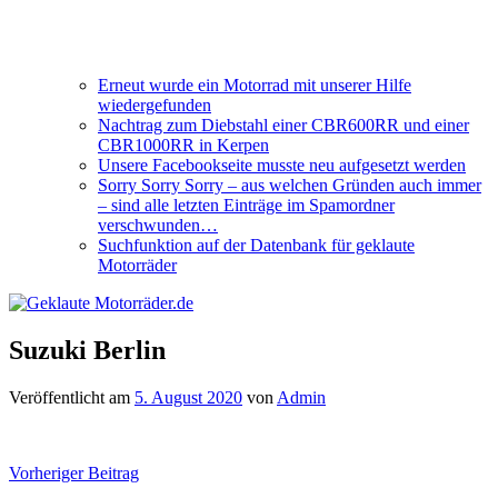
Erneut wurde ein Motorrad mit unserer Hilfe
wiedergefunden
Nachtrag zum Diebstahl einer CBR600RR und einer
CBR1000RR in Kerpen
Unsere Facebookseite musste neu aufgesetzt werden
Sorry Sorry Sorry – aus welchen Gründen auch immer
– sind alle letzten Einträge im Spamordner
verschwunden…
Suchfunktion auf der Datenbank für geklaute
Motorräder
Suzuki Berlin
Veröffentlicht am
5. August 2020
von
Admin
Beitragsnavigation
Vorheriger Beitrag