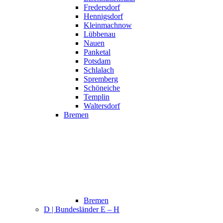
Fredersdorf
Hennigsdorf
Kleinmachnow
Lübbenau
Nauen
Panketal
Potsdam
Schlalach
Spremberg
Schöneiche
Templin
Waltersdorf
Bremen
Bremen
D | Bundesländer E – H