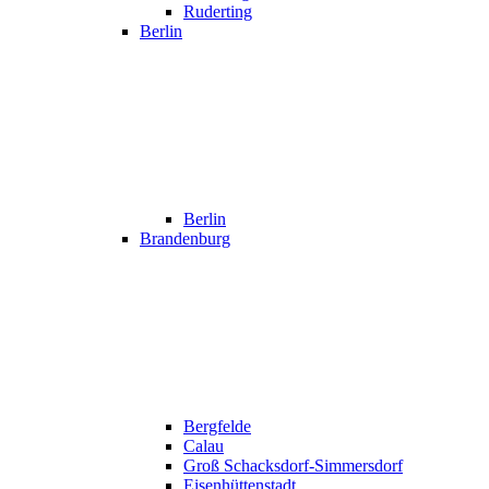
Ruderting
Berlin
Berlin
Brandenburg
Bergfelde
Calau
Groß Schacksdorf-Simmersdorf
Eisenhüttenstadt