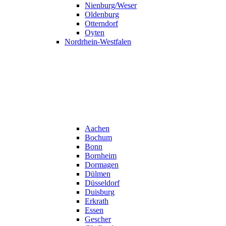
Nienburg/Weser
Oldenburg
Otterndorf
Oyten
Nordrhein-Westfalen
Aachen
Bochum
Bonn
Bornheim
Dormagen
Dülmen
Düsseldorf
Duisburg
Erkrath
Essen
Gescher