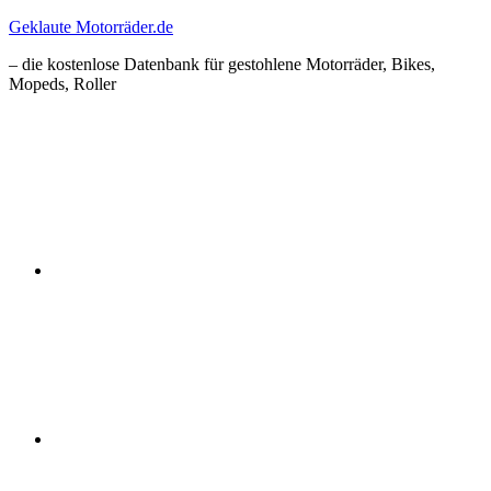
Zum
Geklaute Motorräder.de
Inhalt
– die kostenlose Datenbank für gestohlene Motorräder, Bikes,
springen
Mopeds, Roller
Facebook
Instagram
RSS