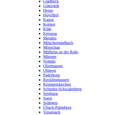
Gladbeck
Gütersloh
Herne
Hövelhof
Kaarst
Kerpen
Köln
Kreuzau
Menden
Mönchengladbach
Monschau
Mülheim an der Ruhr
Münster
Nottuln
Oberhausen
Olsberg
Paderborn
Recklinghausen
Rommerskirchen
Schieder-Schwalenberg
Siegburg
Soest
Solingen
Übach-Palenberg
Vossenack