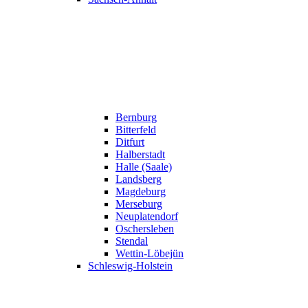
Bernburg
Bitterfeld
Ditfurt
Halberstadt
Halle (Saale)
Landsberg
Magdeburg
Merseburg
Neuplatendorf
Oschersleben
Stendal
Wettin-Löbejün
Schleswig-Holstein