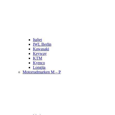
Italjet
IWL Berlin
Kawasaki
Keyway
KTM
Kymco
Longjia
Motorradmarken M – P