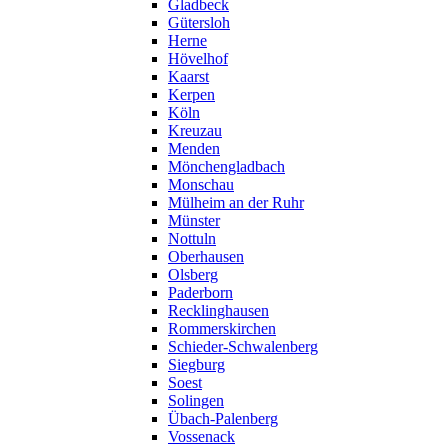
Gladbeck
Gütersloh
Herne
Hövelhof
Kaarst
Kerpen
Köln
Kreuzau
Menden
Mönchengladbach
Monschau
Mülheim an der Ruhr
Münster
Nottuln
Oberhausen
Olsberg
Paderborn
Recklinghausen
Rommerskirchen
Schieder-Schwalenberg
Siegburg
Soest
Solingen
Übach-Palenberg
Vossenack