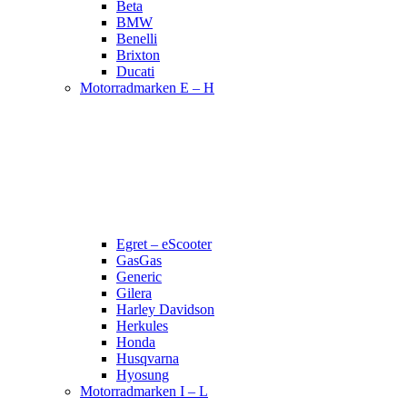
Beta
BMW
Benelli
Brixton
Ducati
Motorradmarken E – H
Egret – eScooter
GasGas
Generic
Gilera
Harley Davidson
Herkules
Honda
Husqvarna
Hyosung
Motorradmarken I – L