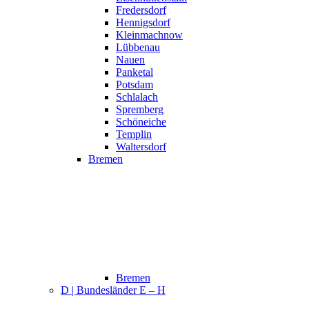
Fredersdorf
Hennigsdorf
Kleinmachnow
Lübbenau
Nauen
Panketal
Potsdam
Schlalach
Spremberg
Schöneiche
Templin
Waltersdorf
Bremen
Bremen
D | Bundesländer E – H