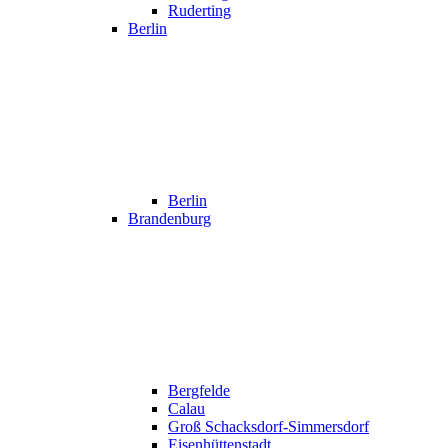
Ruderting
Berlin
Berlin
Brandenburg
Bergfelde
Calau
Groß Schacksdorf-Simmersdorf
Eisenhüttenstadt