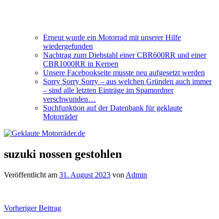
Erneut wurde ein Motorrad mit unserer Hilfe
wiedergefunden
Nachtrag zum Diebstahl einer CBR600RR und einer
CBR1000RR in Kerpen
Unsere Facebookseite musste neu aufgesetzt werden
Sorry Sorry Sorry – aus welchen Gründen auch immer
– sind alle letzten Einträge im Spamordner
verschwunden…
Suchfunktion auf der Datenbank für geklaute
Motorräder
suzuki nossen gestohlen
Veröffentlicht am
31. August 2023
von
Admin
Beitragsnavigation
Vorheriger Beitrag