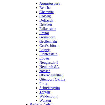
Augustusburg
Beucha
Chemnitz
Coswig
Delitzsch
Dresden
Falkenstein
Freital
Gornsdorf
Großenhain
Großschönau
Leipzig
Lichtenstein
Löbau
Neugersdorf
Neukirch SA
Nossen
Oberwiesenthal
Ottendorf-Okrilla
Pirna
Schreiersgrün
Torgau
Waldenburg
Wurzen
Sachsen-Anhalt