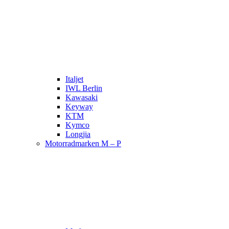
Italjet
IWL Berlin
Kawasaki
Keyway
KTM
Kymco
Longjia
Motorradmarken M – P