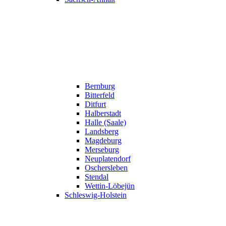
Bernburg
Bitterfeld
Ditfurt
Halberstadt
Halle (Saale)
Landsberg
Magdeburg
Merseburg
Neuplatendorf
Oschersleben
Stendal
Wettin-Löbejün
Schleswig-Holstein