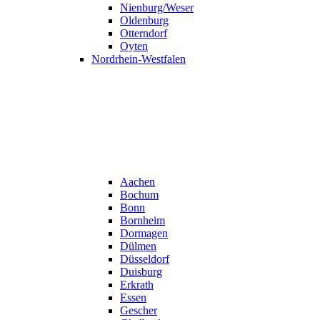
Nienburg/Weser
Oldenburg
Otterndorf
Oyten
Nordrhein-Westfalen
Aachen
Bochum
Bonn
Bornheim
Dormagen
Dülmen
Düsseldorf
Duisburg
Erkrath
Essen
Gescher