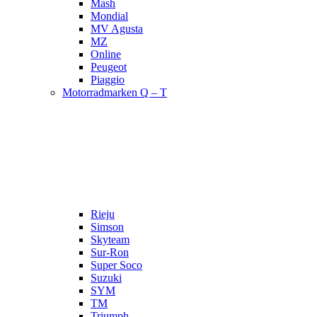
Mash
Mondial
MV Agusta
MZ
Online
Peugeot
Piaggio
Motorradmarken Q – T
Rieju
Simson
Skyteam
Sur-Ron
Super Soco
Suzuki
SYM
TM
Triumph