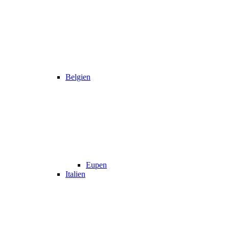
Belgien
Eupen
Italien