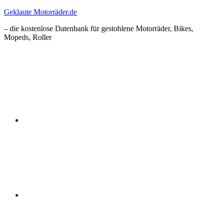
Zum
Geklaute Motorräder.de
Inhalt
– die kostenlose Datenbank für gestohlene Motorräder, Bikes,
springen
Mopeds, Roller
Facebook
Instagram
RSS