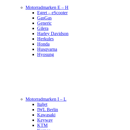
Motorradmarken E – H
Egret – eScooter
GasGas
Generic
Gilera
Harley Davidson
Herkules
Honda
Husqvarna
Hyosung
Motorradmarken I – L
Italjet
IWL Berlin
Kawasaki
Keyway
KTM