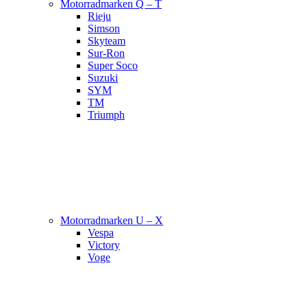
Motorradmarken Q – T
Rieju
Simson
Skyteam
Sur-Ron
Super Soco
Suzuki
SYM
TM
Triumph
Motorradmarken U – X
Vespa
Victory
Voge