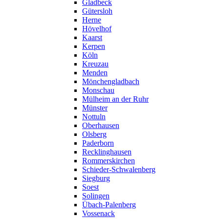
Gladbeck
Gütersloh
Herne
Hövelhof
Kaarst
Kerpen
Köln
Kreuzau
Menden
Mönchengladbach
Monschau
Mülheim an der Ruhr
Münster
Nottuln
Oberhausen
Olsberg
Paderborn
Recklinghausen
Rommerskirchen
Schieder-Schwalenberg
Siegburg
Soest
Solingen
Übach-Palenberg
Vossenack