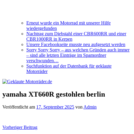
Erneut wurde ein Motorrad mit unserer Hilfe
wiedergefunden
Nachtrag zum Diebstahl einer CBR600RR und einer
CBR1000RR in Kerpen
Unsere Facebookseite musste neu aufgesetzt werden
Sorry Sorry Sorry – aus welchen Gründen auch immer
– sind alle letzten Einträge im Spamordner
verschwunden…
Suchfunktion auf der Datenbank für geklaute
Motorräder
yamaha XT660R gestohlen berlin
Veröffentlicht am
17. September 2025
von
Admin
Beitragsnavigation
Vorheriger Beitrag