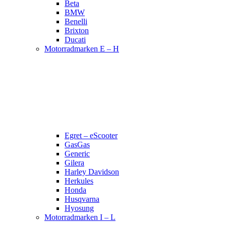
Beta
BMW
Benelli
Brixton
Ducati
Motorradmarken E – H
Egret – eScooter
GasGas
Generic
Gilera
Harley Davidson
Herkules
Honda
Husqvarna
Hyosung
Motorradmarken I – L