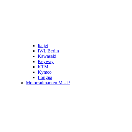
Italjet
IWL Berlin
Kawasaki
Keyway
KTM
Kymco
Longjia
Motorradmarken M – P