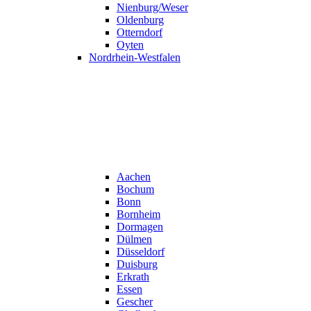
Nienburg/Weser
Oldenburg
Otterndorf
Oyten
Nordrhein-Westfalen
Aachen
Bochum
Bonn
Bornheim
Dormagen
Dülmen
Düsseldorf
Duisburg
Erkrath
Essen
Gescher