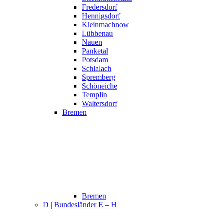
Fredersdorf
Hennigsdorf
Kleinmachnow
Lübbenau
Nauen
Panketal
Potsdam
Schlalach
Spremberg
Schöneiche
Templin
Waltersdorf
Bremen
Bremen
D | Bundesländer E – H