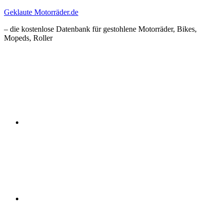
Zum
Geklaute Motorräder.de
Inhalt
– die kostenlose Datenbank für gestohlene Motorräder, Bikes,
springen
Mopeds, Roller
Facebook
Instagram
RSS