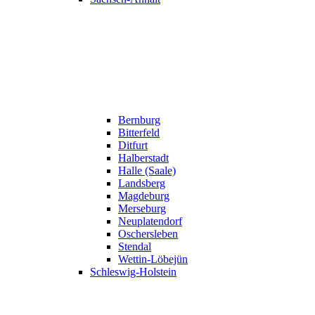
Bernburg
Bitterfeld
Ditfurt
Halberstadt
Halle (Saale)
Landsberg
Magdeburg
Merseburg
Neuplatendorf
Oschersleben
Stendal
Wettin-Löbejün
Schleswig-Holstein