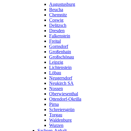
Augustusburg
Beucha
Chemnitz
Coswig
Delitzsch
Dresden
Falkenstein
Freital
Gornsdorf
Großenhain
Großschönau
Leipzig
Lichtenstein
Löbau
Neugersdorf
Neukirch SA
Nossen
Oberwiesenthal
Ottendorf-Okrilla
Pirna
Schreiersgrün
Torgau
Waldenburg
Wurzen
Sachsen-Anhalt