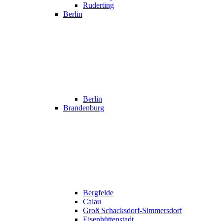
Ruderting
Berlin
Berlin
Brandenburg
Bergfelde
Calau
Groß Schacksdorf-Simmersdorf
Eisenhüttenstadt