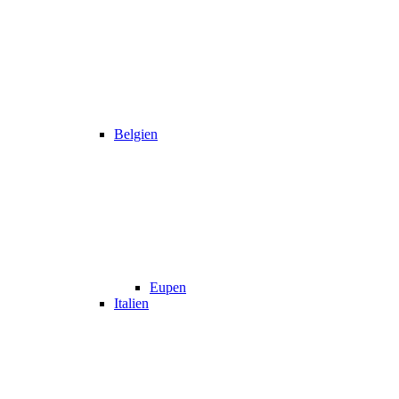
Belgien
Eupen
Italien