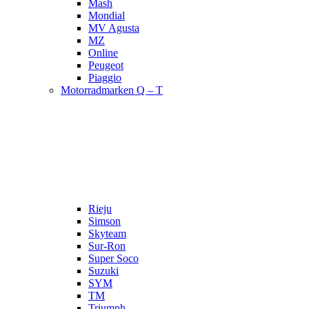
Mash
Mondial
MV Agusta
MZ
Online
Peugeot
Piaggio
Motorradmarken Q – T
Rieju
Simson
Skyteam
Sur-Ron
Super Soco
Suzuki
SYM
TM
Triumph