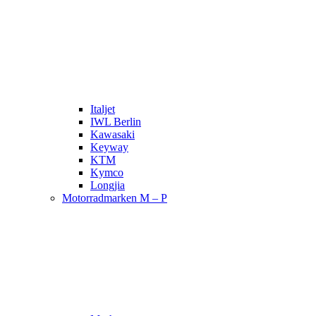
Italjet
IWL Berlin
Kawasaki
Keyway
KTM
Kymco
Longjia
Motorradmarken M – P