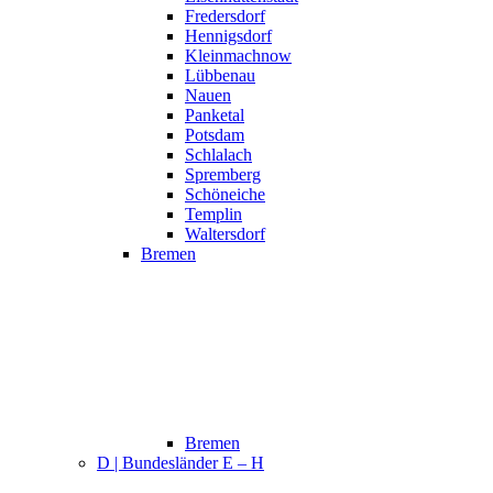
Fredersdorf
Hennigsdorf
Kleinmachnow
Lübbenau
Nauen
Panketal
Potsdam
Schlalach
Spremberg
Schöneiche
Templin
Waltersdorf
Bremen
Bremen
D | Bundesländer E – H