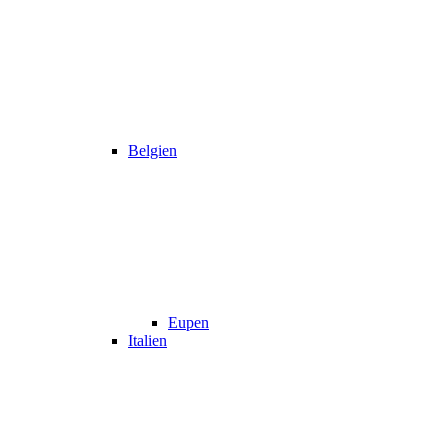
Belgien
Eupen
Italien