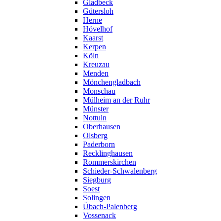
Gladbeck
Gütersloh
Herne
Hövelhof
Kaarst
Kerpen
Köln
Kreuzau
Menden
Mönchengladbach
Monschau
Mülheim an der Ruhr
Münster
Nottuln
Oberhausen
Olsberg
Paderborn
Recklinghausen
Rommerskirchen
Schieder-Schwalenberg
Siegburg
Soest
Solingen
Übach-Palenberg
Vossenack