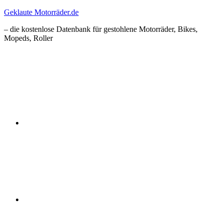
Zum
Geklaute Motorräder.de
Inhalt
– die kostenlose Datenbank für gestohlene Motorräder, Bikes,
springen
Mopeds, Roller
Facebook
Instagram
RSS