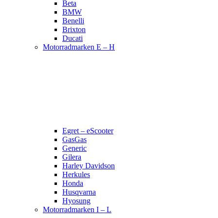
Beta
BMW
Benelli
Brixton
Ducati
Motorradmarken E – H
Egret – eScooter
GasGas
Generic
Gilera
Harley Davidson
Herkules
Honda
Husqvarna
Hyosung
Motorradmarken I – L