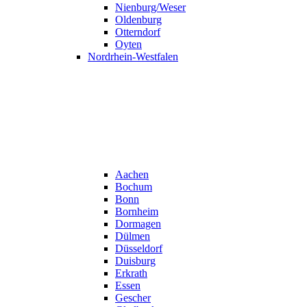
Nienburg/Weser
Oldenburg
Otterndorf
Oyten
Nordrhein-Westfalen
Aachen
Bochum
Bonn
Bornheim
Dormagen
Dülmen
Düsseldorf
Duisburg
Erkrath
Essen
Gescher