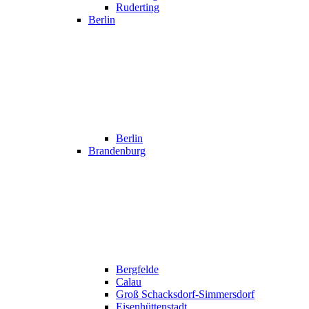
Ruderting
Berlin
Berlin
Brandenburg
Bergfelde
Calau
Groß Schacksdorf-Simmersdorf
Eisenhüttenstadt