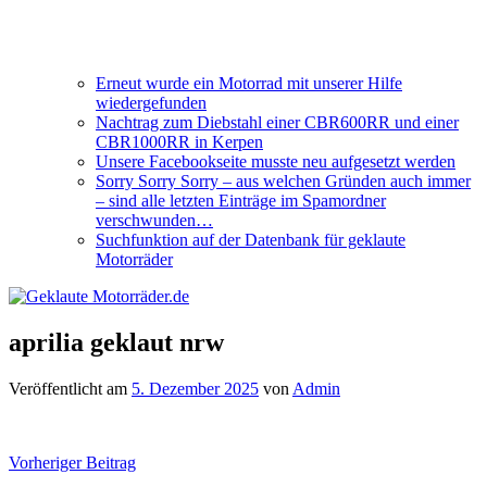
Erneut wurde ein Motorrad mit unserer Hilfe
wiedergefunden
Nachtrag zum Diebstahl einer CBR600RR und einer
CBR1000RR in Kerpen
Unsere Facebookseite musste neu aufgesetzt werden
Sorry Sorry Sorry – aus welchen Gründen auch immer
– sind alle letzten Einträge im Spamordner
verschwunden…
Suchfunktion auf der Datenbank für geklaute
Motorräder
aprilia geklaut nrw
Veröffentlicht am
5. Dezember 2025
von
Admin
Beitragsnavigation
Vorheriger Beitrag