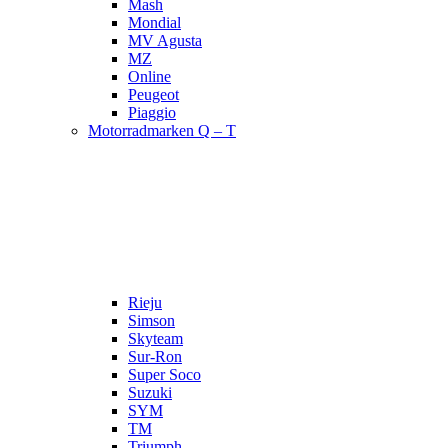
Mash
Mondial
MV Agusta
MZ
Online
Peugeot
Piaggio
Motorradmarken Q – T
Rieju
Simson
Skyteam
Sur-Ron
Super Soco
Suzuki
SYM
TM
Triumph