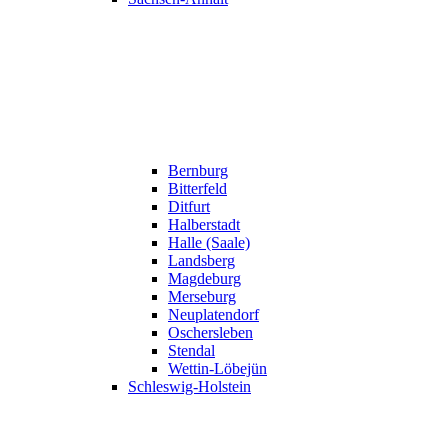
Bernburg
Bitterfeld
Ditfurt
Halberstadt
Halle (Saale)
Landsberg
Magdeburg
Merseburg
Neuplatendorf
Oschersleben
Stendal
Wettin-Löbejün
Schleswig-Holstein