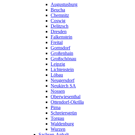
Augustusburg
Beucha
Chemnitz
Coswig
Delitzsch
Dresden
Falkenstein
Freital
Gornsdorf
Großenhain
Großschönau
Leipzig
Lichtenstein
Löbau
Neugersdorf
Neukirch SA
Nossen
Oberwiesenthal
Ottendorf-Okrilla
Pirna
Schreiersgrün
Torgau
Waldenburg
Wurzen
Sachsen-Anhalt