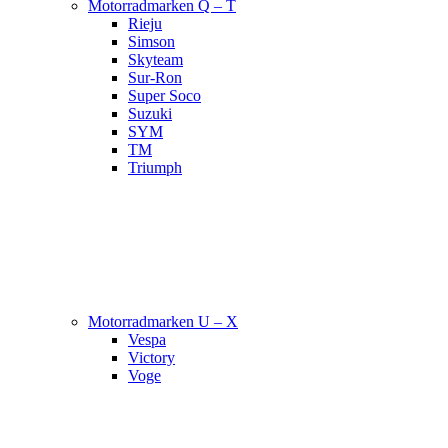
Motorradmarken Q – T
Rieju
Simson
Skyteam
Sur-Ron
Super Soco
Suzuki
SYM
TM
Triumph
Motorradmarken U – X
Vespa
Victory
Voge