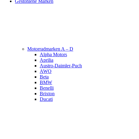
Gestohlene Marken
Motorradmarken A – D
Alpha Motors
Aprilia
Austro-Daimler-Puch
AWO
Beta
BMW
Benelli
Brixton
Ducati