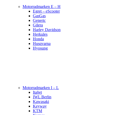
Motorradmarken E – H
Egret – eScooter
GasGas
Generic
Gilera
Harley Davidson
Herkules
Honda
Husqvarna
Hyosung
Motorradmarken I – L
Italjet
IWL Berlin
Kawasaki
Keyway
KTM