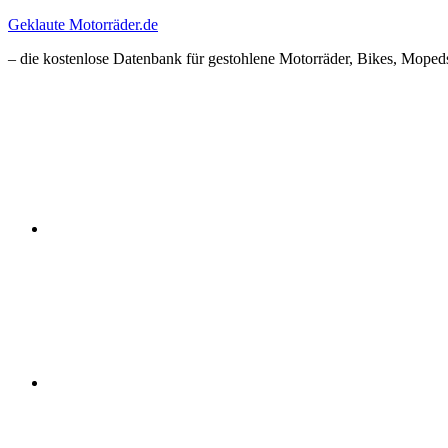
Zum
Geklaute Motorräder.de
Inhalt
– die kostenlose Datenbank für gestohlene Motorräder, Bikes, Mopeds
springen
Facebook
Instagram
RSS