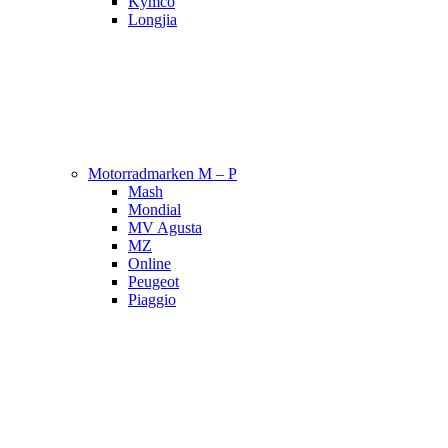
Kymco
Longjia
Motorradmarken M – P
Mash
Mondial
MV Agusta
MZ
Online
Peugeot
Piaggio