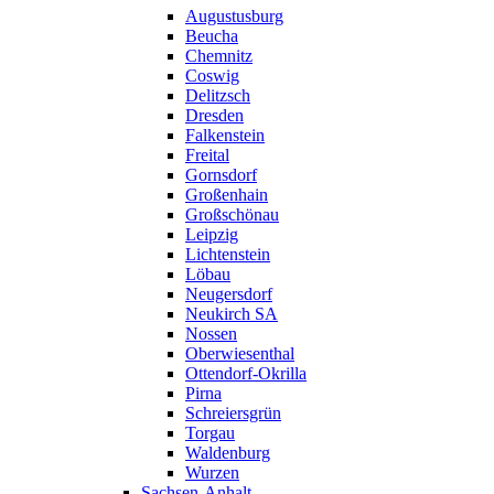
Augustusburg
Beucha
Chemnitz
Coswig
Delitzsch
Dresden
Falkenstein
Freital
Gornsdorf
Großenhain
Großschönau
Leipzig
Lichtenstein
Löbau
Neugersdorf
Neukirch SA
Nossen
Oberwiesenthal
Ottendorf-Okrilla
Pirna
Schreiersgrün
Torgau
Waldenburg
Wurzen
Sachsen-Anhalt