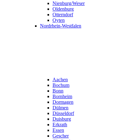
Nienburg/Weser
Oldenburg
Otterndorf
Oyten
Nordrhein-Westfalen
Aachen
Bochum
Bonn
Bornheim
Dormagen
Dülmen
Düsseldorf
Duisburg
Erkrath
Essen
Gescher