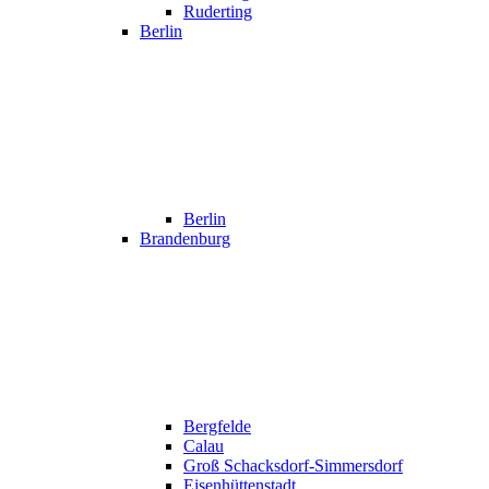
Ruderting
Berlin
Berlin
Brandenburg
Bergfelde
Calau
Groß Schacksdorf-Simmersdorf
Eisenhüttenstadt