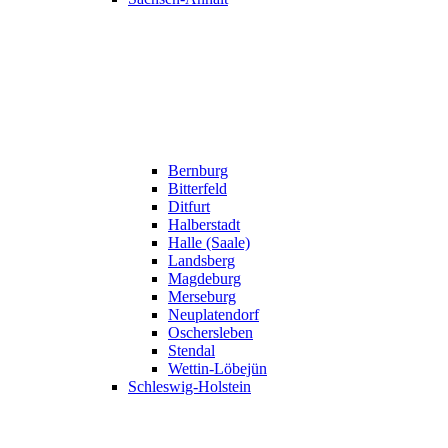
Bernburg
Bitterfeld
Ditfurt
Halberstadt
Halle (Saale)
Landsberg
Magdeburg
Merseburg
Neuplatendorf
Oschersleben
Stendal
Wettin-Löbejün
Schleswig-Holstein