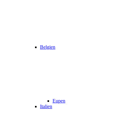
Belgien
Eupen
Italien