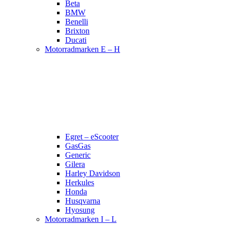
Beta
BMW
Benelli
Brixton
Ducati
Motorradmarken E – H
Egret – eScooter
GasGas
Generic
Gilera
Harley Davidson
Herkules
Honda
Husqvarna
Hyosung
Motorradmarken I – L