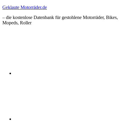
Zum
Geklaute Motorräder.de
Inhalt
– die kostenlose Datenbank für gestohlene Motorräder, Bikes,
springen
Mopeds, Roller
Facebook
Instagram
RSS