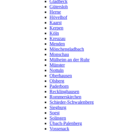
Gladbeck
Gütersloh
Herne
Hövelhof
Kaarst
Kerpen
Köln
Kreuzau
Menden
Mönchengladbach
Monschau
Mülheim an der Ruhr
Münster
Nottuln
Oberhausen
Olsberg
Paderborn
Recklinghausen
Rommerskirchen
Schieder-Schwalenberg
Siegburg
Soest
Solingen
Übach-Palenberg
Vossenack