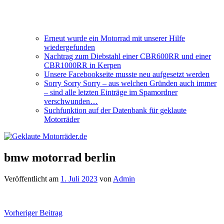
Erneut wurde ein Motorrad mit unserer Hilfe
wiedergefunden
Nachtrag zum Diebstahl einer CBR600RR und einer
CBR1000RR in Kerpen
Unsere Facebookseite musste neu aufgesetzt werden
Sorry Sorry Sorry – aus welchen Gründen auch immer
– sind alle letzten Einträge im Spamordner
verschwunden…
Suchfunktion auf der Datenbank für geklaute
Motorräder
bmw motorrad berlin
Veröffentlicht am
1. Juli 2023
von
Admin
Beitragsnavigation
Vorheriger Beitrag