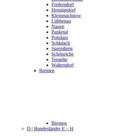
Fredersdorf
Hennigsdorf
Kleinmachnow
Lübbenau
Nauen
Panketal
Potsdam
Schlalach
Spremberg
Schöneiche
Templin
Waltersdorf
Bremen
Bremen
D | Bundesländer E – H