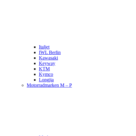
Italjet
IWL Berlin
Kawasaki
Keyway
KTM
Kymco
Longjia
Motorradmarken M – P