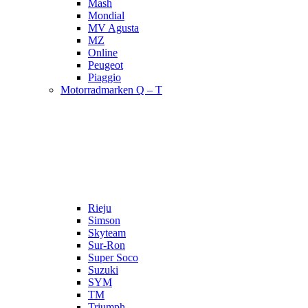
Mash
Mondial
MV Agusta
MZ
Online
Peugeot
Piaggio
Motorradmarken Q – T
Rieju
Simson
Skyteam
Sur-Ron
Super Soco
Suzuki
SYM
TM
Triumph