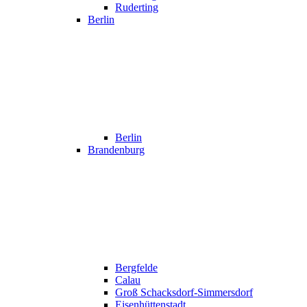
Ruderting
Berlin
Berlin
Brandenburg
Bergfelde
Calau
Groß Schacksdorf-Simmersdorf
Eisenhüttenstadt