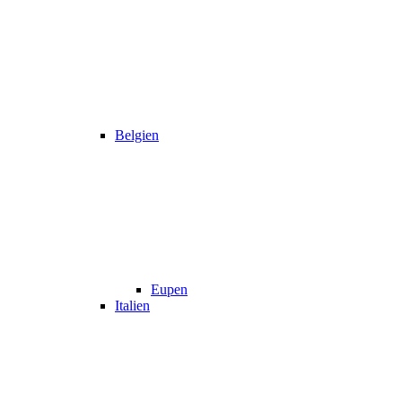
Belgien
Eupen
Italien