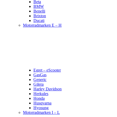
Beta
BMW
Benelli
Brixton
Ducati
Motorradmarken E – H
Egret – eScooter
GasGas
Generic
Gilera
Harley Davidson
Herkules
Honda
Husqvarna
Hyosung
Motorradmarken I – L