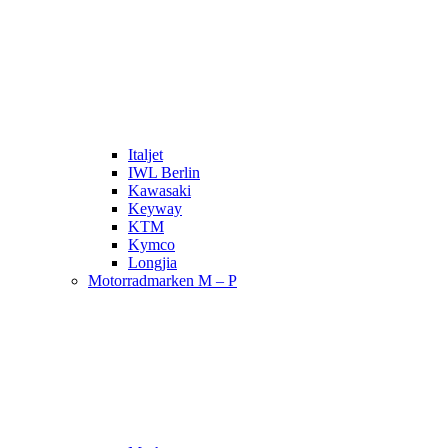
Italjet
IWL Berlin
Kawasaki
Keyway
KTM
Kymco
Longjia
Motorradmarken M – P