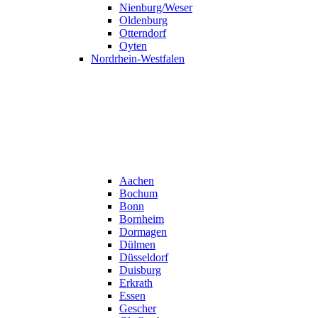
Nienburg/Weser
Oldenburg
Otterndorf
Oyten
Nordrhein-Westfalen
Aachen
Bochum
Bonn
Bornheim
Dormagen
Dülmen
Düsseldorf
Duisburg
Erkrath
Essen
Gescher