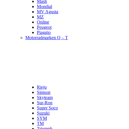
Mash
Mondial
MV Agusta
MZ
Online
Peugeot
Piaggio
Motorradmarken Q – T
Rieju
Simson
Skyteam
Sur-Ron
Super Soco
Suzuki
SYM
TM
Triumph