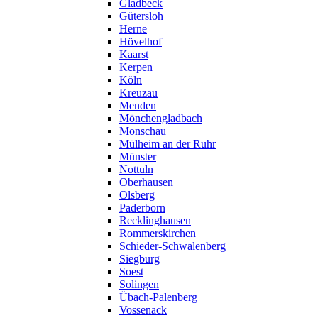
Gladbeck
Gütersloh
Herne
Hövelhof
Kaarst
Kerpen
Köln
Kreuzau
Menden
Mönchengladbach
Monschau
Mülheim an der Ruhr
Münster
Nottuln
Oberhausen
Olsberg
Paderborn
Recklinghausen
Rommerskirchen
Schieder-Schwalenberg
Siegburg
Soest
Solingen
Übach-Palenberg
Vossenack