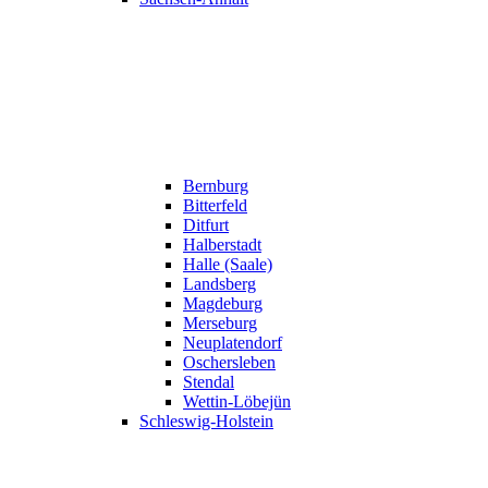
Bernburg
Bitterfeld
Ditfurt
Halberstadt
Halle (Saale)
Landsberg
Magdeburg
Merseburg
Neuplatendorf
Oschersleben
Stendal
Wettin-Löbejün
Schleswig-Holstein