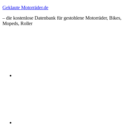
Zum
Geklaute Motorräder.de
Inhalt
– die kostenlose Datenbank für gestohlene Motorräder, Bikes,
springen
Mopeds, Roller
Facebook
Instagram
RSS