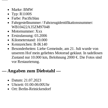
Marke: BMW
Typ: R1100S
Farbe: Pacificblau
Fahrgestellnummer / Fahrzeugidentifikationsnummer:
WB10422A35ZM97048
Motornummer: Xxx
Erstzulassung: 03.2006
Kilometerstand: 10.000
Kennzeichen: B-IK140
Besonderheiten: Liebe Gemeinde, am 21. Juli wurde von
unserem Hof mein geliebtes Motorrad geklaut. In tadellosen
Zustand nur 10.000 km, Belohnung 2000 €. Die Fotos sind
vor Restaurierung.
— Angaben zum Diebstahl —
Datum: 21.07.2023
Uhrzeit: 01:00-06:00Uhr
Ort: Berlin-Reinickendorf