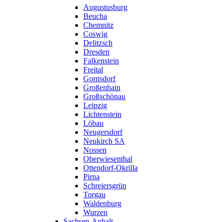
Augustusburg
Beucha
Chemnitz
Coswig
Delitzsch
Dresden
Falkenstein
Freital
Gornsdorf
Großenhain
Großschönau
Leipzig
Lichtenstein
Löbau
Neugersdorf
Neukirch SA
Nossen
Oberwiesenthal
Ottendorf-Okrilla
Pirna
Schreiersgrün
Torgau
Waldenburg
Wurzen
Sachsen-Anhalt