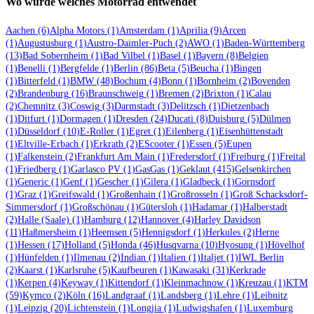
Wo wurde welches Motorrad entwendet
Aachen
(6)
Alpha Motors
(1)
Amsterdam
(1)
Aprilia
(9)
Arcen
(1)
Augustusburg
(1)
Austro-Daimler-Puch
(2)
AWO
(1)
Baden-Württemberg
(13)
Bad Sobernheim
(1)
Bad Vilbel
(1)
Basel
(1)
Bayern
(8)
Belgien
(1)
Benelli
(1)
Bergfelde
(1)
Berlin
(86)
Beta
(5)
Beucha
(1)
Bingen
(1)
Bitterfeld
(1)
BMW
(48)
Bochum
(4)
Bonn
(1)
Bornheim
(2)
Bovenden
(2)
Brandenburg
(16)
Braunschweig
(1)
Bremen
(2)
Brixton
(1)
Calau
(2)
Chemnitz
(3)
Coswig
(3)
Darmstadt
(3)
Delitzsch
(1)
Dietzenbach
(1)
Ditfurt
(1)
Dormagen
(1)
Dresden
(24)
Ducati
(8)
Duisburg
(5)
Dülmen
(1)
Düsseldorf
(10)
E-Roller
(1)
Egret
(1)
Eilenberg
(1)
Eisenhüttenstadt
(1)
Eltville-Erbach
(1)
Erkrath
(2)
EScooter
(1)
Essen
(5)
Eupen
(1)
Falkenstein
(2)
Frankfurt Am Main
(1)
Fredersdorf
(1)
Freiburg
(1)
Freital
(1)
Friedberg
(1)
Garlasco PV
(1)
GasGas
(1)
Geklaut
(415)
Gelsenkirchen
(1)
Generic
(1)
Genf
(1)
Gescher
(1)
Gilera
(1)
Gladbeck
(1)
Gornsdorf
(1)
Graz
(1)
Greifswald
(1)
Großenhain
(1)
Großrosseln
(1)
Groß Schacksdorf-
Simmersdorf
(1)
Großschönau
(1)
Gütersloh
(1)
Hadamar
(1)
Halberstadt
(2)
Halle (Saale)
(1)
Hamburg
(12)
Hannover
(4)
Harley Davidson
(11)
Haßmersheim
(1)
Heemsen
(5)
Hennigsdorf
(1)
Herkules
(2)
Herne
(1)
Hessen
(17)
Holland
(5)
Honda
(46)
Husqvarna
(10)
Hyosung
(1)
Hövelhof
(1)
Hünfelden
(1)
Ilmenau
(2)
Indian
(1)
Italien
(1)
Italjet
(1)
IWL Berlin
(2)
Kaarst
(1)
Karlsruhe
(5)
Kaufbeuren
(1)
Kawasaki
(31)
Kerkrade
(1)
Kerpen
(4)
Keyway
(1)
Kittendorf
(1)
Kleinmachnow
(1)
Kreuzau
(1)
KTM
(59)
Kymco
(2)
Köln
(16)
Landgraaf
(1)
Landsberg
(1)
Lehre
(1)
Leibnitz
(1)
Leipzig
(20)
Lichtenstein
(1)
Longjia
(1)
Ludwigshafen
(1)
Luxemburg