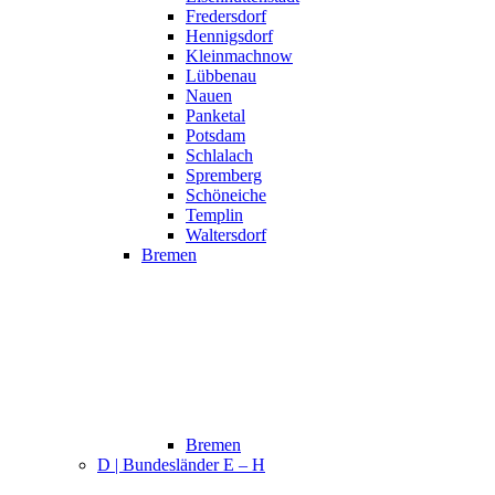
Fredersdorf
Hennigsdorf
Kleinmachnow
Lübbenau
Nauen
Panketal
Potsdam
Schlalach
Spremberg
Schöneiche
Templin
Waltersdorf
Bremen
Bremen
D | Bundesländer E – H