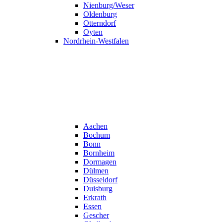
Nienburg/Weser
Oldenburg
Otterndorf
Oyten
Nordrhein-Westfalen
Aachen
Bochum
Bonn
Bornheim
Dormagen
Dülmen
Düsseldorf
Duisburg
Erkrath
Essen
Gescher