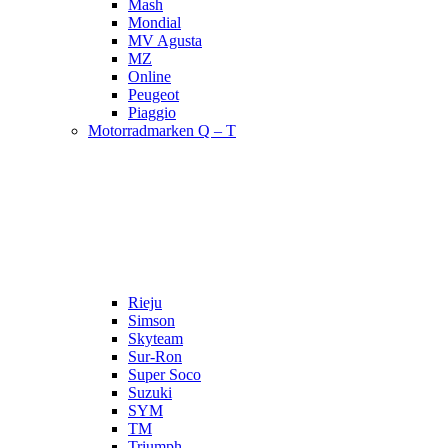
Mash
Mondial
MV Agusta
MZ
Online
Peugeot
Piaggio
Motorradmarken Q – T
Rieju
Simson
Skyteam
Sur-Ron
Super Soco
Suzuki
SYM
TM
Triumph