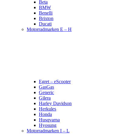
Beta
BMW
Benelli
Brixton
Ducati
Motorradmarken E – H
Egret – eScooter
GasGas
Generic
Gilera
Harley Davidson
Herkules
Honda
Husqvarna
Hyosung
Motorradmarken I – L