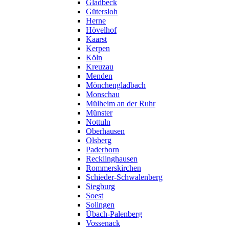
Gladbeck
Gütersloh
Herne
Hövelhof
Kaarst
Kerpen
Köln
Kreuzau
Menden
Mönchengladbach
Monschau
Mülheim an der Ruhr
Münster
Nottuln
Oberhausen
Olsberg
Paderborn
Recklinghausen
Rommerskirchen
Schieder-Schwalenberg
Siegburg
Soest
Solingen
Übach-Palenberg
Vossenack