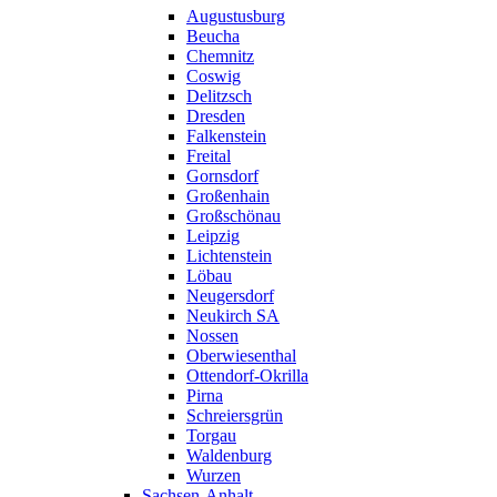
Augustusburg
Beucha
Chemnitz
Coswig
Delitzsch
Dresden
Falkenstein
Freital
Gornsdorf
Großenhain
Großschönau
Leipzig
Lichtenstein
Löbau
Neugersdorf
Neukirch SA
Nossen
Oberwiesenthal
Ottendorf-Okrilla
Pirna
Schreiersgrün
Torgau
Waldenburg
Wurzen
Sachsen-Anhalt