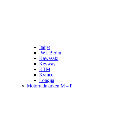
Italjet
IWL Berlin
Kawasaki
Keyway
KTM
Kymco
Longjia
Motorradmarken M – P