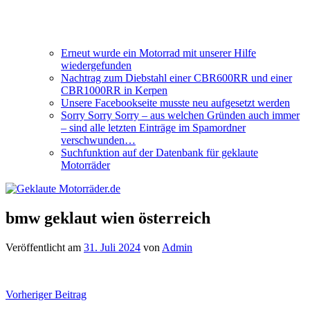
Erneut wurde ein Motorrad mit unserer Hilfe
wiedergefunden
Nachtrag zum Diebstahl einer CBR600RR und einer
CBR1000RR in Kerpen
Unsere Facebookseite musste neu aufgesetzt werden
Sorry Sorry Sorry – aus welchen Gründen auch immer
– sind alle letzten Einträge im Spamordner
verschwunden…
Suchfunktion auf der Datenbank für geklaute
Motorräder
bmw geklaut wien österreich
Veröffentlicht am
31. Juli 2024
von
Admin
Beitragsnavigation
Vorheriger Beitrag