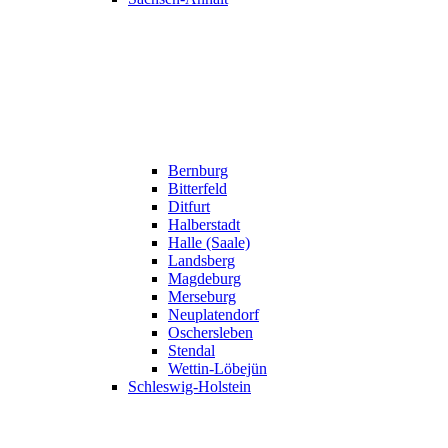
Bernburg
Bitterfeld
Ditfurt
Halberstadt
Halle (Saale)
Landsberg
Magdeburg
Merseburg
Neuplatendorf
Oschersleben
Stendal
Wettin-Löbejün
Schleswig-Holstein