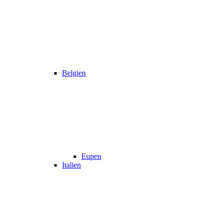
Belgien
Eupen
Italien