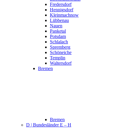
Fredersdorf
Hennigsdorf
Kleinmachnow
Lübbenau
Nauen
Panketal
Potsdam
Schlalach
Spremberg
Schöneiche
Templin
Waltersdorf
Bremen
Bremen
D | Bundesländer E – H