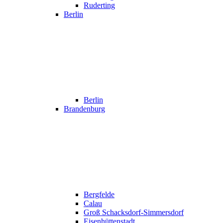
Ruderting
Berlin
Berlin
Brandenburg
Bergfelde
Calau
Groß Schacksdorf-Simmersdorf
Eisenhüttenstadt