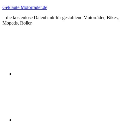
Zum
Geklaute Motorräder.de
Inhalt
– die kostenlose Datenbank für gestohlene Motorräder, Bikes,
springen
Mopeds, Roller
Facebook
Instagram
RSS