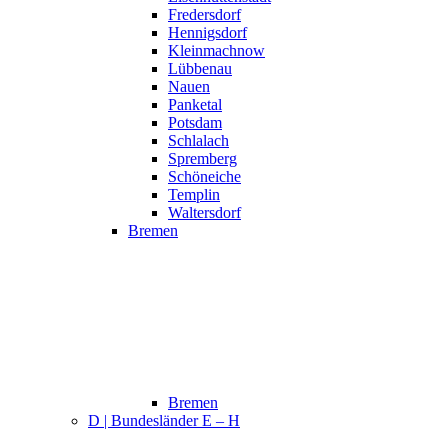
Fredersdorf
Hennigsdorf
Kleinmachnow
Lübbenau
Nauen
Panketal
Potsdam
Schlalach
Spremberg
Schöneiche
Templin
Waltersdorf
Bremen
Bremen
D | Bundesländer E – H