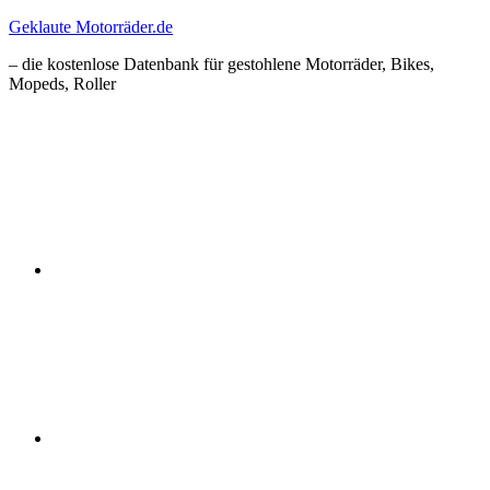
Zum
Geklaute Motorräder.de
Inhalt
– die kostenlose Datenbank für gestohlene Motorräder, Bikes,
springen
Mopeds, Roller
Facebook
Instagram
RSS