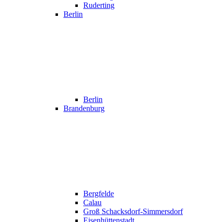
Ruderting
Berlin
Berlin
Brandenburg
Bergfelde
Calau
Groß Schacksdorf-Simmersdorf
Eisenhüttenstadt