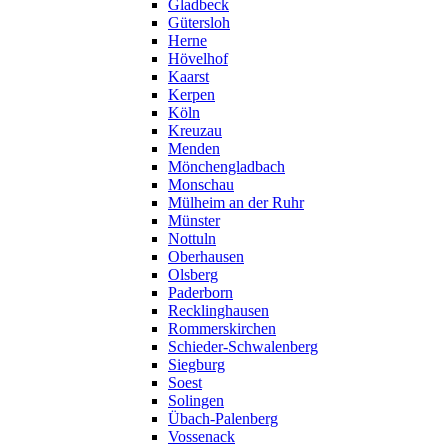
Gladbeck
Gütersloh
Herne
Hövelhof
Kaarst
Kerpen
Köln
Kreuzau
Menden
Mönchengladbach
Monschau
Mülheim an der Ruhr
Münster
Nottuln
Oberhausen
Olsberg
Paderborn
Recklinghausen
Rommerskirchen
Schieder-Schwalenberg
Siegburg
Soest
Solingen
Übach-Palenberg
Vossenack