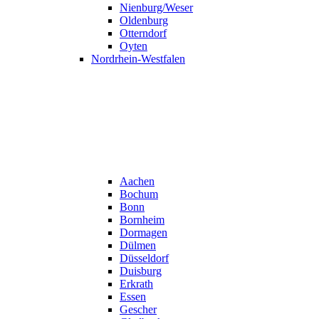
Nienburg/Weser
Oldenburg
Otterndorf
Oyten
Nordrhein-Westfalen
Aachen
Bochum
Bonn
Bornheim
Dormagen
Dülmen
Düsseldorf
Duisburg
Erkrath
Essen
Gescher