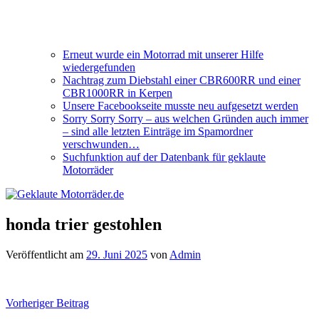
Erneut wurde ein Motorrad mit unserer Hilfe
wiedergefunden
Nachtrag zum Diebstahl einer CBR600RR und einer
CBR1000RR in Kerpen
Unsere Facebookseite musste neu aufgesetzt werden
Sorry Sorry Sorry – aus welchen Gründen auch immer
– sind alle letzten Einträge im Spamordner
verschwunden…
Suchfunktion auf der Datenbank für geklaute
Motorräder
honda trier gestohlen
Veröffentlicht am
29. Juni 2025
von
Admin
Beitragsnavigation
Vorheriger Beitrag