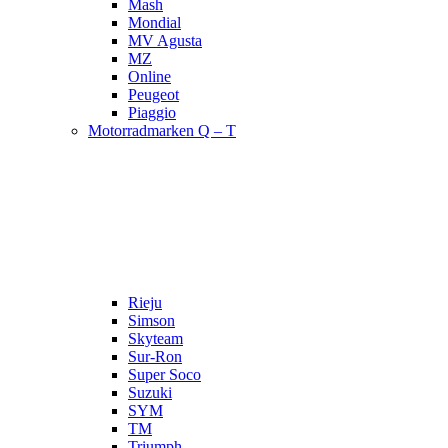
Mash
Mondial
MV Agusta
MZ
Online
Peugeot
Piaggio
Motorradmarken Q – T
Rieju
Simson
Skyteam
Sur-Ron
Super Soco
Suzuki
SYM
TM
Triumph