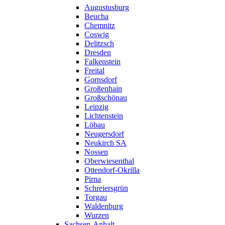
Augustusburg
Beucha
Chemnitz
Coswig
Delitzsch
Dresden
Falkenstein
Freital
Gornsdorf
Großenhain
Großschönau
Leipzig
Lichtenstein
Löbau
Neugersdorf
Neukirch SA
Nossen
Oberwiesenthal
Ottendorf-Okrilla
Pirna
Schreiersgrün
Torgau
Waldenburg
Wurzen
Sachsen-Anhalt