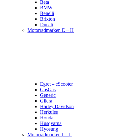
Beta
BMW
Benelli
Brixton
Ducati
Motorradmarken E – H
Egret – eScooter
GasGas
Generic
Gilera
Harley Davidson
Herkules
Honda
Husqvarna
Hyosung
Motorradmarken I – L