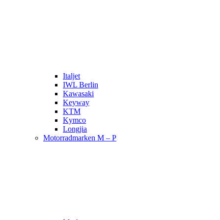
Italjet
IWL Berlin
Kawasaki
Keyway
KTM
Kymco
Longjia
Motorradmarken M – P