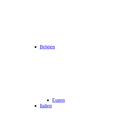
Belgien
Eupen
Italien