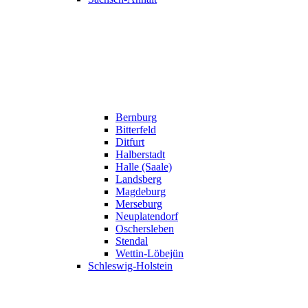
Bernburg
Bitterfeld
Ditfurt
Halberstadt
Halle (Saale)
Landsberg
Magdeburg
Merseburg
Neuplatendorf
Oschersleben
Stendal
Wettin-Löbejün
Schleswig-Holstein