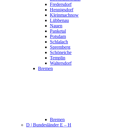
Fredersdorf
Hennigsdorf
Kleinmachnow
Lübbenau
Nauen
Panketal
Potsdam
Schlalach
Spremberg
Schöneiche
Templin
Waltersdorf
Bremen
Bremen
D | Bundesländer E – H