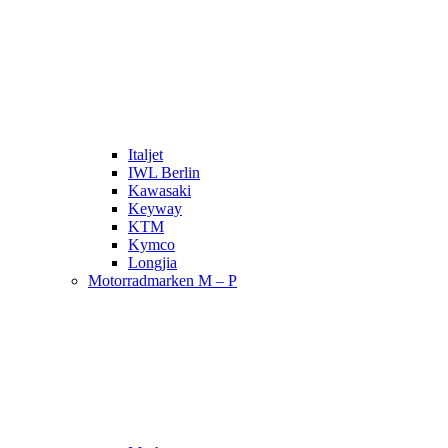
Italjet
IWL Berlin
Kawasaki
Keyway
KTM
Kymco
Longjia
Motorradmarken M – P