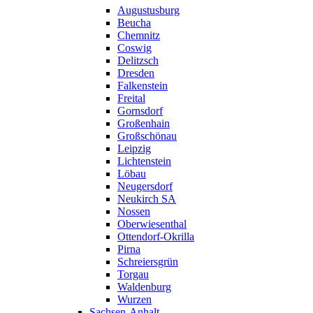
Augustusburg
Beucha
Chemnitz
Coswig
Delitzsch
Dresden
Falkenstein
Freital
Gornsdorf
Großenhain
Großschönau
Leipzig
Lichtenstein
Löbau
Neugersdorf
Neukirch SA
Nossen
Oberwiesenthal
Ottendorf-Okrilla
Pirna
Schreiersgrün
Torgau
Waldenburg
Wurzen
Sachsen-Anhalt