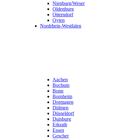
Nienburg/Weser
Oldenburg
Otterndorf
Oyten
Nordrhein-Westfalen
Aachen
Bochum
Bonn
Bornheim
Dormagen
Dülmen
Düsseldorf
Duisburg
Erkrath
Essen
Gescher