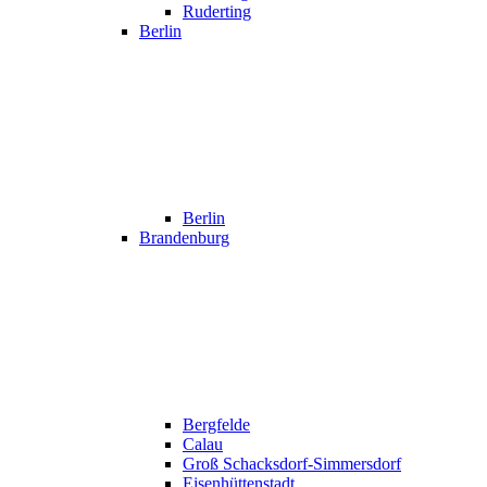
Ruderting
Berlin
Berlin
Brandenburg
Bergfelde
Calau
Groß Schacksdorf-Simmersdorf
Eisenhüttenstadt