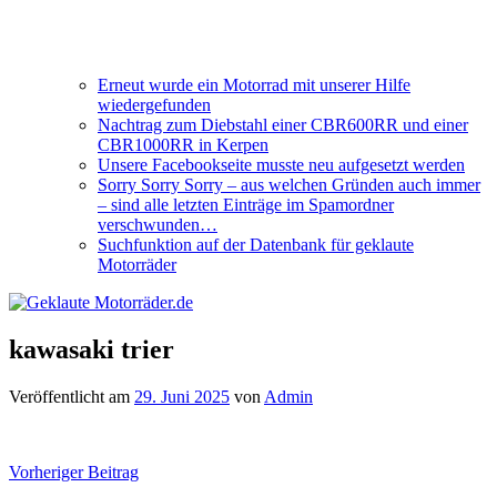
Erneut wurde ein Motorrad mit unserer Hilfe
wiedergefunden
Nachtrag zum Diebstahl einer CBR600RR und einer
CBR1000RR in Kerpen
Unsere Facebookseite musste neu aufgesetzt werden
Sorry Sorry Sorry – aus welchen Gründen auch immer
– sind alle letzten Einträge im Spamordner
verschwunden…
Suchfunktion auf der Datenbank für geklaute
Motorräder
kawasaki trier
Veröffentlicht am
29. Juni 2025
von
Admin
Beitragsnavigation
Vorheriger Beitrag