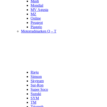
Mash
Mondial
MV Agusta
MZ
Online
Peugeot
Piaggio
Motorradmarken Q – T
Rieju
Simson
Skyteam
Sur-Ron
Super Soco
Suzuki
SYM
TM
Triumph