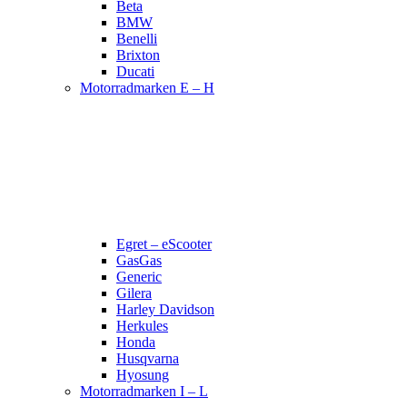
Beta
BMW
Benelli
Brixton
Ducati
Motorradmarken E – H
Egret – eScooter
GasGas
Generic
Gilera
Harley Davidson
Herkules
Honda
Husqvarna
Hyosung
Motorradmarken I – L