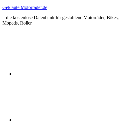
Zum
Geklaute Motorräder.de
Inhalt
– die kostenlose Datenbank für gestohlene Motorräder, Bikes,
springen
Mopeds, Roller
Facebook
Instagram
RSS