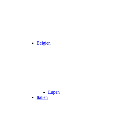
Belgien
Eupen
Italien