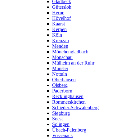
Gladbeck
Gütersloh
Herne
Hövelhof
Kaarst
Kerpen
Köln
Kreuzau
Menden
Mönchengladbach
Monschau
Mülheim an der Ruhr
Münster
Nottuln
Oberhausen
Olsberg
Paderborn
Recklinghausen
Rommerskirchen
Schieder-Schwalenberg
Siegburg
Soest
Solingen
Übach-Palenberg
Vossenack