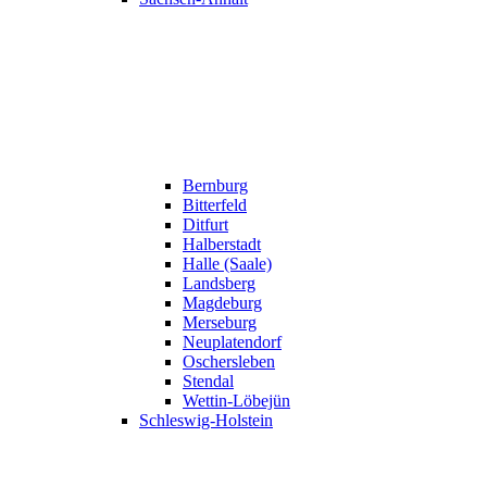
Bernburg
Bitterfeld
Ditfurt
Halberstadt
Halle (Saale)
Landsberg
Magdeburg
Merseburg
Neuplatendorf
Oschersleben
Stendal
Wettin-Löbejün
Schleswig-Holstein