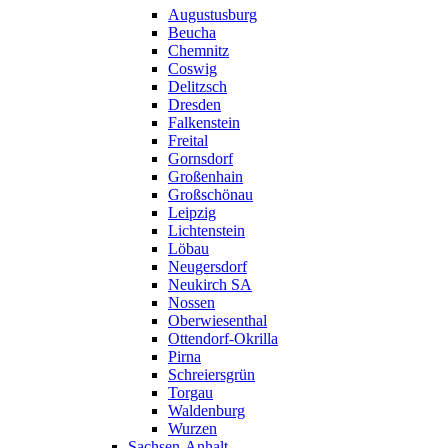
Augustusburg
Beucha
Chemnitz
Coswig
Delitzsch
Dresden
Falkenstein
Freital
Gornsdorf
Großenhain
Großschönau
Leipzig
Lichtenstein
Löbau
Neugersdorf
Neukirch SA
Nossen
Oberwiesenthal
Ottendorf-Okrilla
Pirna
Schreiersgrün
Torgau
Waldenburg
Wurzen
Sachsen-Anhalt