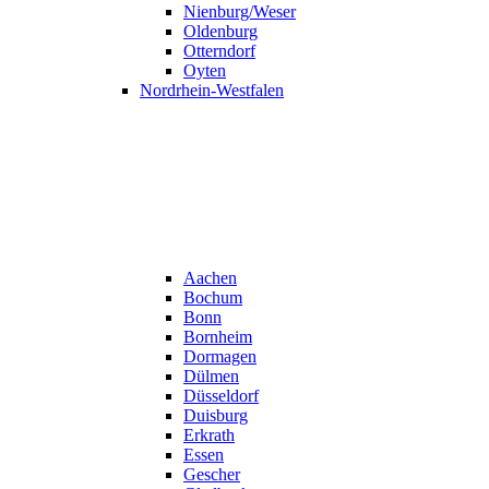
Nienburg/Weser
Oldenburg
Otterndorf
Oyten
Nordrhein-Westfalen
Aachen
Bochum
Bonn
Bornheim
Dormagen
Dülmen
Düsseldorf
Duisburg
Erkrath
Essen
Gescher