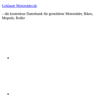
Zum
Geklaute Motorräder.de
Inhalt
– die kostenlose Datenbank für gestohlene Motorräder, Bikes,
springen
Mopeds, Roller
Facebook
Instagram
RSS