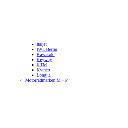
Italjet
IWL Berlin
Kawasaki
Keyway
KTM
Kymco
Longjia
Motorradmarken M – P