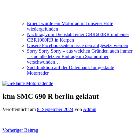
Erneut wurde ein Motorrad mit unserer Hilfe
wiedergefunden
Nachtrag zum Diebstahl einer CBR600RR und einer
CBR1000RR in Kerpen
Unsere Facebookseite musste neu aufgesetzt werden
Sorry Sorry Sorry – aus welchen Gründen auch immer
– sind alle letzten Einträge im Spamordner
verschwunden…
Suchfunktion auf der Datenbank für geklaute
Motorräder
ktm SMC 690 R berlin geklaut
Veröffentlicht am
8. September 2024
von
Admin
Beitragsnavigation
Vorheriger Beitrag