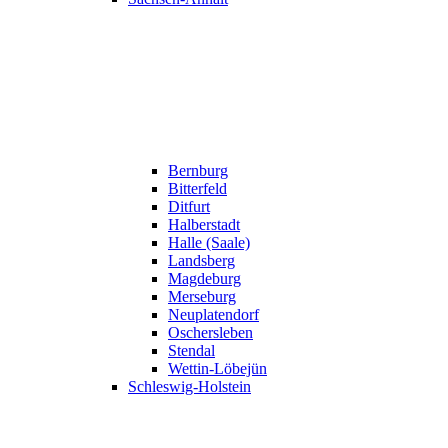
Bernburg
Bitterfeld
Ditfurt
Halberstadt
Halle (Saale)
Landsberg
Magdeburg
Merseburg
Neuplatendorf
Oschersleben
Stendal
Wettin-Löbejün
Schleswig-Holstein