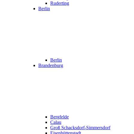
Ruderting
Berlin
Berlin
Brandenburg
Bergfelde
Calau
Groß Schacksdorf-Simmersdorf
Eisenhüttenstadt