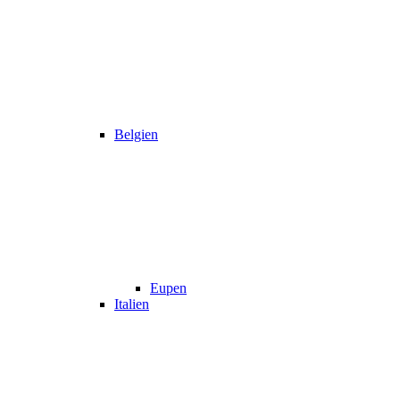
Belgien
Eupen
Italien