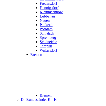
Fredersdorf
Hennigsdorf
Kleinmachnow
Lübbenau
Nauen
Panketal
Potsdam
Schlalach
Spremberg
Schöneiche
Templin
Waltersdorf
Bremen
Bremen
D | Bundesländer E – H