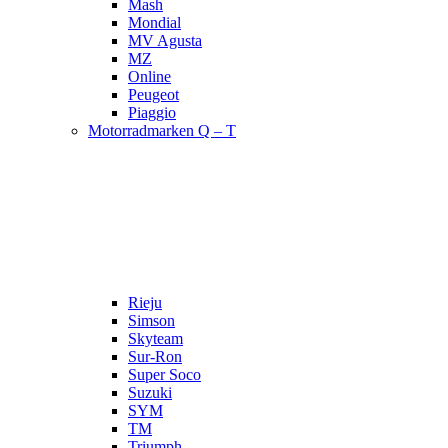
Mash
Mondial
MV Agusta
MZ
Online
Peugeot
Piaggio
Motorradmarken Q – T
Rieju
Simson
Skyteam
Sur-Ron
Super Soco
Suzuki
SYM
TM
Triumph