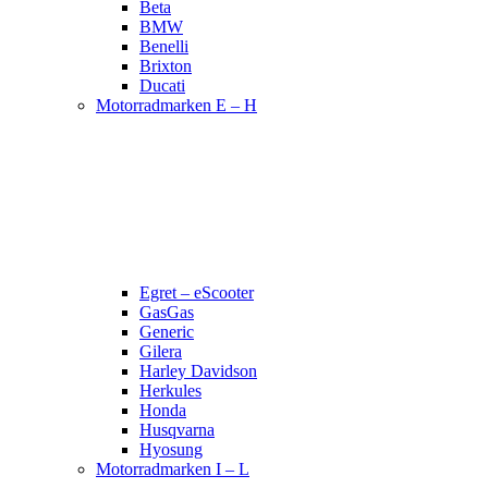
Beta
BMW
Benelli
Brixton
Ducati
Motorradmarken E – H
Egret – eScooter
GasGas
Generic
Gilera
Harley Davidson
Herkules
Honda
Husqvarna
Hyosung
Motorradmarken I – L