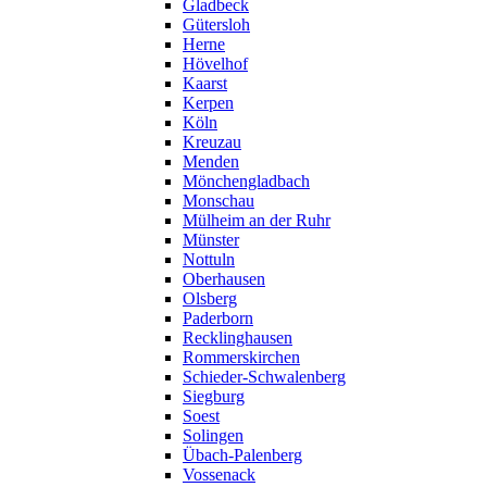
Gladbeck
Gütersloh
Herne
Hövelhof
Kaarst
Kerpen
Köln
Kreuzau
Menden
Mönchengladbach
Monschau
Mülheim an der Ruhr
Münster
Nottuln
Oberhausen
Olsberg
Paderborn
Recklinghausen
Rommerskirchen
Schieder-Schwalenberg
Siegburg
Soest
Solingen
Übach-Palenberg
Vossenack