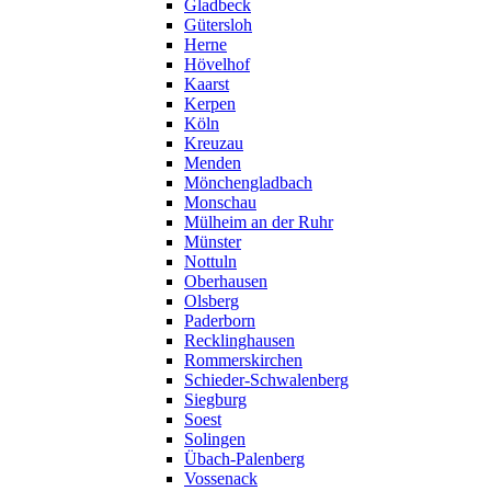
Gladbeck
Gütersloh
Herne
Hövelhof
Kaarst
Kerpen
Köln
Kreuzau
Menden
Mönchengladbach
Monschau
Mülheim an der Ruhr
Münster
Nottuln
Oberhausen
Olsberg
Paderborn
Recklinghausen
Rommerskirchen
Schieder-Schwalenberg
Siegburg
Soest
Solingen
Übach-Palenberg
Vossenack