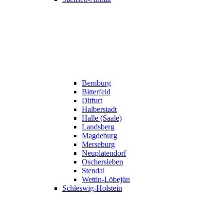
Bernburg
Bitterfeld
Ditfurt
Halberstadt
Halle (Saale)
Landsberg
Magdeburg
Merseburg
Neuplatendorf
Oschersleben
Stendal
Wettin-Löbejün
Schleswig-Holstein