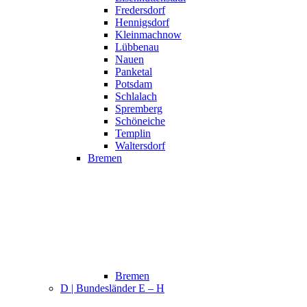
Fredersdorf
Hennigsdorf
Kleinmachnow
Lübbenau
Nauen
Panketal
Potsdam
Schlalach
Spremberg
Schöneiche
Templin
Waltersdorf
Bremen
Bremen
D | Bundesländer E – H