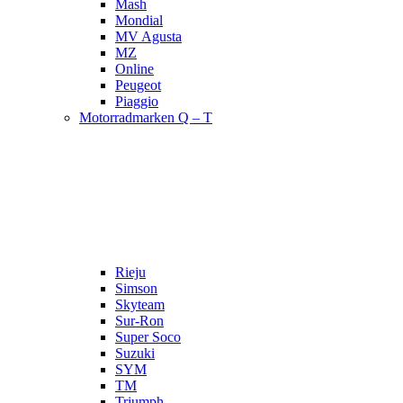
Mash
Mondial
MV Agusta
MZ
Online
Peugeot
Piaggio
Motorradmarken Q – T
Rieju
Simson
Skyteam
Sur-Ron
Super Soco
Suzuki
SYM
TM
Triumph