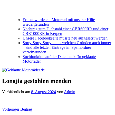
Erneut wurde ein Motorrad mit unserer Hilfe
wiedergefunden
Nachtrag zum Diebstahl einer CBR600RR und einer
CBR1000RR in Kerpen
Unsere Facebookseite musste neu aufgesetzt werden
Sorry Sorry Sorry – aus welchen Gründen auch immer
– sind alle letzten Einträge im Spamordner
verschwunden…
Suchfunktion auf der Datenbank für geklaute
Motorräder
Longjia gestohlen menden
Veröffentlicht am
8. August 2024
von
Admin
Beitragsnavigation
Vorheriger Beitrag