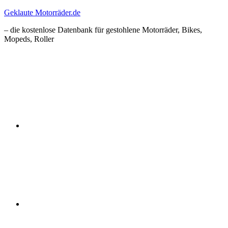
Zum
Geklaute Motorräder.de
Inhalt
– die kostenlose Datenbank für gestohlene Motorräder, Bikes,
springen
Mopeds, Roller
Facebook
Instagram
RSS