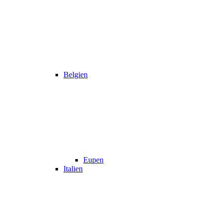
Belgien
Eupen
Italien