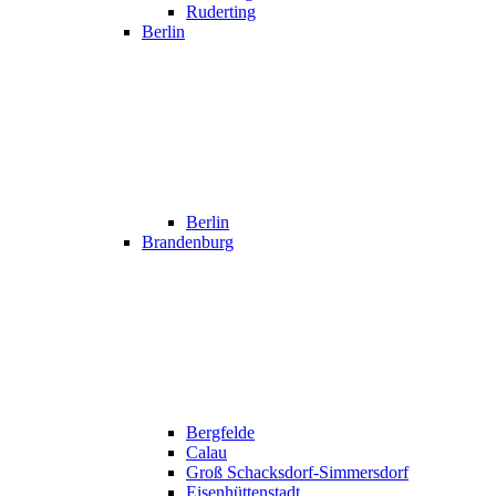
Ruderting
Berlin
Berlin
Brandenburg
Bergfelde
Calau
Groß Schacksdorf-Simmersdorf
Eisenhüttenstadt