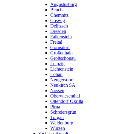
Augustusburg
Beucha
Chemnitz
Coswig
Delitzsch
Dresden
Falkenstein
Freital
Gornsdorf
Großenhain
Großschönau
Leipzig
Lichtenstein
Löbau
Neugersdorf
Neukirch SA
Nossen
Oberwiesenthal
Ottendorf-Okrilla
Pirna
Schreiersgrün
Torgau
Waldenburg
Wurzen
Sachsen-Anhalt