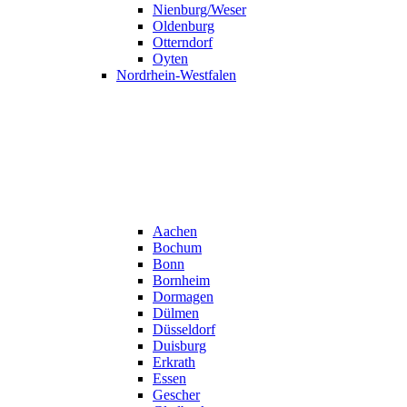
Nienburg/Weser
Oldenburg
Otterndorf
Oyten
Nordrhein-Westfalen
Aachen
Bochum
Bonn
Bornheim
Dormagen
Dülmen
Düsseldorf
Duisburg
Erkrath
Essen
Gescher