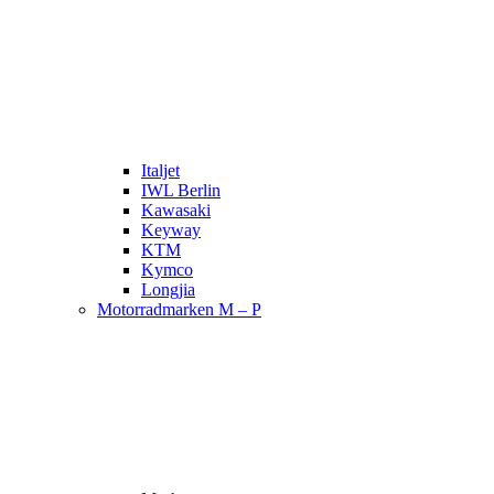
Italjet
IWL Berlin
Kawasaki
Keyway
KTM
Kymco
Longjia
Motorradmarken M – P