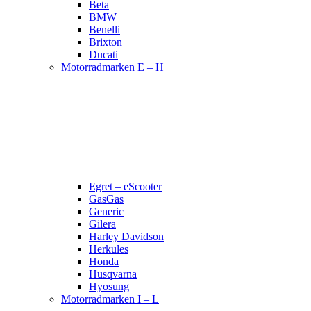
Beta
BMW
Benelli
Brixton
Ducati
Motorradmarken E – H
Egret – eScooter
GasGas
Generic
Gilera
Harley Davidson
Herkules
Honda
Husqvarna
Hyosung
Motorradmarken I – L