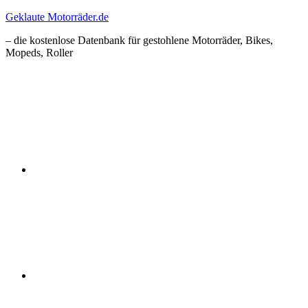
Zum
Geklaute Motorräder.de
Inhalt
– die kostenlose Datenbank für gestohlene Motorräder, Bikes,
springen
Mopeds, Roller
Facebook
Instagram
RSS