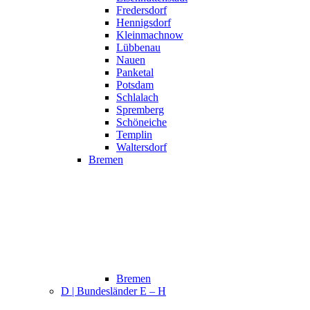
Fredersdorf
Hennigsdorf
Kleinmachnow
Lübbenau
Nauen
Panketal
Potsdam
Schlalach
Spremberg
Schöneiche
Templin
Waltersdorf
Bremen
Bremen
D | Bundesländer E – H