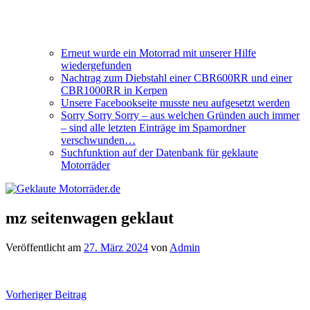
Erneut wurde ein Motorrad mit unserer Hilfe
wiedergefunden
Nachtrag zum Diebstahl einer CBR600RR und einer
CBR1000RR in Kerpen
Unsere Facebookseite musste neu aufgesetzt werden
Sorry Sorry Sorry – aus welchen Gründen auch immer
– sind alle letzten Einträge im Spamordner
verschwunden…
Suchfunktion auf der Datenbank für geklaute
Motorräder
mz seitenwagen geklaut
Veröffentlicht am
27. März 2024
von
Admin
Beitragsnavigation
Vorheriger Beitrag