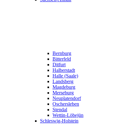
Bernburg
Bitterfeld
Ditfurt
Halberstadt
Halle (Saale)
Landsberg
Magdeburg
Merseburg
Neuplatendorf
Oschersleben
Stendal
Wettin-Löbejün
Schleswig-Holstein