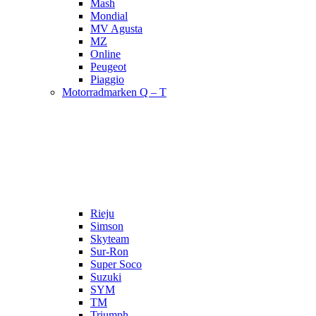
Mash
Mondial
MV Agusta
MZ
Online
Peugeot
Piaggio
Motorradmarken Q – T
Rieju
Simson
Skyteam
Sur-Ron
Super Soco
Suzuki
SYM
TM
Triumph