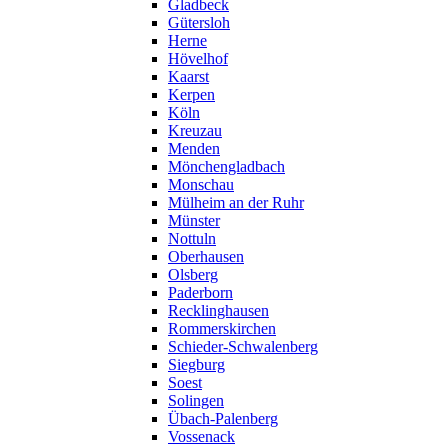
Gladbeck
Gütersloh
Herne
Hövelhof
Kaarst
Kerpen
Köln
Kreuzau
Menden
Mönchengladbach
Monschau
Mülheim an der Ruhr
Münster
Nottuln
Oberhausen
Olsberg
Paderborn
Recklinghausen
Rommerskirchen
Schieder-Schwalenberg
Siegburg
Soest
Solingen
Übach-Palenberg
Vossenack