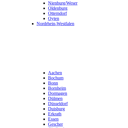
Nienburg/Weser
Oldenburg
Otterndorf
Oyten
Nordrhein-Westfalen
Aachen
Bochum
Bonn
Bornheim
Dormagen
Dülmen
Düsseldorf
Duisburg
Erkrath
Essen
Gescher