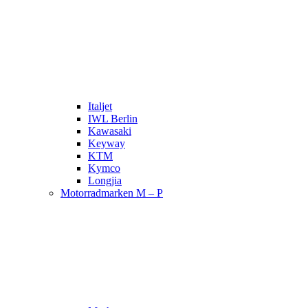
Italjet
IWL Berlin
Kawasaki
Keyway
KTM
Kymco
Longjia
Motorradmarken M – P