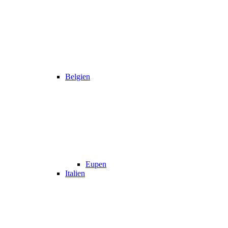
Belgien
Eupen
Italien