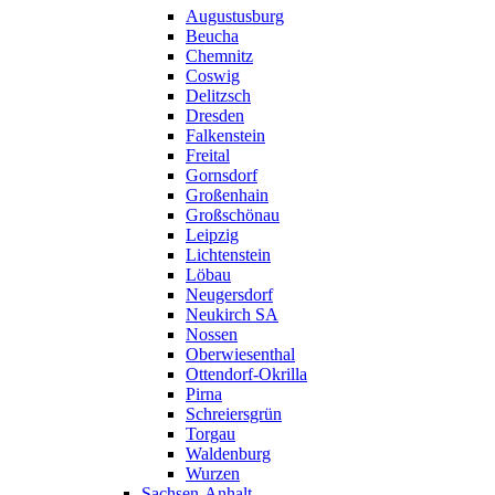
Augustusburg
Beucha
Chemnitz
Coswig
Delitzsch
Dresden
Falkenstein
Freital
Gornsdorf
Großenhain
Großschönau
Leipzig
Lichtenstein
Löbau
Neugersdorf
Neukirch SA
Nossen
Oberwiesenthal
Ottendorf-Okrilla
Pirna
Schreiersgrün
Torgau
Waldenburg
Wurzen
Sachsen-Anhalt