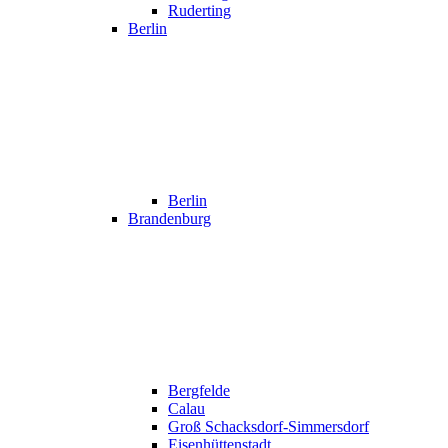
Ruderting
Berlin
Berlin
Brandenburg
Bergfelde
Calau
Groß Schacksdorf-Simmersdorf
Eisenhüttenstadt