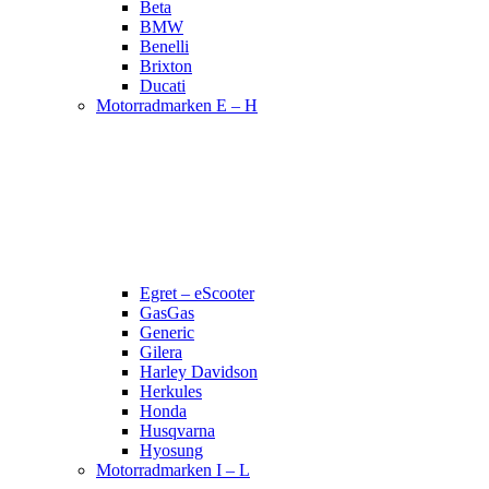
Beta
BMW
Benelli
Brixton
Ducati
Motorradmarken E – H
Egret – eScooter
GasGas
Generic
Gilera
Harley Davidson
Herkules
Honda
Husqvarna
Hyosung
Motorradmarken I – L