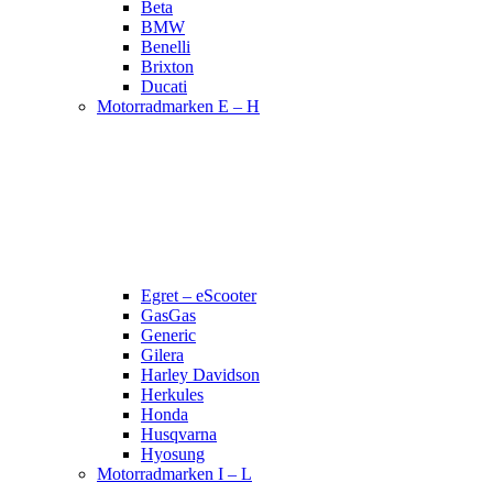
Beta
BMW
Benelli
Brixton
Ducati
Motorradmarken E – H
Egret – eScooter
GasGas
Generic
Gilera
Harley Davidson
Herkules
Honda
Husqvarna
Hyosung
Motorradmarken I – L