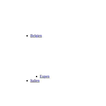
Belgien
Eupen
Italien