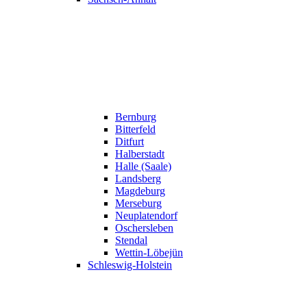
Bernburg
Bitterfeld
Ditfurt
Halberstadt
Halle (Saale)
Landsberg
Magdeburg
Merseburg
Neuplatendorf
Oschersleben
Stendal
Wettin-Löbejün
Schleswig-Holstein