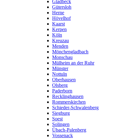
Gladbeck
Gütersloh
Herne
Hövelhof
Kaarst
Kerpen
Köln
Kreuzau
Menden
Mönchengladbach
Monschau
Mülheim an der Ruhr
Münster
Nottuln
Oberhausen
Olsberg
Paderborn
Recklinghausen
Rommerskirchen
Schieder-Schwalenberg
Siegburg
Soest
Solingen
Übach-Palenberg
Vossenack