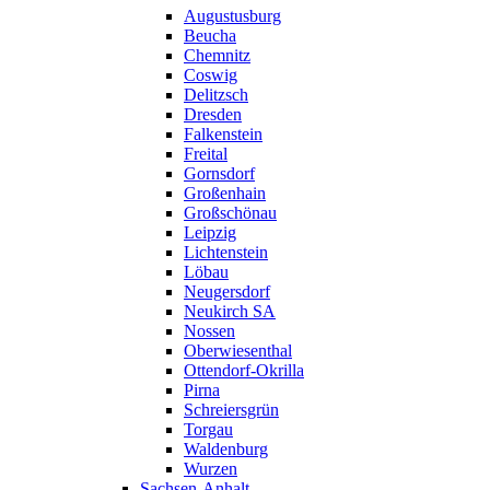
Augustusburg
Beucha
Chemnitz
Coswig
Delitzsch
Dresden
Falkenstein
Freital
Gornsdorf
Großenhain
Großschönau
Leipzig
Lichtenstein
Löbau
Neugersdorf
Neukirch SA
Nossen
Oberwiesenthal
Ottendorf-Okrilla
Pirna
Schreiersgrün
Torgau
Waldenburg
Wurzen
Sachsen-Anhalt