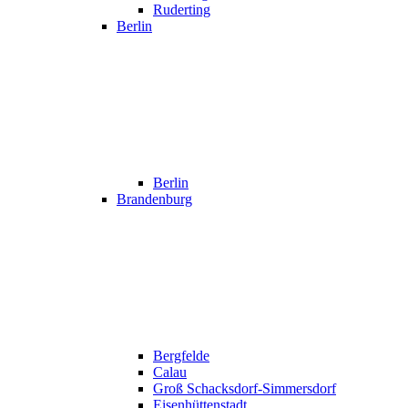
Ruderting
Berlin
Berlin
Brandenburg
Bergfelde
Calau
Groß Schacksdorf-Simmersdorf
Eisenhüttenstadt