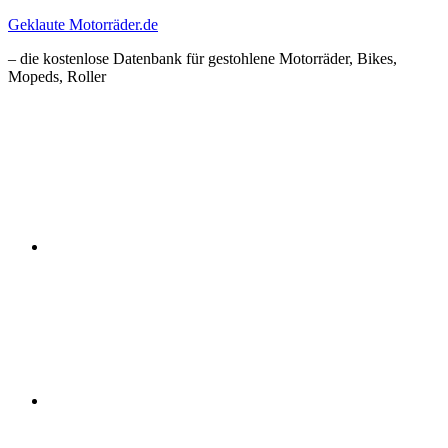
Zum
Geklaute Motorräder.de
Inhalt
– die kostenlose Datenbank für gestohlene Motorräder, Bikes,
springen
Mopeds, Roller
Facebook
Instagram
RSS