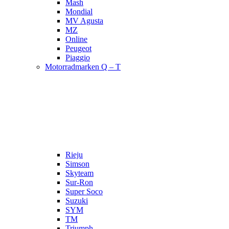
Mash
Mondial
MV Agusta
MZ
Online
Peugeot
Piaggio
Motorradmarken Q – T
Rieju
Simson
Skyteam
Sur-Ron
Super Soco
Suzuki
SYM
TM
Triumph