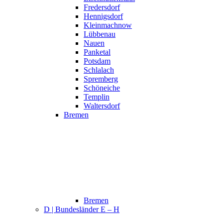
Fredersdorf
Hennigsdorf
Kleinmachnow
Lübbenau
Nauen
Panketal
Potsdam
Schlalach
Spremberg
Schöneiche
Templin
Waltersdorf
Bremen
Bremen
D | Bundesländer E – H