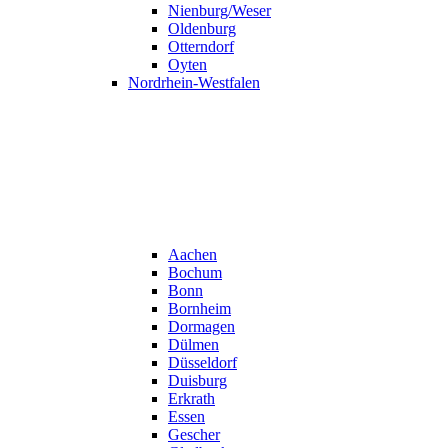
Nienburg/Weser
Oldenburg
Otterndorf
Oyten
Nordrhein-Westfalen
Aachen
Bochum
Bonn
Bornheim
Dormagen
Dülmen
Düsseldorf
Duisburg
Erkrath
Essen
Gescher