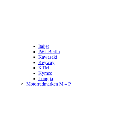
Italjet
IWL Berlin
Kawasaki
Keyway
KTM
Kymco
Longjia
Motorradmarken M – P