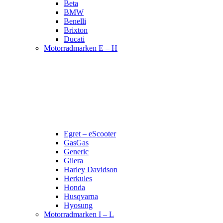
Beta
BMW
Benelli
Brixton
Ducati
Motorradmarken E – H
Egret – eScooter
GasGas
Generic
Gilera
Harley Davidson
Herkules
Honda
Husqvarna
Hyosung
Motorradmarken I – L