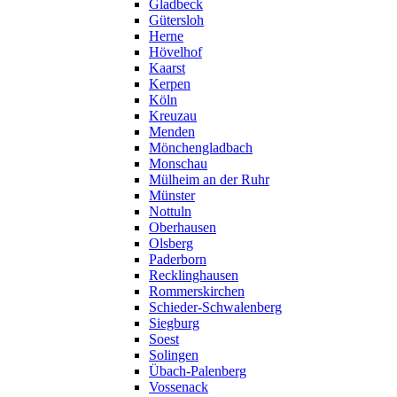
Gladbeck
Gütersloh
Herne
Hövelhof
Kaarst
Kerpen
Köln
Kreuzau
Menden
Mönchengladbach
Monschau
Mülheim an der Ruhr
Münster
Nottuln
Oberhausen
Olsberg
Paderborn
Recklinghausen
Rommerskirchen
Schieder-Schwalenberg
Siegburg
Soest
Solingen
Übach-Palenberg
Vossenack