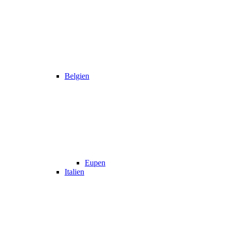
Belgien
Eupen
Italien