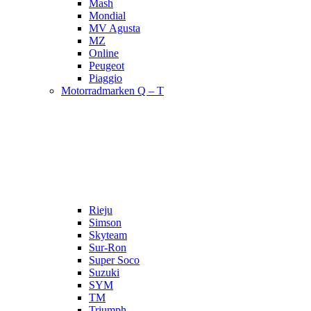
Mash
Mondial
MV Agusta
MZ
Online
Peugeot
Piaggio
Motorradmarken Q – T
Rieju
Simson
Skyteam
Sur-Ron
Super Soco
Suzuki
SYM
TM
Triumph