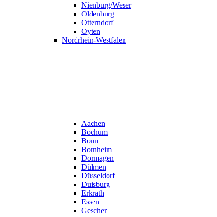
Nienburg/Weser
Oldenburg
Otterndorf
Oyten
Nordrhein-Westfalen
Aachen
Bochum
Bonn
Bornheim
Dormagen
Dülmen
Düsseldorf
Duisburg
Erkrath
Essen
Gescher