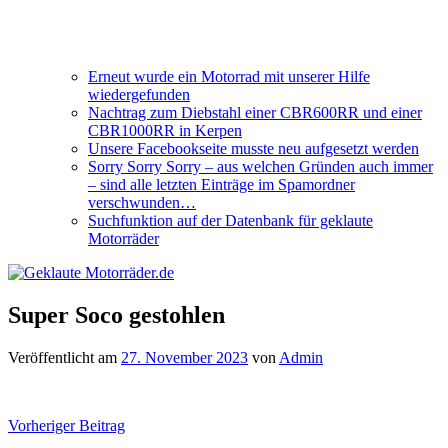
Erneut wurde ein Motorrad mit unserer Hilfe
wiedergefunden
Nachtrag zum Diebstahl einer CBR600RR und einer
CBR1000RR in Kerpen
Unsere Facebookseite musste neu aufgesetzt werden
Sorry Sorry Sorry – aus welchen Gründen auch immer
– sind alle letzten Einträge im Spamordner
verschwunden…
Suchfunktion auf der Datenbank für geklaute
Motorräder
Super Soco gestohlen
Veröffentlicht am
27. November 2023
von
Admin
Beitragsnavigation
Vorheriger Beitrag