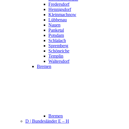
Fredersdorf
Hennigsdorf
Kleinmachnow
Lübbenau
Nauen
Panketal
Potsdam
Schlalach
Spremberg
Schöneiche
Templin
Waltersdorf
Bremen
Bremen
D | Bundesländer E – H