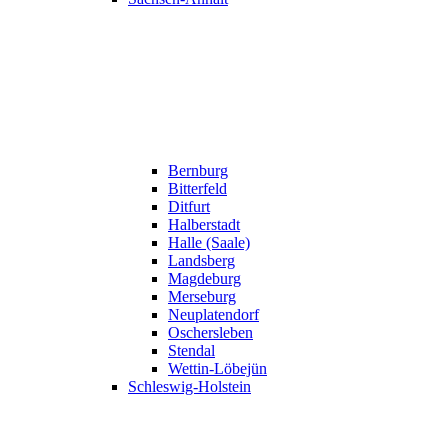
Bernburg
Bitterfeld
Ditfurt
Halberstadt
Halle (Saale)
Landsberg
Magdeburg
Merseburg
Neuplatendorf
Oschersleben
Stendal
Wettin-Löbejün
Schleswig-Holstein