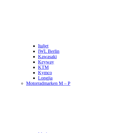
Italjet
IWL Berlin
Kawasaki
Keyway
KTM
Kymco
Longjia
Motorradmarken M – P