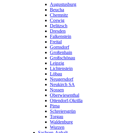
Augustusburg
Beucha
Chemnitz
Coswig
Delitzsch
Dresden
Falkenstein
Freital
Gornsdorf
Großenhain
Großschönau
Leipzig
Lichtenstein
Löbau
Neugersdorf
Neukirch SA
Nossen
Oberwiesenthal
Ottendorf-Okrilla
Pirna
Schreiersgrün
Torgau
Waldenburg
Wurzen
Sachsen-Anhalt