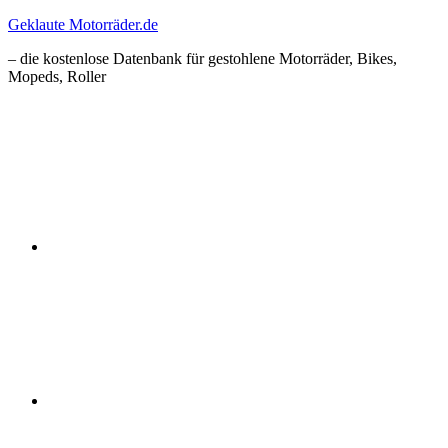
Zum
Geklaute Motorräder.de
Inhalt
– die kostenlose Datenbank für gestohlene Motorräder, Bikes,
springen
Mopeds, Roller
Facebook
Instagram
RSS