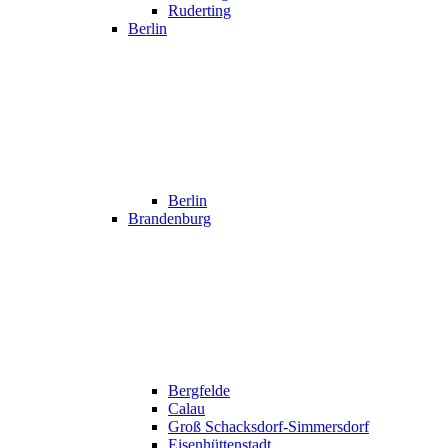
Ruderting
Berlin
Berlin
Brandenburg
Bergfelde
Calau
Groß Schacksdorf-Simmersdorf
Eisenhüttenstadt