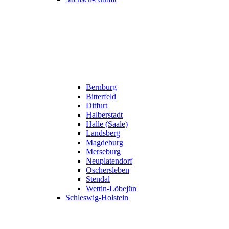
Bernburg
Bitterfeld
Ditfurt
Halberstadt
Halle (Saale)
Landsberg
Magdeburg
Merseburg
Neuplatendorf
Oschersleben
Stendal
Wettin-Löbejün
Schleswig-Holstein