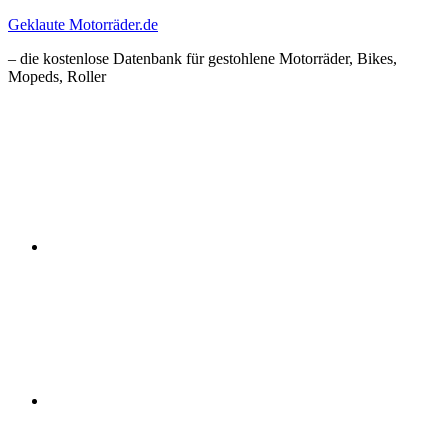
Zum
Geklaute Motorräder.de
Inhalt
– die kostenlose Datenbank für gestohlene Motorräder, Bikes,
springen
Mopeds, Roller
Facebook
Instagram
RSS