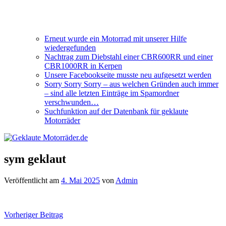
Erneut wurde ein Motorrad mit unserer Hilfe
wiedergefunden
Nachtrag zum Diebstahl einer CBR600RR und einer
CBR1000RR in Kerpen
Unsere Facebookseite musste neu aufgesetzt werden
Sorry Sorry Sorry – aus welchen Gründen auch immer
– sind alle letzten Einträge im Spamordner
verschwunden…
Suchfunktion auf der Datenbank für geklaute
Motorräder
sym geklaut
Veröffentlicht am
4. Mai 2025
von
Admin
Beitragsnavigation
Vorheriger Beitrag