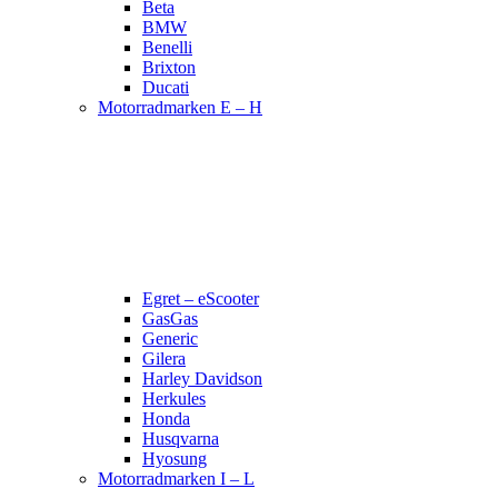
Beta
BMW
Benelli
Brixton
Ducati
Motorradmarken E – H
Egret – eScooter
GasGas
Generic
Gilera
Harley Davidson
Herkules
Honda
Husqvarna
Hyosung
Motorradmarken I – L