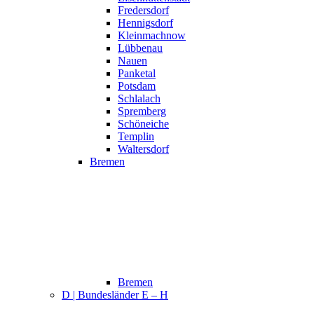
Fredersdorf
Hennigsdorf
Kleinmachnow
Lübbenau
Nauen
Panketal
Potsdam
Schlalach
Spremberg
Schöneiche
Templin
Waltersdorf
Bremen
Bremen
D | Bundesländer E – H