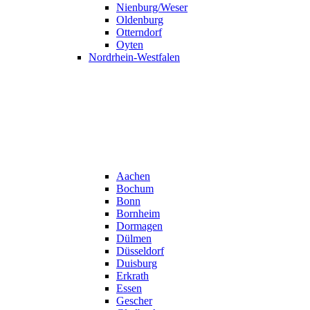
Nienburg/Weser
Oldenburg
Otterndorf
Oyten
Nordrhein-Westfalen
Aachen
Bochum
Bonn
Bornheim
Dormagen
Dülmen
Düsseldorf
Duisburg
Erkrath
Essen
Gescher