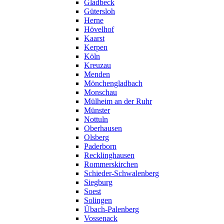
Gladbeck
Gütersloh
Herne
Hövelhof
Kaarst
Kerpen
Köln
Kreuzau
Menden
Mönchengladbach
Monschau
Mülheim an der Ruhr
Münster
Nottuln
Oberhausen
Olsberg
Paderborn
Recklinghausen
Rommerskirchen
Schieder-Schwalenberg
Siegburg
Soest
Solingen
Übach-Palenberg
Vossenack