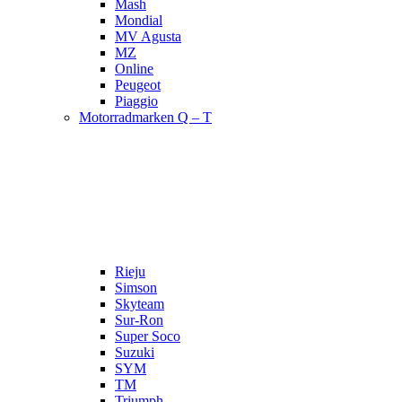
Mash
Mondial
MV Agusta
MZ
Online
Peugeot
Piaggio
Motorradmarken Q – T
Rieju
Simson
Skyteam
Sur-Ron
Super Soco
Suzuki
SYM
TM
Triumph