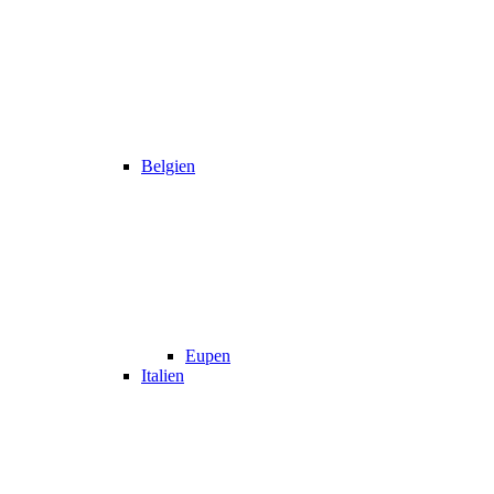
Belgien
Eupen
Italien