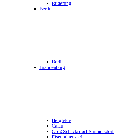
Ruderting
Berlin
Berlin
Brandenburg
Bergfelde
Calau
Groß Schacksdorf-Simmersdorf
Eisenhüttenstadt