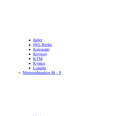
Italjet
IWL Berlin
Kawasaki
Keyway
KTM
Kymco
Longjia
Motorradmarken M – P