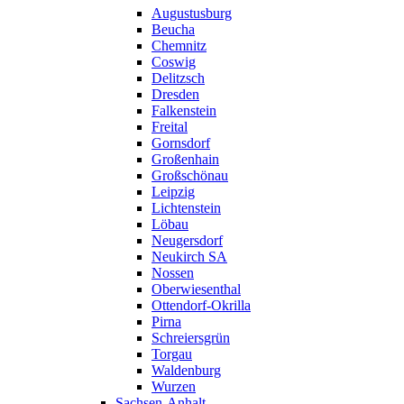
Augustusburg
Beucha
Chemnitz
Coswig
Delitzsch
Dresden
Falkenstein
Freital
Gornsdorf
Großenhain
Großschönau
Leipzig
Lichtenstein
Löbau
Neugersdorf
Neukirch SA
Nossen
Oberwiesenthal
Ottendorf-Okrilla
Pirna
Schreiersgrün
Torgau
Waldenburg
Wurzen
Sachsen-Anhalt