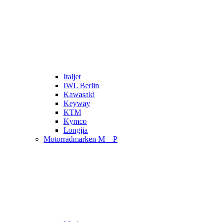
Italjet
IWL Berlin
Kawasaki
Keyway
KTM
Kymco
Longjia
Motorradmarken M – P