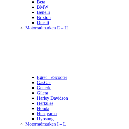
Beta
BMW
Benelli
Brixton
Ducati
Motorradmarken E – H
Egret – eScooter
GasGas
Generic
Gilera
Harley Davidson
Herkules
Honda
Husqvarna
Hyosung
Motorradmarken I – L