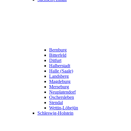
Bernburg
Bitterfeld
Ditfurt
Halberstadt
Halle (Saale)
Landsberg
Magdeburg
Merseburg
Neuplatendorf
Oschersleben
Stendal
Wettin-Löbejün
Schleswig-Holstein