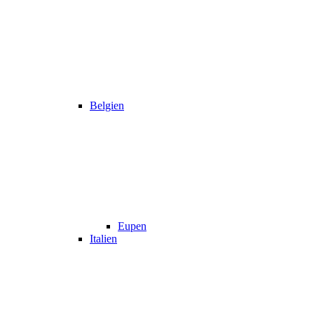
Belgien
Eupen
Italien