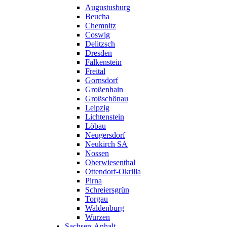
Augustusburg
Beucha
Chemnitz
Coswig
Delitzsch
Dresden
Falkenstein
Freital
Gornsdorf
Großenhain
Großschönau
Leipzig
Lichtenstein
Löbau
Neugersdorf
Neukirch SA
Nossen
Oberwiesenthal
Ottendorf-Okrilla
Pirna
Schreiersgrün
Torgau
Waldenburg
Wurzen
Sachsen-Anhalt