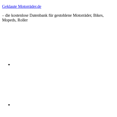
Zum
Geklaute Motorräder.de
Inhalt
– die kostenlose Datenbank für gestohlene Motorräder, Bikes,
springen
Mopeds, Roller
Facebook
Instagram
RSS