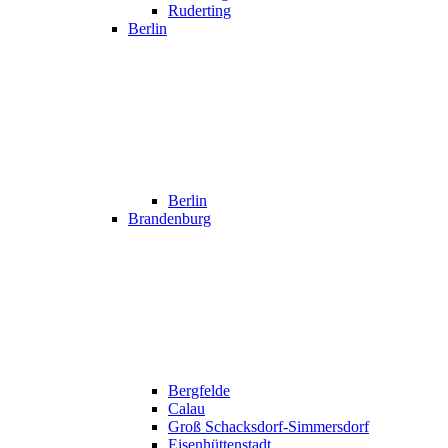
Ruderting
Berlin
Berlin
Brandenburg
Bergfelde
Calau
Groß Schacksdorf-Simmersdorf
Eisenhüttenstadt