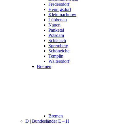
Fredersdorf
Hennigsdorf
Kleinmachnow
Lübbenau
Nauen
Panketal
Potsdam
Schlalach
Spremberg
Schöneiche
Templin
Waltersdorf
Bremen
Bremen
D | Bundesländer E – H