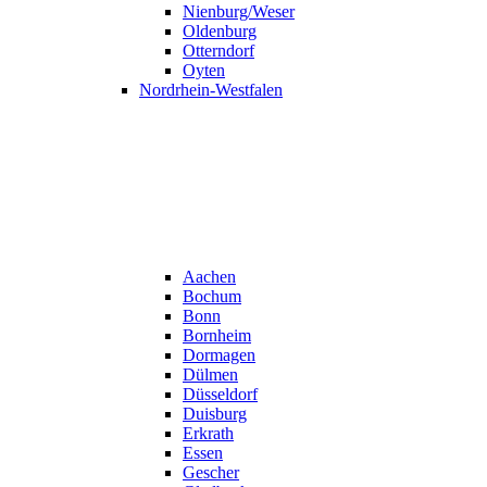
Nienburg/Weser
Oldenburg
Otterndorf
Oyten
Nordrhein-Westfalen
Aachen
Bochum
Bonn
Bornheim
Dormagen
Dülmen
Düsseldorf
Duisburg
Erkrath
Essen
Gescher