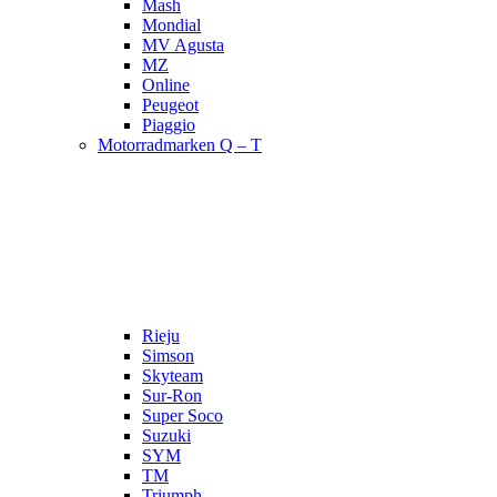
Mash
Mondial
MV Agusta
MZ
Online
Peugeot
Piaggio
Motorradmarken Q – T
Rieju
Simson
Skyteam
Sur-Ron
Super Soco
Suzuki
SYM
TM
Triumph