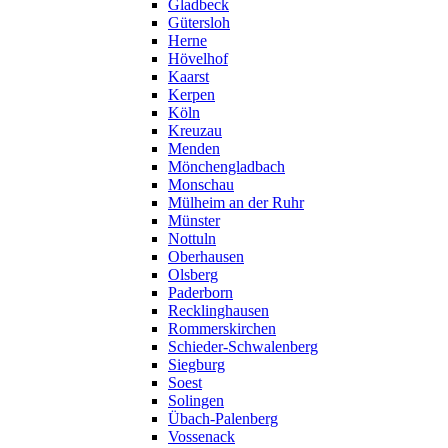
Gladbeck
Gütersloh
Herne
Hövelhof
Kaarst
Kerpen
Köln
Kreuzau
Menden
Mönchengladbach
Monschau
Mülheim an der Ruhr
Münster
Nottuln
Oberhausen
Olsberg
Paderborn
Recklinghausen
Rommerskirchen
Schieder-Schwalenberg
Siegburg
Soest
Solingen
Übach-Palenberg
Vossenack