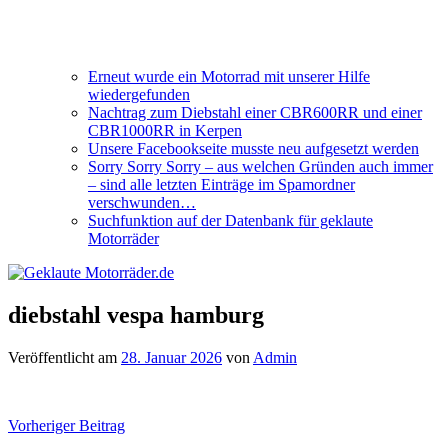
Erneut wurde ein Motorrad mit unserer Hilfe
wiedergefunden
Nachtrag zum Diebstahl einer CBR600RR und einer
CBR1000RR in Kerpen
Unsere Facebookseite musste neu aufgesetzt werden
Sorry Sorry Sorry – aus welchen Gründen auch immer
– sind alle letzten Einträge im Spamordner
verschwunden…
Suchfunktion auf der Datenbank für geklaute
Motorräder
diebstahl vespa hamburg
Veröffentlicht am
28. Januar 2026
von
Admin
Beitragsnavigation
Vorheriger Beitrag