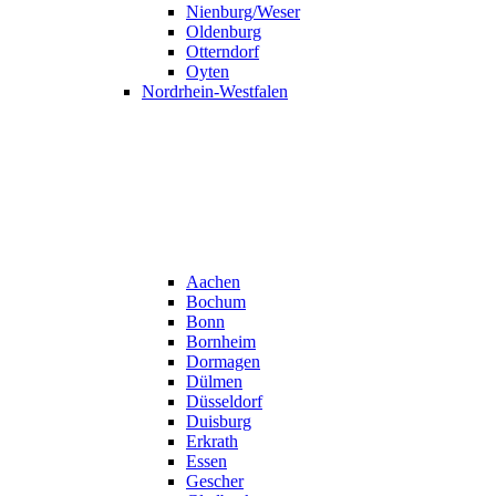
Nienburg/Weser
Oldenburg
Otterndorf
Oyten
Nordrhein-Westfalen
Aachen
Bochum
Bonn
Bornheim
Dormagen
Dülmen
Düsseldorf
Duisburg
Erkrath
Essen
Gescher