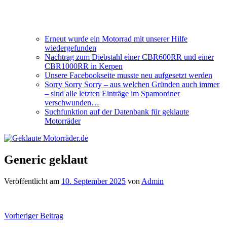
Erneut wurde ein Motorrad mit unserer Hilfe
wiedergefunden
Nachtrag zum Diebstahl einer CBR600RR und einer
CBR1000RR in Kerpen
Unsere Facebookseite musste neu aufgesetzt werden
Sorry Sorry Sorry – aus welchen Gründen auch immer
– sind alle letzten Einträge im Spamordner
verschwunden…
Suchfunktion auf der Datenbank für geklaute
Motorräder
Generic geklaut
Veröffentlicht am
10. September 2025
von
Admin
Beitragsnavigation
Vorheriger Beitrag