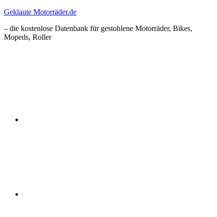
Zum
Geklaute Motorräder.de
Inhalt
– die kostenlose Datenbank für gestohlene Motorräder, Bikes,
springen
Mopeds, Roller
Facebook
Instagram
RSS