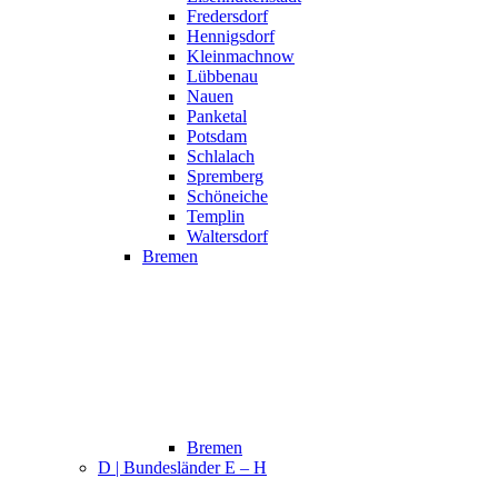
Fredersdorf
Hennigsdorf
Kleinmachnow
Lübbenau
Nauen
Panketal
Potsdam
Schlalach
Spremberg
Schöneiche
Templin
Waltersdorf
Bremen
Bremen
D | Bundesländer E – H