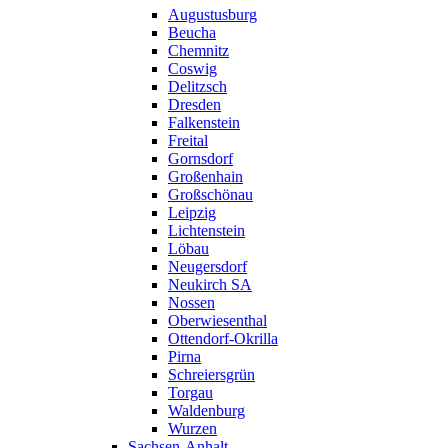
Augustusburg
Beucha
Chemnitz
Coswig
Delitzsch
Dresden
Falkenstein
Freital
Gornsdorf
Großenhain
Großschönau
Leipzig
Lichtenstein
Löbau
Neugersdorf
Neukirch SA
Nossen
Oberwiesenthal
Ottendorf-Okrilla
Pirna
Schreiersgrün
Torgau
Waldenburg
Wurzen
Sachsen-Anhalt