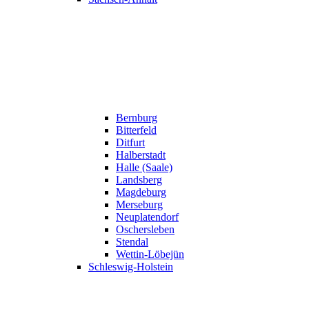
Bernburg
Bitterfeld
Ditfurt
Halberstadt
Halle (Saale)
Landsberg
Magdeburg
Merseburg
Neuplatendorf
Oschersleben
Stendal
Wettin-Löbejün
Schleswig-Holstein