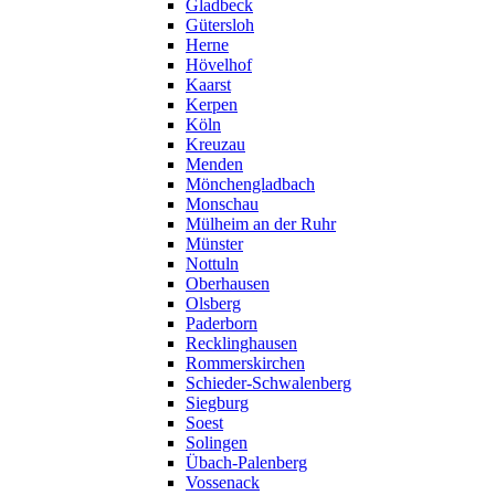
Gladbeck
Gütersloh
Herne
Hövelhof
Kaarst
Kerpen
Köln
Kreuzau
Menden
Mönchengladbach
Monschau
Mülheim an der Ruhr
Münster
Nottuln
Oberhausen
Olsberg
Paderborn
Recklinghausen
Rommerskirchen
Schieder-Schwalenberg
Siegburg
Soest
Solingen
Übach-Palenberg
Vossenack