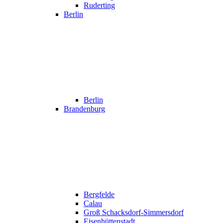
Ruderting
Berlin
Berlin
Brandenburg
Bergfelde
Calau
Groß Schacksdorf-Simmersdorf
Eisenhüttenstadt