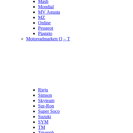
Mash
Mondial
MV Agusta
MZ
Online
Peugeot
Piaggio
Motorradmarken Q – T
Rieju
Simson
Skyteam
Sur-Ron
Super Soco
Suzuki
SYM
TM
Triumph