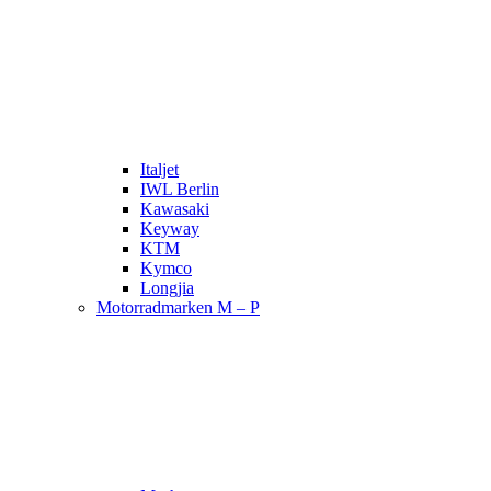
Italjet
IWL Berlin
Kawasaki
Keyway
KTM
Kymco
Longjia
Motorradmarken M – P