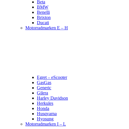
Beta
BMW
Benelli
Brixton
Ducati
Motorradmarken E – H
Egret – eScooter
GasGas
Generic
Gilera
Harley Davidson
Herkules
Honda
Husqvarna
Hyosung
Motorradmarken I – L