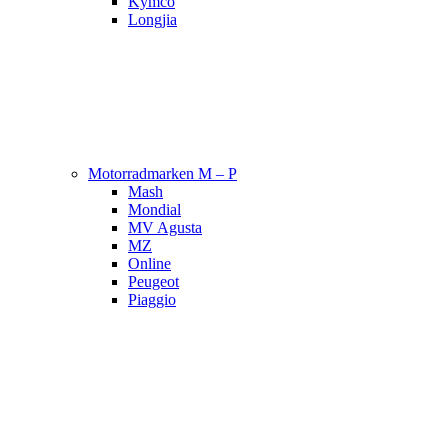
Kymco
Longjia
Motorradmarken M – P
Mash
Mondial
MV Agusta
MZ
Online
Peugeot
Piaggio