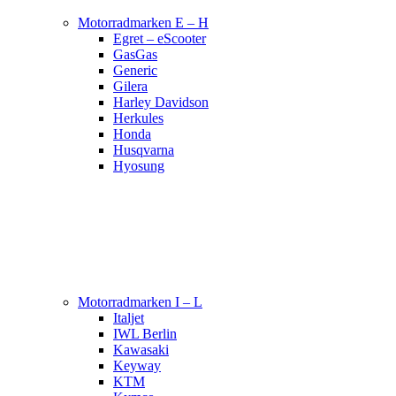
Motorradmarken E – H
Egret – eScooter
GasGas
Generic
Gilera
Harley Davidson
Herkules
Honda
Husqvarna
Hyosung
Motorradmarken I – L
Italjet
IWL Berlin
Kawasaki
Keyway
KTM