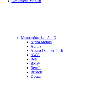
Gestohlene Marken
Motorradmarken A – D
Alpha Motors
Aprilia
Austro-Daimler-Puch
AWO
Beta
BMW
Benelli
Brixton
Ducati