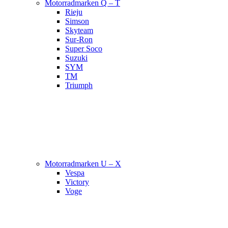
Motorradmarken Q – T
Rieju
Simson
Skyteam
Sur-Ron
Super Soco
Suzuki
SYM
TM
Triumph
Motorradmarken U – X
Vespa
Victory
Voge