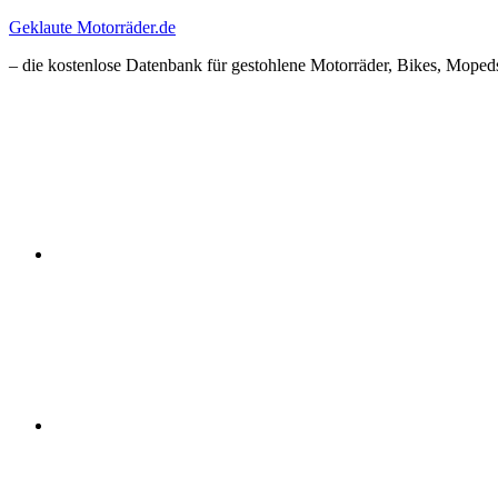
Zum
Geklaute Motorräder.de
Inhalt
– die kostenlose Datenbank für gestohlene Motorräder, Bikes, Mopeds
springen
Facebook
Instagram
RSS