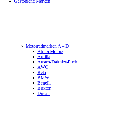
Gestohlene Marken
Motorradmarken A – D
Alpha Motors
Aprilia
Austro-Daimler-Puch
AWO
Beta
BMW
Benelli
Brixton
Ducati