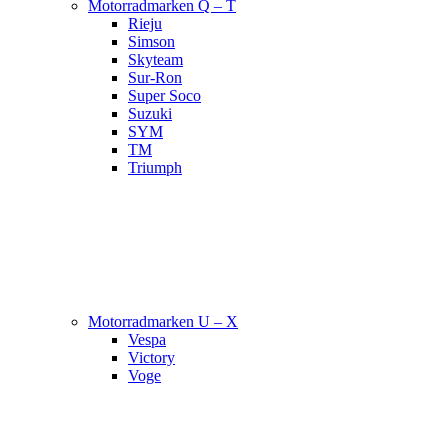
Motorradmarken Q – T
Rieju
Simson
Skyteam
Sur-Ron
Super Soco
Suzuki
SYM
TM
Triumph
Motorradmarken U – X
Vespa
Victory
Voge