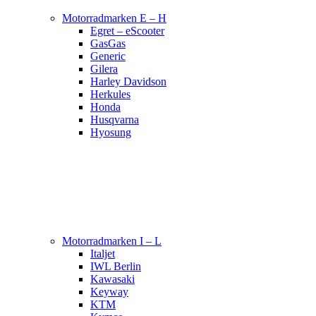
Motorradmarken E – H
Egret – eScooter
GasGas
Generic
Gilera
Harley Davidson
Herkules
Honda
Husqvarna
Hyosung
Motorradmarken I – L
Italjet
IWL Berlin
Kawasaki
Keyway
KTM