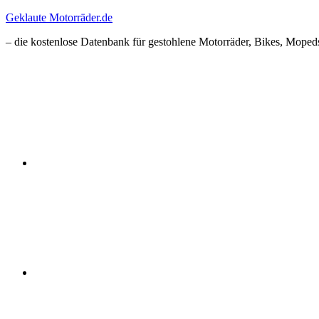
Zum
Geklaute Motorräder.de
Inhalt
– die kostenlose Datenbank für gestohlene Motorräder, Bikes, Mopeds
springen
Facebook
Instagram
RSS