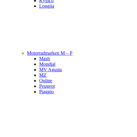
Kymco
Longjia
Motorradmarken M – P
Mash
Mondial
MV Agusta
MZ
Online
Peugeot
Piaggio