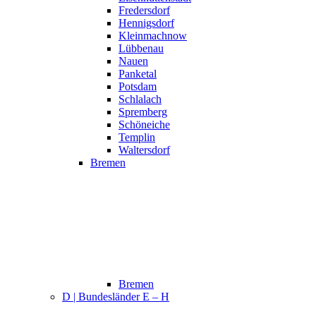
Fredersdorf
Hennigsdorf
Kleinmachnow
Lübbenau
Nauen
Panketal
Potsdam
Schlalach
Spremberg
Schöneiche
Templin
Waltersdorf
Bremen
Bremen
D | Bundesländer E – H