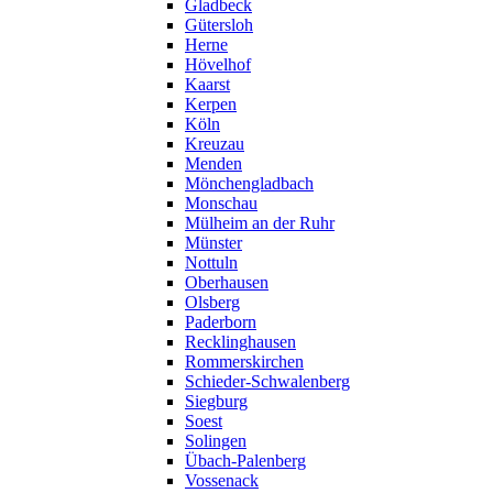
Gladbeck
Gütersloh
Herne
Hövelhof
Kaarst
Kerpen
Köln
Kreuzau
Menden
Mönchengladbach
Monschau
Mülheim an der Ruhr
Münster
Nottuln
Oberhausen
Olsberg
Paderborn
Recklinghausen
Rommerskirchen
Schieder-Schwalenberg
Siegburg
Soest
Solingen
Übach-Palenberg
Vossenack