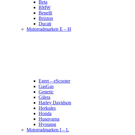
Beta
BMW
Benelli
Brixton
Ducati
Motorradmarken E – H
Egret – eScooter
GasGas
Generic
Gilera
Harley Davidson
Herkules
Honda
Husqvarna
Hyosung
Motorradmarken I – L