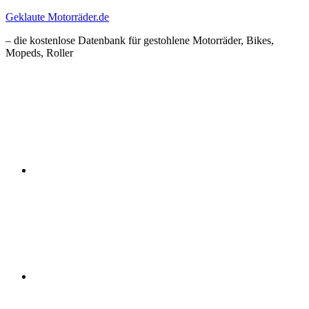
Zum
Geklaute Motorräder.de
Inhalt
– die kostenlose Datenbank für gestohlene Motorräder, Bikes,
springen
Mopeds, Roller
Facebook
Instagram
RSS