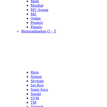
Mash
Mondial
MV Agusta
MZ
Online
Peugeot
Piaggio
Motorradmarken Q – T
Rieju
Simson
Skyteam
Sur-Ron
Super Soco
Suzuki
SYM
TM
Triumph