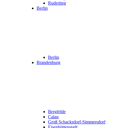
Ruderting
Berlin
Berlin
Brandenburg
Bergfelde
Calau
Groß Schacksdorf-Simmersdorf
Eisenhüttenstadt