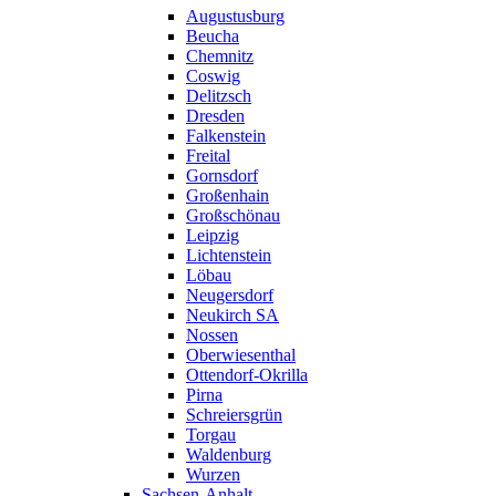
Augustusburg
Beucha
Chemnitz
Coswig
Delitzsch
Dresden
Falkenstein
Freital
Gornsdorf
Großenhain
Großschönau
Leipzig
Lichtenstein
Löbau
Neugersdorf
Neukirch SA
Nossen
Oberwiesenthal
Ottendorf-Okrilla
Pirna
Schreiersgrün
Torgau
Waldenburg
Wurzen
Sachsen-Anhalt