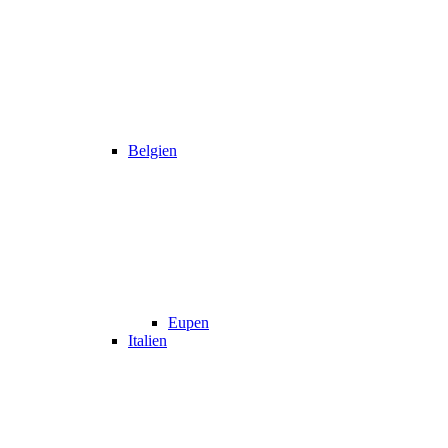
Belgien
Eupen
Italien