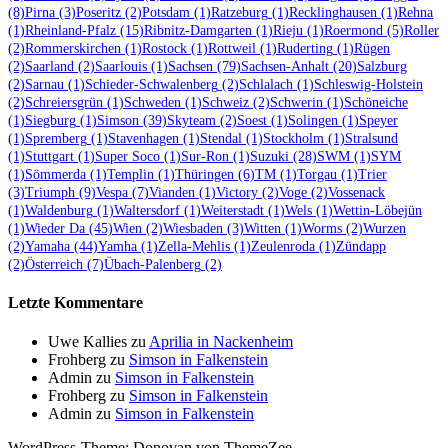
(8)
Pirna
(3)
Poseritz
(2)
Potsdam
(1)
Ratzeburg
(1)
Recklinghausen
(1)
Rehna
(1)
Rheinland-Pfalz
(15)
Ribnitz-Damgarten
(1)
Rieju
(1)
Roermond
(5)
Roller
(2)
Rommerskirchen
(1)
Rostock
(1)
Rottweil
(1)
Ruderting
(1)
Rügen
(2)
Saarland
(2)
Saarlouis
(1)
Sachsen
(79)
Sachsen-Anhalt
(20)
Salzburg
(2)
Sarnau
(1)
Schieder-Schwalenberg
(2)
Schlalach
(1)
Schleswig-Holstein
(2)
Schreiersgrün
(1)
Schweden
(1)
Schweiz
(2)
Schwerin
(1)
Schöneiche
(1)
Siegburg
(1)
Simson
(39)
Skyteam
(2)
Soest
(1)
Solingen
(1)
Speyer
(1)
Spremberg
(1)
Stavenhagen
(1)
Stendal
(1)
Stockholm
(1)
Stralsund
(1)
Stuttgart
(1)
Super Soco
(1)
Sur-Ron
(1)
Suzuki
(28)
SWM
(1)
SYM
(1)
Sömmerda
(1)
Templin
(1)
Thüringen
(6)
TM
(1)
Torgau
(1)
Trier
(3)
Triumph
(9)
Vespa
(7)
Vianden
(1)
Victory
(2)
Voge
(2)
Vossenack
(1)
Waldenburg
(1)
Waltersdorf
(1)
Weiterstadt
(1)
Wels
(1)
Wettin-Löbejün
(1)
Wieder Da
(45)
Wien
(2)
Wiesbaden
(3)
Witten
(1)
Worms
(2)
Wurzen
(2)
Yamaha
(44)
Yamha
(1)
Zella-Mehlis
(1)
Zeulenroda
(1)
Zündapp
(2)
Österreich
(7)
Übach-Palenberg
(2)
Letzte Kommentare
Uwe Kallies
zu
Aprilia in Nackenheim
Frohberg
zu
Simson in Falkenstein
Admin
zu
Simson in Falkenstein
Frohberg
zu
Simson in Falkenstein
Admin
zu
Simson in Falkenstein
WordPress-Theme: Donovan von ThemeZee.