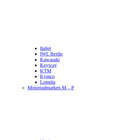
Italjet
IWL Berlin
Kawasaki
Keyway
KTM
Kymco
Longjia
Motorradmarken M – P