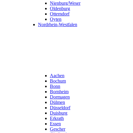
Nienburg/Weser
Oldenburg
Otterndorf
Oyten
Nordrhein-Westfalen
Aachen
Bochum
Bonn
Bornheim
Dormagen
Dülmen
Düsseldorf
Duisburg
Erkrath
Essen
Gescher