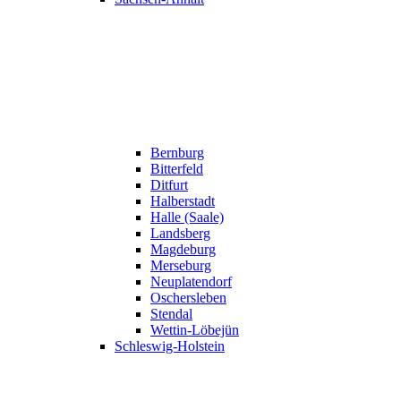
Bernburg
Bitterfeld
Ditfurt
Halberstadt
Halle (Saale)
Landsberg
Magdeburg
Merseburg
Neuplatendorf
Oschersleben
Stendal
Wettin-Löbejün
Schleswig-Holstein