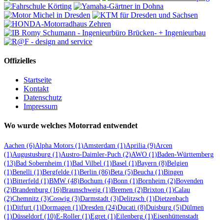
Offizielles
Startseite
Kontakt
Datenschutz
Impressum
Wo wurde welches Motorrad entwendet
Aachen
(6)
Alpha Motors
(1)
Amsterdam
(1)
Aprilia
(9)
Arcen
(1)
Augustusburg
(1)
Austro-Daimler-Puch
(2)
AWO
(1)
Baden-Württemberg
(13)
Bad Sobernheim
(1)
Bad Vilbel
(1)
Basel
(1)
Bayern
(8)
Belgien
(1)
Benelli
(1)
Bergfelde
(1)
Berlin
(86)
Beta
(5)
Beucha
(1)
Bingen
(1)
Bitterfeld
(1)
BMW
(48)
Bochum
(4)
Bonn
(1)
Bornheim
(2)
Bovenden
(2)
Brandenburg
(16)
Braunschweig
(1)
Bremen
(2)
Brixton
(1)
Calau
(2)
Chemnitz
(3)
Coswig
(3)
Darmstadt
(3)
Delitzsch
(1)
Dietzenbach
(1)
Ditfurt
(1)
Dormagen
(1)
Dresden
(24)
Ducati
(8)
Duisburg
(5)
Dülmen
(1)
Düsseldorf
(10)
E-Roller
(1)
Egret
(1)
Eilenberg
(1)
Eisenhüttenstadt