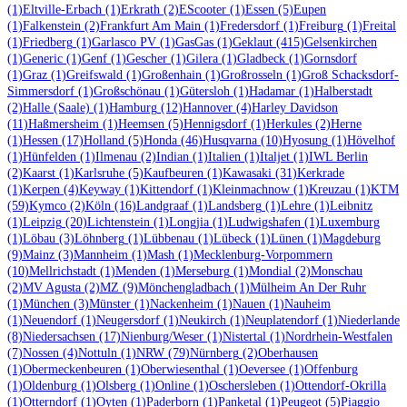
(1)
Eltville-Erbach
(1)
Erkrath
(2)
EScooter
(1)
Essen
(5)
Eupen
(1)
Falkenstein
(2)
Frankfurt Am Main
(1)
Fredersdorf
(1)
Freiburg
(1)
Freital
(1)
Friedberg
(1)
Garlasco PV
(1)
GasGas
(1)
Geklaut
(415)
Gelsenkirchen
(1)
Generic
(1)
Genf
(1)
Gescher
(1)
Gilera
(1)
Gladbeck
(1)
Gornsdorf
(1)
Graz
(1)
Greifswald
(1)
Großenhain
(1)
Großrosseln
(1)
Groß Schacksdorf-
Simmersdorf
(1)
Großschönau
(1)
Gütersloh
(1)
Hadamar
(1)
Halberstadt
(2)
Halle (Saale)
(1)
Hamburg
(12)
Hannover
(4)
Harley Davidson
(11)
Haßmersheim
(1)
Heemsen
(5)
Hennigsdorf
(1)
Herkules
(2)
Herne
(1)
Hessen
(17)
Holland
(5)
Honda
(46)
Husqvarna
(10)
Hyosung
(1)
Hövelhof
(1)
Hünfelden
(1)
Ilmenau
(2)
Indian
(1)
Italien
(1)
Italjet
(1)
IWL Berlin
(2)
Kaarst
(1)
Karlsruhe
(5)
Kaufbeuren
(1)
Kawasaki
(31)
Kerkrade
(1)
Kerpen
(4)
Keyway
(1)
Kittendorf
(1)
Kleinmachnow
(1)
Kreuzau
(1)
KTM
(59)
Kymco
(2)
Köln
(16)
Landgraaf
(1)
Landsberg
(1)
Lehre
(1)
Leibnitz
(1)
Leipzig
(20)
Lichtenstein
(1)
Longjia
(1)
Ludwigshafen
(1)
Luxemburg
(1)
Löbau
(3)
Löhnberg
(1)
Lübbenau
(1)
Lübeck
(1)
Lünen
(1)
Magdeburg
(9)
Mainz
(3)
Mannheim
(1)
Mash
(1)
Mecklenburg-Vorpommern
(10)
Mellrichstadt
(1)
Menden
(1)
Merseburg
(1)
Mondial
(2)
Monschau
(2)
MV Agusta
(2)
MZ
(9)
Mönchengladbach
(1)
Mülheim An Der Ruhr
(1)
München
(3)
Münster
(1)
Nackenheim
(1)
Nauen
(1)
Nauheim
(1)
Neuendorf
(1)
Neugersdorf
(1)
Neukirch
(1)
Neuplatendorf
(1)
Niederlande
(8)
Niedersachsen
(17)
Nienburg/Weser
(1)
Nistertal
(1)
Nordrhein-Westfalen
(7)
Nossen
(4)
Nottuln
(1)
NRW
(79)
Nürnberg
(2)
Oberhausen
(1)
Obermeckenbeuren
(1)
Oberwiesenthal
(1)
Oeversee
(1)
Offenburg
(1)
Oldenburg
(1)
Olsberg
(1)
Online
(1)
Oschersleben
(1)
Ottendorf-Okrilla
(1)
Otterndorf
(1)
Oyten
(1)
Paderborn
(1)
Panketal
(1)
Peugeot
(5)
Piaggio