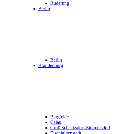
Ruderting
Berlin
Berlin
Brandenburg
Bergfelde
Calau
Groß Schacksdorf-Simmersdorf
Eisenhüttenstadt