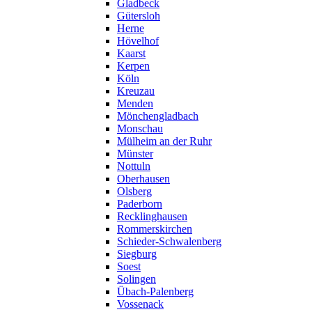
Gladbeck
Gütersloh
Herne
Hövelhof
Kaarst
Kerpen
Köln
Kreuzau
Menden
Mönchengladbach
Monschau
Mülheim an der Ruhr
Münster
Nottuln
Oberhausen
Olsberg
Paderborn
Recklinghausen
Rommerskirchen
Schieder-Schwalenberg
Siegburg
Soest
Solingen
Übach-Palenberg
Vossenack