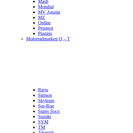
Mash
Mondial
MV Agusta
MZ
Online
Peugeot
Piaggio
Motorradmarken Q – T
Rieju
Simson
Skyteam
Sur-Ron
Super Soco
Suzuki
SYM
TM
Triumph