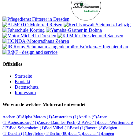
Offizielles
Startseite
Kontakt
Datenschutz
Impressum
Wo wurde welches Motorrad entwendet
Aachen
(6)
Alpha Motors
(1)
Amsterdam
(1)
Aprilia
(9)
Arcen
(1)
Augustusburg
(1)
Austro-Daimler-Puch
(2)
AWO
(1)
Baden-Württemberg
(13)
Bad Sobernheim
(1)
Bad Vilbel
(1)
Basel
(1)
Bayern
(8)
Belgien
(1)
Benelli
(1)
Bergfelde
(1)
Berlin
(86)
Beta
(5)
Beucha
(1)
Bingen