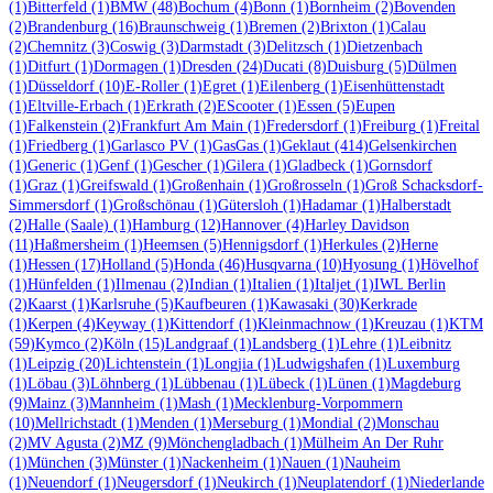
(1)
Bitterfeld
(1)
BMW
(48)
Bochum
(4)
Bonn
(1)
Bornheim
(2)
Bovenden
(2)
Brandenburg
(16)
Braunschweig
(1)
Bremen
(2)
Brixton
(1)
Calau
(2)
Chemnitz
(3)
Coswig
(3)
Darmstadt
(3)
Delitzsch
(1)
Dietzenbach
(1)
Ditfurt
(1)
Dormagen
(1)
Dresden
(24)
Ducati
(8)
Duisburg
(5)
Dülmen
(1)
Düsseldorf
(10)
E-Roller
(1)
Egret
(1)
Eilenberg
(1)
Eisenhüttenstadt
(1)
Eltville-Erbach
(1)
Erkrath
(2)
EScooter
(1)
Essen
(5)
Eupen
(1)
Falkenstein
(2)
Frankfurt Am Main
(1)
Fredersdorf
(1)
Freiburg
(1)
Freital
(1)
Friedberg
(1)
Garlasco PV
(1)
GasGas
(1)
Geklaut
(414)
Gelsenkirchen
(1)
Generic
(1)
Genf
(1)
Gescher
(1)
Gilera
(1)
Gladbeck
(1)
Gornsdorf
(1)
Graz
(1)
Greifswald
(1)
Großenhain
(1)
Großrosseln
(1)
Groß Schacksdorf-
Simmersdorf
(1)
Großschönau
(1)
Gütersloh
(1)
Hadamar
(1)
Halberstadt
(2)
Halle (Saale)
(1)
Hamburg
(12)
Hannover
(4)
Harley Davidson
(11)
Haßmersheim
(1)
Heemsen
(5)
Hennigsdorf
(1)
Herkules
(2)
Herne
(1)
Hessen
(17)
Holland
(5)
Honda
(46)
Husqvarna
(10)
Hyosung
(1)
Hövelhof
(1)
Hünfelden
(1)
Ilmenau
(2)
Indian
(1)
Italien
(1)
Italjet
(1)
IWL Berlin
(2)
Kaarst
(1)
Karlsruhe
(5)
Kaufbeuren
(1)
Kawasaki
(30)
Kerkrade
(1)
Kerpen
(4)
Keyway
(1)
Kittendorf
(1)
Kleinmachnow
(1)
Kreuzau
(1)
KTM
(59)
Kymco
(2)
Köln
(15)
Landgraaf
(1)
Landsberg
(1)
Lehre
(1)
Leibnitz
(1)
Leipzig
(20)
Lichtenstein
(1)
Longjia
(1)
Ludwigshafen
(1)
Luxemburg
(1)
Löbau
(3)
Löhnberg
(1)
Lübbenau
(1)
Lübeck
(1)
Lünen
(1)
Magdeburg
(9)
Mainz
(3)
Mannheim
(1)
Mash
(1)
Mecklenburg-Vorpommern
(10)
Mellrichstadt
(1)
Menden
(1)
Merseburg
(1)
Mondial
(2)
Monschau
(2)
MV Agusta
(2)
MZ
(9)
Mönchengladbach
(1)
Mülheim An Der Ruhr
(1)
München
(3)
Münster
(1)
Nackenheim
(1)
Nauen
(1)
Nauheim
(1)
Neuendorf
(1)
Neugersdorf
(1)
Neukirch
(1)
Neuplatendorf
(1)
Niederlande