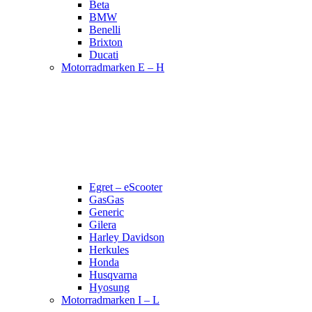
Beta
BMW
Benelli
Brixton
Ducati
Motorradmarken E – H
Egret – eScooter
GasGas
Generic
Gilera
Harley Davidson
Herkules
Honda
Husqvarna
Hyosung
Motorradmarken I – L