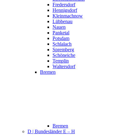
Fredersdorf
Hennigsdorf
Kleinmachnow
Lübbenau
Nauen
Panketal
Potsdam
Schlalach
Spremberg
Schöneiche
Templin
Waltersdorf
Bremen
Bremen
D | Bundesländer E – H