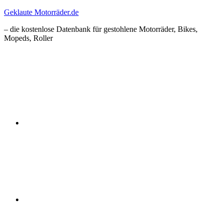
Zum
Geklaute Motorräder.de
Inhalt
– die kostenlose Datenbank für gestohlene Motorräder, Bikes,
springen
Mopeds, Roller
Facebook
Instagram
RSS