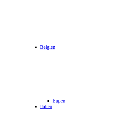
Belgien
Eupen
Italien