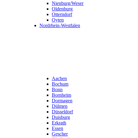
Nienburg/Weser
Oldenburg
Otterndorf
Oyten
Nordrhein-Westfalen
Aachen
Bochum
Bonn
Bornheim
Dormagen
Dülmen
Düsseldorf
Duisburg
Erkrath
Essen
Gescher