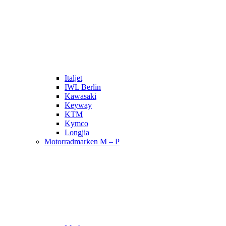
Italjet
IWL Berlin
Kawasaki
Keyway
KTM
Kymco
Longjia
Motorradmarken M – P