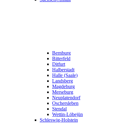
Bernburg
Bitterfeld
Ditfurt
Halberstadt
Halle (Saale)
Landsberg
Magdeburg
Merseburg
Neuplatendorf
Oschersleben
Stendal
Wettin-Löbejün
Schleswig-Holstein