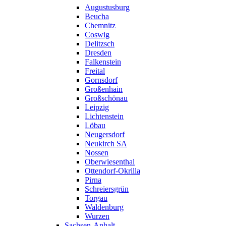
Augustusburg
Beucha
Chemnitz
Coswig
Delitzsch
Dresden
Falkenstein
Freital
Gornsdorf
Großenhain
Großschönau
Leipzig
Lichtenstein
Löbau
Neugersdorf
Neukirch SA
Nossen
Oberwiesenthal
Ottendorf-Okrilla
Pirna
Schreiersgrün
Torgau
Waldenburg
Wurzen
Sachsen-Anhalt