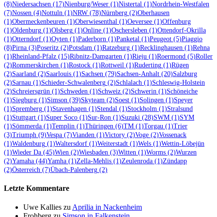
(8)
Niedersachsen
(17)
Nienburg/Weser
(1)
Nistertal
(1)
Nordrhein-Westfalen
(7)
Nossen
(4)
Nottuln
(1)
NRW
(78)
Nürnberg
(2)
Oberhausen
(1)
Obermeckenbeuren
(1)
Oberwiesenthal
(1)
Oeversee
(1)
Offenburg
(1)
Oldenburg
(1)
Olsberg
(1)
Online
(1)
Oschersleben
(1)
Ottendorf-Okrilla
(1)
Otterndorf
(1)
Oyten
(1)
Paderborn
(1)
Panketal
(1)
Peugeot
(5)
Piaggio
(8)
Pirna
(3)
Poseritz
(2)
Potsdam
(1)
Ratzeburg
(1)
Recklinghausen
(1)
Rehna
(1)
Rheinland-Pfalz
(15)
Ribnitz-Damgarten
(1)
Rieju
(1)
Roermond
(5)
Roller
(2)
Rommerskirchen
(1)
Rostock
(1)
Rottweil
(1)
Ruderting
(1)
Rügen
(2)
Saarland
(2)
Saarlouis
(1)
Sachsen
(79)
Sachsen-Anhalt
(20)
Salzburg
(2)
Sarnau
(1)
Schieder-Schwalenberg
(2)
Schlalach
(1)
Schleswig-Holstein
(2)
Schreiersgrün
(1)
Schweden
(1)
Schweiz
(2)
Schwerin
(1)
Schöneiche
(1)
Siegburg
(1)
Simson
(39)
Skyteam
(2)
Soest
(1)
Solingen
(1)
Speyer
(1)
Spremberg
(1)
Stavenhagen
(1)
Stendal
(1)
Stockholm
(1)
Stralsund
(1)
Stuttgart
(1)
Super Soco
(1)
Sur-Ron
(1)
Suzuki
(28)
SWM
(1)
SYM
(1)
Sömmerda
(1)
Templin
(1)
Thüringen
(6)
TM
(1)
Torgau
(1)
Trier
(3)
Triumph
(9)
Vespa
(7)
Vianden
(1)
Victory
(2)
Voge
(2)
Vossenack
(1)
Waldenburg
(1)
Waltersdorf
(1)
Weiterstadt
(1)
Wels
(1)
Wettin-Löbejün
(1)
Wieder Da
(45)
Wien
(2)
Wiesbaden
(3)
Witten
(1)
Worms
(2)
Wurzen
(2)
Yamaha
(44)
Yamha
(1)
Zella-Mehlis
(1)
Zeulenroda
(1)
Zündapp
(2)
Österreich
(7)
Übach-Palenberg
(2)
Letzte Kommentare
Uwe Kallies
zu
Aprilia in Nackenheim
Frohberg
zu
Simson in Falkenstein