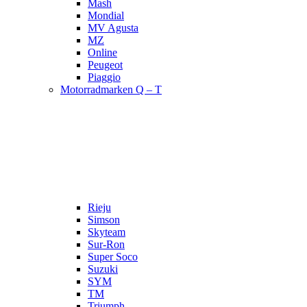
Mash
Mondial
MV Agusta
MZ
Online
Peugeot
Piaggio
Motorradmarken Q – T
Rieju
Simson
Skyteam
Sur-Ron
Super Soco
Suzuki
SYM
TM
Triumph