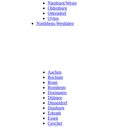
Nienburg/Weser
Oldenburg
Otterndorf
Oyten
Nordrhein-Westfalen
Aachen
Bochum
Bonn
Bornheim
Dormagen
Dülmen
Düsseldorf
Duisburg
Erkrath
Essen
Gescher