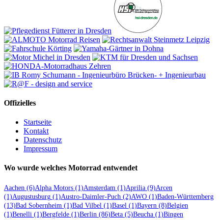
Offizielles
Startseite
Kontakt
Datenschutz
Impressum
Wo wurde welches Motorrad entwendet
Aachen
(6)
Alpha Motors
(1)
Amsterdam
(1)
Aprilia
(9)
Arcen
(1)
Augustusburg
(1)
Austro-Daimler-Puch
(2)
AWO
(1)
Baden-Württemberg
(13)
Bad Sobernheim
(1)
Bad Vilbel
(1)
Basel
(1)
Bayern
(8)
Belgien
(1)
Benelli
(1)
Bergfelde
(1)
Berlin
(86)
Beta
(5)
Beucha
(1)
Bingen