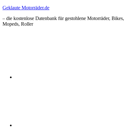
Zum
Geklaute Motorräder.de
Inhalt
– die kostenlose Datenbank für gestohlene Motorräder, Bikes,
springen
Mopeds, Roller
Facebook
Instagram
RSS