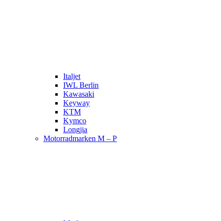
Italjet
IWL Berlin
Kawasaki
Keyway
KTM
Kymco
Longjia
Motorradmarken M – P