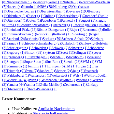
(8)
Niedersachsen
(17)
Nienburg/Weser
(1)
Nistertal
(1)
Nordrhein-Westfalen
(7)
Nossen
(4)
Nottuln
(1)
NRW
(78)
Nürnberg
(2)
Oberhausen
(1)
Obermeckenbeuren
(1)
Oberwiesenthal
(1)
Oeversee
(1)
Offenburg
(1)
Oldenburg
(1)
Olsberg
(1)
Online
(1)
Oschersleben
(1)
Ottendorf-Okrilla
(1)
Otterndorf
(1)
Oyten
(1)
Paderborn
(1)
Panketal
(1)
Peugeot
(5)
Piaggio
(8)
Pirna
(3)
Poseritz
(2)
Potsdam
(1)
Ratzeburg
(1)
Recklinghausen
(1)
Rehna
(1)
Rheinland-Pfalz
(15)
Ribnitz-Damgarten
(1)
Rieju
(1)
Roermond
(5)
Roller
(2)
Rommerskirchen
(1)
Rostock
(1)
Rottweil
(1)
Ruderting
(1)
Rügen
(2)
Saarland
(2)
Saarlouis
(1)
Sachsen
(79)
Sachsen-Anhalt
(20)
Salzburg
(2)
Sarnau
(1)
Schieder-Schwalenberg
(2)
Schlalach
(1)
Schleswig-Holstein
(2)
Schreiersgrün
(1)
Schweden
(1)
Schweiz
(2)
Schwerin
(1)
Schöneiche
(1)
Siegburg
(1)
Simson
(39)
Skyteam
(2)
Soest
(1)
Solingen
(1)
Speyer
(1)
Spremberg
(1)
Stavenhagen
(1)
Stendal
(1)
Stockholm
(1)
Stralsund
(1)
Stuttgart
(1)
Super Soco
(1)
Sur-Ron
(1)
Suzuki
(28)
SWM
(1)
SYM
(1)
Sömmerda
(1)
Templin
(1)
Thüringen
(6)
TM
(1)
Torgau
(1)
Trier
(3)
Triumph
(9)
Vespa
(7)
Vianden
(1)
Victory
(2)
Voge
(2)
Vossenack
(1)
Waldenburg
(1)
Waltersdorf
(1)
Weiterstadt
(1)
Wels
(1)
Wettin-Löbejün
(1)
Wieder Da
(45)
Wien
(2)
Wiesbaden
(3)
Witten
(1)
Worms
(2)
Wurzen
(2)
Yamaha
(44)
Yamha
(1)
Zella-Mehlis
(1)
Zeulenroda
(1)
Zündapp
(2)
Österreich
(7)
Übach-Palenberg
(2)
Letzte Kommentare
Uwe Kallies
zu
Aprilia in Nackenheim
Frohberg
zu
Simson in Falkenstein