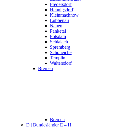
Fredersdorf
Hennigsdorf
Kleinmachnow
Lübbenau
Nauen
Panketal
Potsdam
Schlalach
Spremberg
Schöneiche
Templin
Waltersdorf
Bremen
Bremen
D | Bundesländer E – H