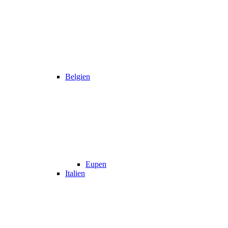
Belgien
Eupen
Italien