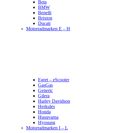
Beta
BMW
Benelli
Brixton
Ducati
Motorradmarken E – H
Egret – eScooter
GasGas
Generic
Gilera
Harley Davidson
Herkules
Honda
Husqvarna
Hyosung
Motorradmarken I – L