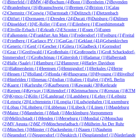
(1)
Bitterfeld
(1)
BMW
(48)
Bochum
(4)
Bonn
(1)
Bornheim
(2)
Bovenden
(2)
Brandenburg
(16)
Braunschweig
(1)
Bremen
(2)
Brixton
(1)
Calau
(2)
Chemnitz
(3)
Coswig
(3)
Darmstadt
(3)
Delitzsch
(1)
Dietzenbach
(1)
Ditfurt
(1)
Dormagen
(1)
Dresden
(24)
Ducati
(8)
Duisburg
(5)
Dülmen
(1)
Düsseldorf
(10)
E-Roller
(1)
Egret
(1)
Eilenberg
(1)
Eisenhüttenstadt
(1)
Eltville-Erbach
(1)
Erkrath
(2)
EScooter
(1)
Essen
(5)
Eupen
(1)
Falkenstein
(2)
Frankfurt Am Main
(1)
Fredersdorf
(1)
Freiburg
(1)
Freital
(1)
Friedberg
(1)
Garlasco PV
(1)
GasGas
(1)
Geklaut
(414)
Gelsenkirchen
(1)
Generic
(1)
Genf
(1)
Gescher
(1)
Gilera
(1)
Gladbeck
(1)
Gornsdorf
(1)
Graz
(1)
Greifswald
(1)
Großenhain
(1)
Großrosseln
(1)
Groß Schacksdorf-
Simmersdorf
(1)
Großschönau
(1)
Gütersloh
(1)
Hadamar
(1)
Halberstadt
(2)
Halle (Saale)
(1)
Hamburg
(12)
Hannover
(4)
Harley Davidson
(11)
Haßmersheim
(1)
Heemsen
(5)
Hennigsdorf
(1)
Herkules
(2)
Herne
(1)
Hessen
(17)
Holland
(5)
Honda
(46)
Husqvarna
(10)
Hyosung
(1)
Hövelhof
(1)
Hünfelden
(1)
Ilmenau
(2)
Indian
(1)
Italien
(1)
Italjet
(1)
IWL Berlin
(2)
Kaarst
(1)
Karlsruhe
(5)
Kaufbeuren
(1)
Kawasaki
(30)
Kerkrade
(1)
Kerpen
(4)
Keyway
(1)
Kittendorf
(1)
Kleinmachnow
(1)
Kreuzau
(1)
KTM
(59)
Kymco
(2)
Köln
(15)
Landgraaf
(1)
Landsberg
(1)
Lehre
(1)
Leibnitz
(1)
Leipzig
(20)
Lichtenstein
(1)
Longjia
(1)
Ludwigshafen
(1)
Luxemburg
(1)
Löbau
(3)
Löhnberg
(1)
Lübbenau
(1)
Lübeck
(1)
Lünen
(1)
Magdeburg
(9)
Mainz
(3)
Mannheim
(1)
Mash
(1)
Mecklenburg-Vorpommern
(10)
Mellrichstadt
(1)
Menden
(1)
Merseburg
(1)
Mondial
(2)
Monschau
(2)
MV Agusta
(2)
MZ
(9)
Mönchengladbach
(1)
Mülheim An Der Ruhr
(1)
München
(3)
Münster
(1)
Nackenheim
(1)
Nauen
(1)
Nauheim
(1)
Neuendorf
(1)
Neugersdorf
(1)
Neukirch
(1)
Neuplatendorf
(1)
Niederlande