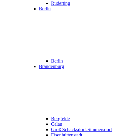
Ruderting
Berlin
Berlin
Brandenburg
Bergfelde
Calau
Groß Schacksdorf-Simmersdorf
Eisenhüttenstadt