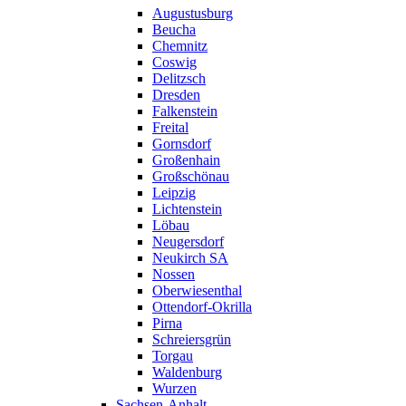
Augustusburg
Beucha
Chemnitz
Coswig
Delitzsch
Dresden
Falkenstein
Freital
Gornsdorf
Großenhain
Großschönau
Leipzig
Lichtenstein
Löbau
Neugersdorf
Neukirch SA
Nossen
Oberwiesenthal
Ottendorf-Okrilla
Pirna
Schreiersgrün
Torgau
Waldenburg
Wurzen
Sachsen-Anhalt