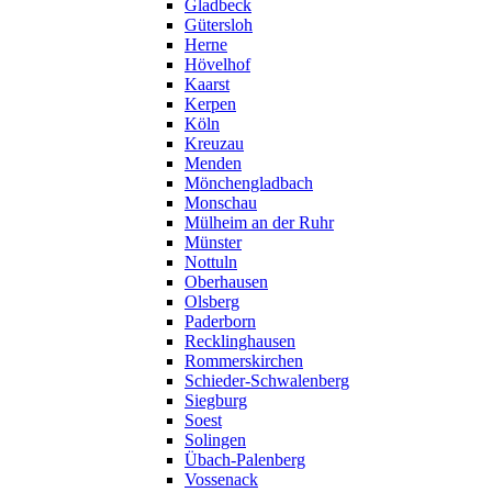
Gladbeck
Gütersloh
Herne
Hövelhof
Kaarst
Kerpen
Köln
Kreuzau
Menden
Mönchengladbach
Monschau
Mülheim an der Ruhr
Münster
Nottuln
Oberhausen
Olsberg
Paderborn
Recklinghausen
Rommerskirchen
Schieder-Schwalenberg
Siegburg
Soest
Solingen
Übach-Palenberg
Vossenack