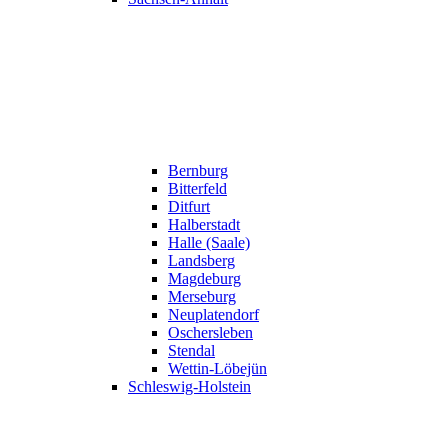
Bernburg
Bitterfeld
Ditfurt
Halberstadt
Halle (Saale)
Landsberg
Magdeburg
Merseburg
Neuplatendorf
Oschersleben
Stendal
Wettin-Löbejün
Schleswig-Holstein