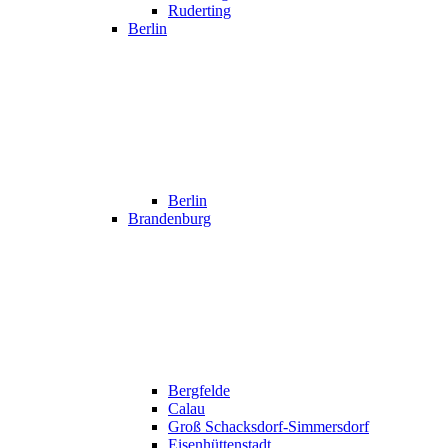
Ruderting
Berlin
Berlin
Brandenburg
Bergfelde
Calau
Groß Schacksdorf-Simmersdorf
Eisenhüttenstadt