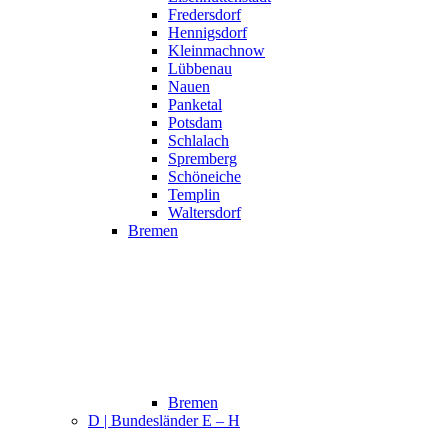
Fredersdorf
Hennigsdorf
Kleinmachnow
Lübbenau
Nauen
Panketal
Potsdam
Schlalach
Spremberg
Schöneiche
Templin
Waltersdorf
Bremen
Bremen
D | Bundesländer E – H