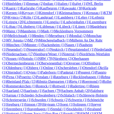
(1)
Hünfelden
(1)
Ilmenau
(2)
Indian
(1)
Italien
(1)
Italjet
(1)
IWL Berlin
(2)
Kaarst
(1)
Karlsruhe
(5)
Kaufbeuren
(1)
Kawasaki
(30)
Kerkrade
(1)
Kerpen
(4)
Keyway
(1)
Kittendorf
(1)
Kleinmachnow
(1)
Kreuzau
(1)
KTM
(59)
Kymco
(2)
Köln
(15)
Landgraaf
(1)
Landsberg
(1)
Lehre
(1)
Leibnitz
(1)
Leipzig
(20)
Lichtenstein
(1)
Longjia
(1)
Ludwigshafen
(1)
Luxemburg
(1)
Löbau
(3)
Löhnberg
(1)
Lübbenau
(1)
Lübeck
(1)
Lünen
(1)
Magdeburg
(9)
Mainz
(3)
Mannheim
(1)
Mash
(1)
Mecklenburg-Vorpommern
(10)
Mellrichstadt
(1)
Menden
(1)
Merseburg
(1)
Mondial
(2)
Monschau
(2)
MV Agusta
(2)
MZ
(9)
Mönchengladbach
(1)
Mülheim An Der Ruhr
(1)
München
(3)
Münster
(1)
Nackenheim
(1)
Nauen
(1)
Nauheim
(1)
Neuendorf
(1)
Neugersdorf
(1)
Neukirch
(1)
Neuplatendorf
(1)
Niederlande
(8)
Niedersachsen
(17)
Nienburg/Weser
(1)
Nistertal
(1)
Nordrhein-Westfalen
(7)
Nossen
(4)
Nottuln
(1)
NRW
(78)
Nürnberg
(2)
Oberhausen
(1)
Obermeckenbeuren
(1)
Oberwiesenthal
(1)
Oeversee
(1)
Offenburg
(1)
Oldenburg
(1)
Olsberg
(1)
Online
(1)
Oschersleben
(1)
Ottendorf-Okrilla
(1)
Otterndorf
(1)
Oyten
(1)
Paderborn
(1)
Panketal
(1)
Peugeot
(5)
Piaggio
(8)
Pirna
(3)
Poseritz
(2)
Potsdam
(1)
Ratzeburg
(1)
Recklinghausen
(1)
Rehna
(1)
Rheinland-Pfalz
(15)
Ribnitz-Damgarten
(1)
Rieju
(1)
Roermond
(5)
Roller
(2)
Rommerskirchen
(1)
Rostock
(1)
Rottweil
(1)
Ruderting
(1)
Rügen
(2)
Saarland
(2)
Saarlouis
(1)
Sachsen
(79)
Sachsen-Anhalt
(20)
Salzburg
(2)
Sarnau
(1)
Schieder-Schwalenberg
(2)
Schlalach
(1)
Schleswig-Holstein
(2)
Schreiersgrün
(1)
Schweden
(1)
Schweiz
(2)
Schwerin
(1)
Schöneiche
(1)
Siegburg
(1)
Simson
(39)
Skyteam
(2)
Soest
(1)
Solingen
(1)
Speyer
(1)
Spremberg
(1)
Stavenhagen
(1)
Stendal
(1)
Stockholm
(1)
Stralsund
(1)
Stuttgart
(1)
Super Soco
(1)
Sur-Ron
(1)
Suzuki
(28)
SWM
(1)
SYM