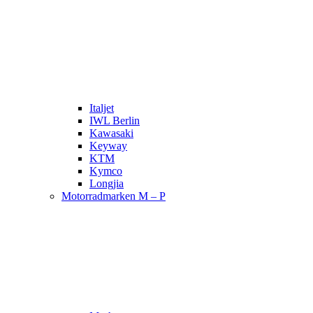
Italjet
IWL Berlin
Kawasaki
Keyway
KTM
Kymco
Longjia
Motorradmarken M – P