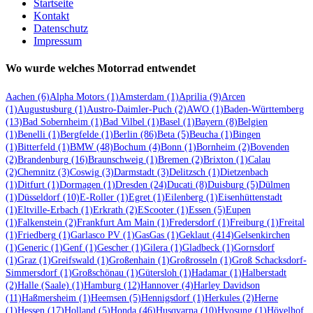
Startseite
Kontakt
Datenschutz
Impressum
Wo wurde welches Motorrad entwendet
Aachen
(6)
Alpha Motors
(1)
Amsterdam
(1)
Aprilia
(9)
Arcen
(1)
Augustusburg
(1)
Austro-Daimler-Puch
(2)
AWO
(1)
Baden-Württemberg
(13)
Bad Sobernheim
(1)
Bad Vilbel
(1)
Basel
(1)
Bayern
(8)
Belgien
(1)
Benelli
(1)
Bergfelde
(1)
Berlin
(86)
Beta
(5)
Beucha
(1)
Bingen
(1)
Bitterfeld
(1)
BMW
(48)
Bochum
(4)
Bonn
(1)
Bornheim
(2)
Bovenden
(2)
Brandenburg
(16)
Braunschweig
(1)
Bremen
(2)
Brixton
(1)
Calau
(2)
Chemnitz
(3)
Coswig
(3)
Darmstadt
(3)
Delitzsch
(1)
Dietzenbach
(1)
Ditfurt
(1)
Dormagen
(1)
Dresden
(24)
Ducati
(8)
Duisburg
(5)
Dülmen
(1)
Düsseldorf
(10)
E-Roller
(1)
Egret
(1)
Eilenberg
(1)
Eisenhüttenstadt
(1)
Eltville-Erbach
(1)
Erkrath
(2)
EScooter
(1)
Essen
(5)
Eupen
(1)
Falkenstein
(2)
Frankfurt Am Main
(1)
Fredersdorf
(1)
Freiburg
(1)
Freital
(1)
Friedberg
(1)
Garlasco PV
(1)
GasGas
(1)
Geklaut
(414)
Gelsenkirchen
(1)
Generic
(1)
Genf
(1)
Gescher
(1)
Gilera
(1)
Gladbeck
(1)
Gornsdorf
(1)
Graz
(1)
Greifswald
(1)
Großenhain
(1)
Großrosseln
(1)
Groß Schacksdorf-
Simmersdorf
(1)
Großschönau
(1)
Gütersloh
(1)
Hadamar
(1)
Halberstadt
(2)
Halle (Saale)
(1)
Hamburg
(12)
Hannover
(4)
Harley Davidson
(11)
Haßmersheim
(1)
Heemsen
(5)
Hennigsdorf
(1)
Herkules
(2)
Herne
(1)
Hessen
(17)
Holland
(5)
Honda
(46)
Husqvarna
(10)
Hyosung
(1)
Hövelhof