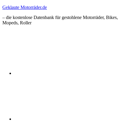
Zum
Geklaute Motorräder.de
Inhalt
– die kostenlose Datenbank für gestohlene Motorräder, Bikes,
springen
Mopeds, Roller
Facebook
Instagram
RSS