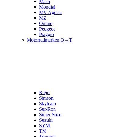
Mash
Mondial
MV Agusta
MZ
Online
Peugeot
Piaggio
Motorradmarken Q – T
Rieju
Simson
Skyteam
Sur-Ron
Super Soco
Suzuki
SYM
TM
Triumph