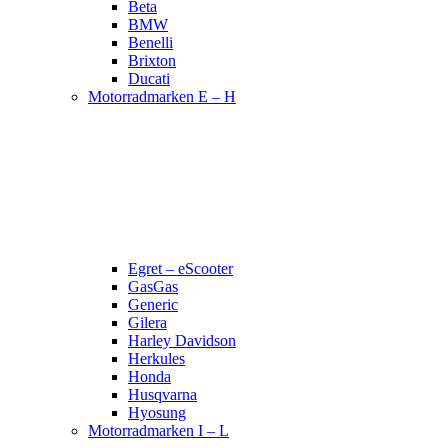
Beta
BMW
Benelli
Brixton
Ducati
Motorradmarken E – H
Egret – eScooter
GasGas
Generic
Gilera
Harley Davidson
Herkules
Honda
Husqvarna
Hyosung
Motorradmarken I – L