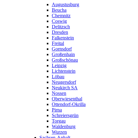
Augustusburg
Beucha
Chemnitz
Coswig
Delitzsch
Dresden
Falkenstein
Freital
Gornsdorf
Großenhain
Großschönau
Leipzig
Lichtenstein
Löbau
Neugersdorf
Neukirch SA
Nossen
Oberwiesenthal
Ottendorf-Okrilla
Pirna
Schreiersgrün
Torgau
Waldenburg
Wurzen
Sachsen-Anhalt