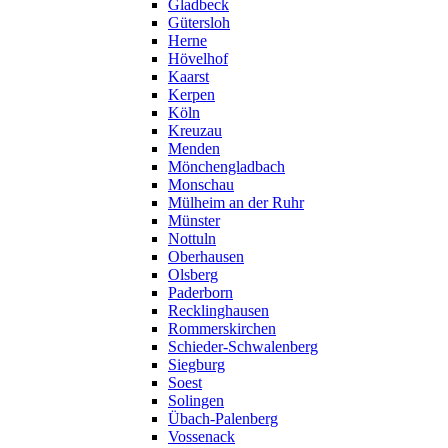
Gladbeck
Gütersloh
Herne
Hövelhof
Kaarst
Kerpen
Köln
Kreuzau
Menden
Mönchengladbach
Monschau
Mülheim an der Ruhr
Münster
Nottuln
Oberhausen
Olsberg
Paderborn
Recklinghausen
Rommerskirchen
Schieder-Schwalenberg
Siegburg
Soest
Solingen
Übach-Palenberg
Vossenack