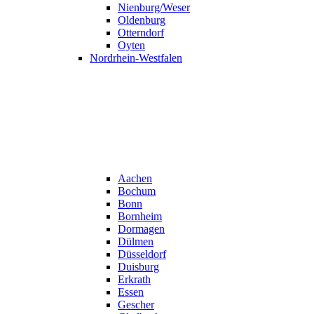
Nienburg/Weser
Oldenburg
Otterndorf
Oyten
Nordrhein-Westfalen
Aachen
Bochum
Bonn
Bornheim
Dormagen
Dülmen
Düsseldorf
Duisburg
Erkrath
Essen
Gescher