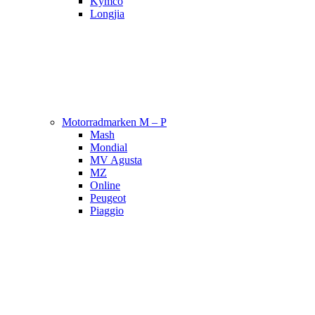
Kymco
Longjia
Motorradmarken M – P
Mash
Mondial
MV Agusta
MZ
Online
Peugeot
Piaggio