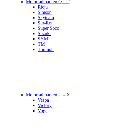
Motorradmarken Q – T
Rieju
Simson
Skyteam
Sur-Ron
Super Soco
Suzuki
SYM
TM
Triumph
Motorradmarken U – X
Vespa
Victory
Voge