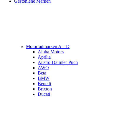
Gestohlene Marken
Motorradmarken A – D
Alpha Motors
Aprilia
Austro-Daimler-Puch
AWO
Beta
BMW
Benelli
Brixton
Ducati