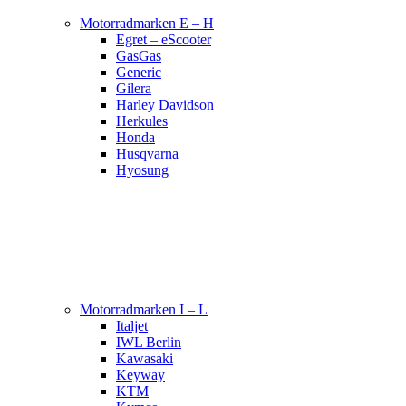
Motorradmarken E – H
Egret – eScooter
GasGas
Generic
Gilera
Harley Davidson
Herkules
Honda
Husqvarna
Hyosung
Motorradmarken I – L
Italjet
IWL Berlin
Kawasaki
Keyway
KTM