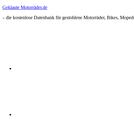
Zum
Geklaute Motorräder.de
Inhalt
– die kostenlose Datenbank für gestohlene Motorräder, Bikes, Mopeds
springen
Facebook
Instagram
RSS