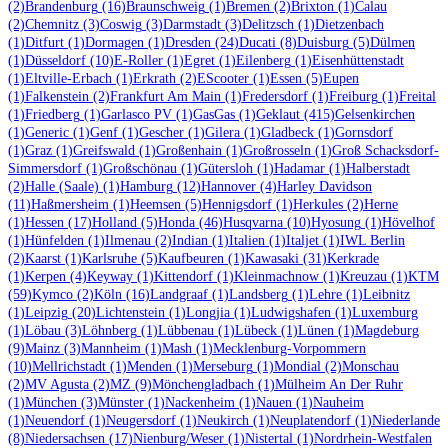
(2)
Brandenburg
(16)
Braunschweig
(1)
Bremen
(2)
Brixton
(1)
Calau
(2)
Chemnitz
(3)
Coswig
(3)
Darmstadt
(3)
Delitzsch
(1)
Dietzenbach
(1)
Ditfurt
(1)
Dormagen
(1)
Dresden
(24)
Ducati
(8)
Duisburg
(5)
Dülmen
(1)
Düsseldorf
(10)
E-Roller
(1)
Egret
(1)
Eilenberg
(1)
Eisenhüttenstadt
(1)
Eltville-Erbach
(1)
Erkrath
(2)
EScooter
(1)
Essen
(5)
Eupen
(1)
Falkenstein
(2)
Frankfurt Am Main
(1)
Fredersdorf
(1)
Freiburg
(1)
Freital
(1)
Friedberg
(1)
Garlasco PV
(1)
GasGas
(1)
Geklaut
(415)
Gelsenkirchen
(1)
Generic
(1)
Genf
(1)
Gescher
(1)
Gilera
(1)
Gladbeck
(1)
Gornsdorf
(1)
Graz
(1)
Greifswald
(1)
Großenhain
(1)
Großrosseln
(1)
Groß Schacksdorf-
Simmersdorf
(1)
Großschönau
(1)
Gütersloh
(1)
Hadamar
(1)
Halberstadt
(2)
Halle (Saale)
(1)
Hamburg
(12)
Hannover
(4)
Harley Davidson
(11)
Haßmersheim
(1)
Heemsen
(5)
Hennigsdorf
(1)
Herkules
(2)
Herne
(1)
Hessen
(17)
Holland
(5)
Honda
(46)
Husqvarna
(10)
Hyosung
(1)
Hövelhof
(1)
Hünfelden
(1)
Ilmenau
(2)
Indian
(1)
Italien
(1)
Italjet
(1)
IWL Berlin
(2)
Kaarst
(1)
Karlsruhe
(5)
Kaufbeuren
(1)
Kawasaki
(31)
Kerkrade
(1)
Kerpen
(4)
Keyway
(1)
Kittendorf
(1)
Kleinmachnow
(1)
Kreuzau
(1)
KTM
(59)
Kymco
(2)
Köln
(16)
Landgraaf
(1)
Landsberg
(1)
Lehre
(1)
Leibnitz
(1)
Leipzig
(20)
Lichtenstein
(1)
Longjia
(1)
Ludwigshafen
(1)
Luxemburg
(1)
Löbau
(3)
Löhnberg
(1)
Lübbenau
(1)
Lübeck
(1)
Lünen
(1)
Magdeburg
(9)
Mainz
(3)
Mannheim
(1)
Mash
(1)
Mecklenburg-Vorpommern
(10)
Mellrichstadt
(1)
Menden
(1)
Merseburg
(1)
Mondial
(2)
Monschau
(2)
MV Agusta
(2)
MZ
(9)
Mönchengladbach
(1)
Mülheim An Der Ruhr
(1)
München
(3)
Münster
(1)
Nackenheim
(1)
Nauen
(1)
Nauheim
(1)
Neuendorf
(1)
Neugersdorf
(1)
Neukirch
(1)
Neuplatendorf
(1)
Niederlande
(8)
Niedersachsen
(17)
Nienburg/Weser
(1)
Nistertal
(1)
Nordrhein-Westfalen