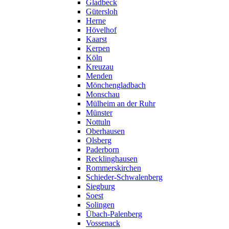
Gladbeck
Gütersloh
Herne
Hövelhof
Kaarst
Kerpen
Köln
Kreuzau
Menden
Mönchengladbach
Monschau
Mülheim an der Ruhr
Münster
Nottuln
Oberhausen
Olsberg
Paderborn
Recklinghausen
Rommerskirchen
Schieder-Schwalenberg
Siegburg
Soest
Solingen
Übach-Palenberg
Vossenack