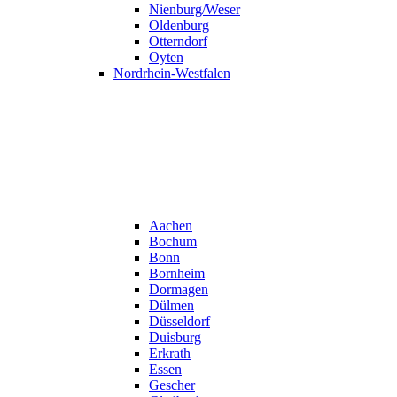
Nienburg/Weser
Oldenburg
Otterndorf
Oyten
Nordrhein-Westfalen
Aachen
Bochum
Bonn
Bornheim
Dormagen
Dülmen
Düsseldorf
Duisburg
Erkrath
Essen
Gescher