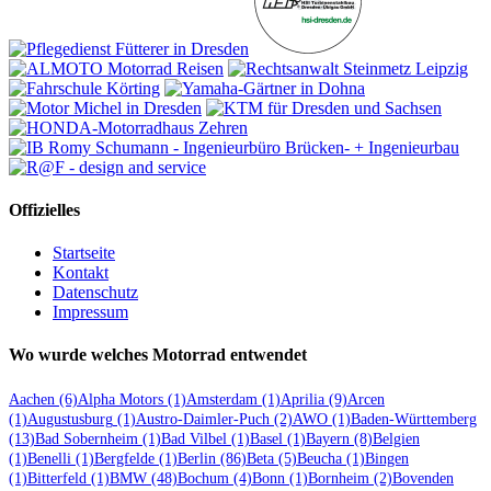
Offizielles
Startseite
Kontakt
Datenschutz
Impressum
Wo wurde welches Motorrad entwendet
Aachen
(6)
Alpha Motors
(1)
Amsterdam
(1)
Aprilia
(9)
Arcen
(1)
Augustusburg
(1)
Austro-Daimler-Puch
(2)
AWO
(1)
Baden-Württemberg
(13)
Bad Sobernheim
(1)
Bad Vilbel
(1)
Basel
(1)
Bayern
(8)
Belgien
(1)
Benelli
(1)
Bergfelde
(1)
Berlin
(86)
Beta
(5)
Beucha
(1)
Bingen
(1)
Bitterfeld
(1)
BMW
(48)
Bochum
(4)
Bonn
(1)
Bornheim
(2)
Bovenden