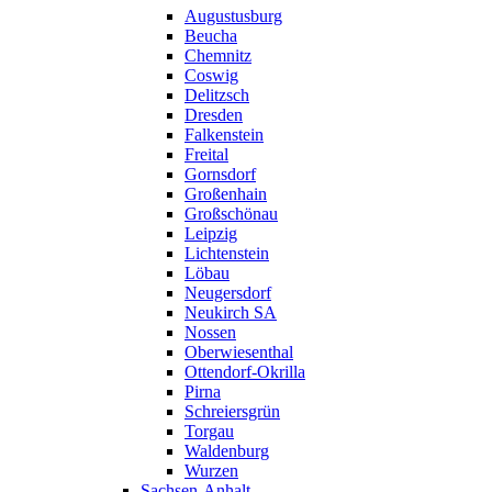
Augustusburg
Beucha
Chemnitz
Coswig
Delitzsch
Dresden
Falkenstein
Freital
Gornsdorf
Großenhain
Großschönau
Leipzig
Lichtenstein
Löbau
Neugersdorf
Neukirch SA
Nossen
Oberwiesenthal
Ottendorf-Okrilla
Pirna
Schreiersgrün
Torgau
Waldenburg
Wurzen
Sachsen-Anhalt