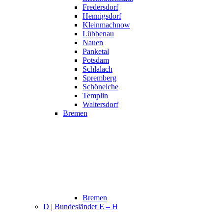
Fredersdorf
Hennigsdorf
Kleinmachnow
Lübbenau
Nauen
Panketal
Potsdam
Schlalach
Spremberg
Schöneiche
Templin
Waltersdorf
Bremen
Bremen
D | Bundesländer E – H