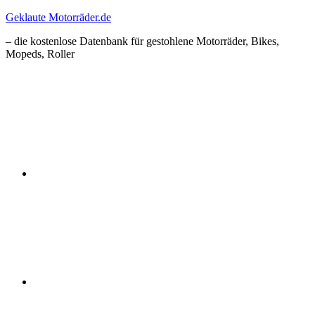
Zum
Geklaute Motorräder.de
Inhalt
– die kostenlose Datenbank für gestohlene Motorräder, Bikes,
springen
Mopeds, Roller
Facebook
Instagram
RSS