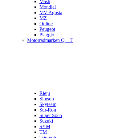
Mash
Mondial
MV Agusta
MZ
Online
Peugeot
Piaggio
Motorradmarken Q – T
Rieju
Simson
Skyteam
Sur-Ron
Super Soco
Suzuki
SYM
TM
Triumph