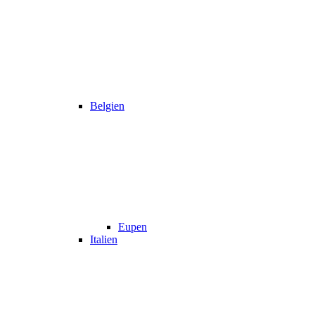
Belgien
Eupen
Italien