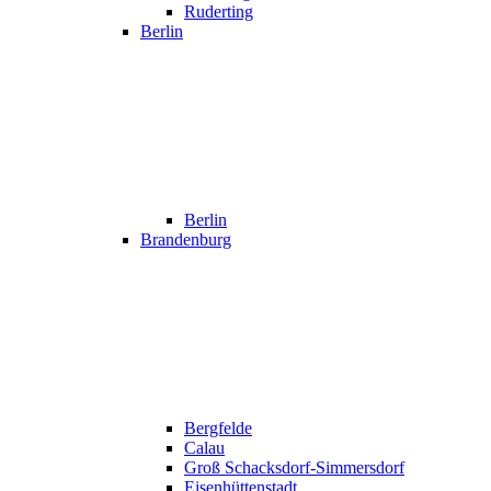
Ruderting
Berlin
Berlin
Brandenburg
Bergfelde
Calau
Groß Schacksdorf-Simmersdorf
Eisenhüttenstadt