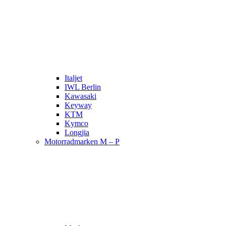
Italjet
IWL Berlin
Kawasaki
Keyway
KTM
Kymco
Longjia
Motorradmarken M – P