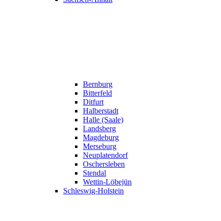
Bernburg
Bitterfeld
Ditfurt
Halberstadt
Halle (Saale)
Landsberg
Magdeburg
Merseburg
Neuplatendorf
Oschersleben
Stendal
Wettin-Löbejün
Schleswig-Holstein