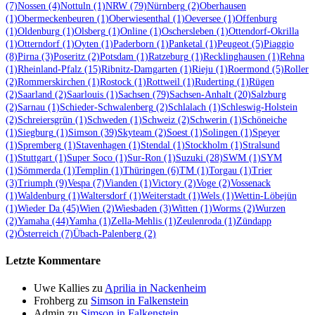
(7)
Nossen
(4)
Nottuln
(1)
NRW
(79)
Nürnberg
(2)
Oberhausen
(1)
Obermeckenbeuren
(1)
Oberwiesenthal
(1)
Oeversee
(1)
Offenburg
(1)
Oldenburg
(1)
Olsberg
(1)
Online
(1)
Oschersleben
(1)
Ottendorf-Okrilla
(1)
Otterndorf
(1)
Oyten
(1)
Paderborn
(1)
Panketal
(1)
Peugeot
(5)
Piaggio
(8)
Pirna
(3)
Poseritz
(2)
Potsdam
(1)
Ratzeburg
(1)
Recklinghausen
(1)
Rehna
(1)
Rheinland-Pfalz
(15)
Ribnitz-Damgarten
(1)
Rieju
(1)
Roermond
(5)
Roller
(2)
Rommerskirchen
(1)
Rostock
(1)
Rottweil
(1)
Ruderting
(1)
Rügen
(2)
Saarland
(2)
Saarlouis
(1)
Sachsen
(79)
Sachsen-Anhalt
(20)
Salzburg
(2)
Sarnau
(1)
Schieder-Schwalenberg
(2)
Schlalach
(1)
Schleswig-Holstein
(2)
Schreiersgrün
(1)
Schweden
(1)
Schweiz
(2)
Schwerin
(1)
Schöneiche
(1)
Siegburg
(1)
Simson
(39)
Skyteam
(2)
Soest
(1)
Solingen
(1)
Speyer
(1)
Spremberg
(1)
Stavenhagen
(1)
Stendal
(1)
Stockholm
(1)
Stralsund
(1)
Stuttgart
(1)
Super Soco
(1)
Sur-Ron
(1)
Suzuki
(28)
SWM
(1)
SYM
(1)
Sömmerda
(1)
Templin
(1)
Thüringen
(6)
TM
(1)
Torgau
(1)
Trier
(3)
Triumph
(9)
Vespa
(7)
Vianden
(1)
Victory
(2)
Voge
(2)
Vossenack
(1)
Waldenburg
(1)
Waltersdorf
(1)
Weiterstadt
(1)
Wels
(1)
Wettin-Löbejün
(1)
Wieder Da
(45)
Wien
(2)
Wiesbaden
(3)
Witten
(1)
Worms
(2)
Wurzen
(2)
Yamaha
(44)
Yamha
(1)
Zella-Mehlis
(1)
Zeulenroda
(1)
Zündapp
(2)
Österreich
(7)
Übach-Palenberg
(2)
Letzte Kommentare
Uwe Kallies
zu
Aprilia in Nackenheim
Frohberg
zu
Simson in Falkenstein
Admin
zu
Simson in Falkenstein