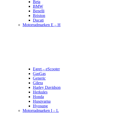
Beta
BMW
Benelli
Brixton
Ducati
Motorradmarken E – H
Egret – eScooter
GasGas
Generic
Gilera
Harley Davidson
Herkules
Honda
Husqvarna
Hyosung
Motorradmarken I – L