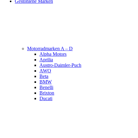
Gestohlene Marken
Motorradmarken A – D
Alpha Motors
Aprilia
Austro-Daimler-Puch
AWO
Beta
BMW
Benelli
Brixton
Ducati