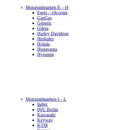
Motorradmarken E – H
Egret – eScooter
GasGas
Generic
Gilera
Harley Davidson
Herkules
Honda
Husqvarna
Hyosung
Motorradmarken I – L
Italjet
IWL Berlin
Kawasaki
Keyway
KTM