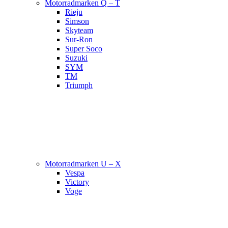
Motorradmarken Q – T
Rieju
Simson
Skyteam
Sur-Ron
Super Soco
Suzuki
SYM
TM
Triumph
Motorradmarken U – X
Vespa
Victory
Voge