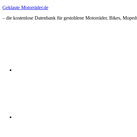
Zum
Geklaute Motorräder.de
Inhalt
– die kostenlose Datenbank für gestohlene Motorräder, Bikes, Mopeds
springen
Facebook
Instagram
RSS