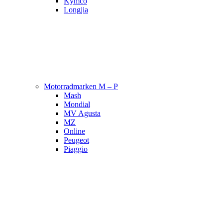
Kymco
Longjia
Motorradmarken M – P
Mash
Mondial
MV Agusta
MZ
Online
Peugeot
Piaggio