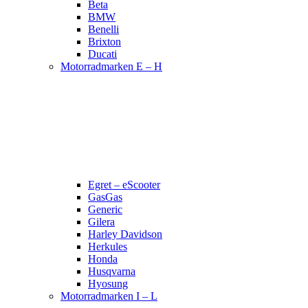
Beta
BMW
Benelli
Brixton
Ducati
Motorradmarken E – H
Egret – eScooter
GasGas
Generic
Gilera
Harley Davidson
Herkules
Honda
Husqvarna
Hyosung
Motorradmarken I – L