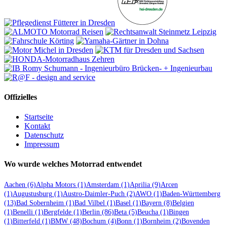
Offizielles
Startseite
Kontakt
Datenschutz
Impressum
Wo wurde welches Motorrad entwendet
Aachen
(6)
Alpha Motors
(1)
Amsterdam
(1)
Aprilia
(9)
Arcen
(1)
Augustusburg
(1)
Austro-Daimler-Puch
(2)
AWO
(1)
Baden-Württemberg
(13)
Bad Sobernheim
(1)
Bad Vilbel
(1)
Basel
(1)
Bayern
(8)
Belgien
(1)
Benelli
(1)
Bergfelde
(1)
Berlin
(86)
Beta
(5)
Beucha
(1)
Bingen
(1)
Bitterfeld
(1)
BMW
(48)
Bochum
(4)
Bonn
(1)
Bornheim
(2)
Bovenden