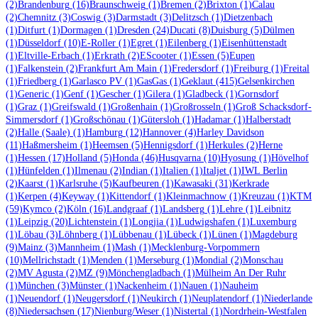
(2)
Brandenburg
(16)
Braunschweig
(1)
Bremen
(2)
Brixton
(1)
Calau
(2)
Chemnitz
(3)
Coswig
(3)
Darmstadt
(3)
Delitzsch
(1)
Dietzenbach
(1)
Ditfurt
(1)
Dormagen
(1)
Dresden
(24)
Ducati
(8)
Duisburg
(5)
Dülmen
(1)
Düsseldorf
(10)
E-Roller
(1)
Egret
(1)
Eilenberg
(1)
Eisenhüttenstadt
(1)
Eltville-Erbach
(1)
Erkrath
(2)
EScooter
(1)
Essen
(5)
Eupen
(1)
Falkenstein
(2)
Frankfurt Am Main
(1)
Fredersdorf
(1)
Freiburg
(1)
Freital
(1)
Friedberg
(1)
Garlasco PV
(1)
GasGas
(1)
Geklaut
(415)
Gelsenkirchen
(1)
Generic
(1)
Genf
(1)
Gescher
(1)
Gilera
(1)
Gladbeck
(1)
Gornsdorf
(1)
Graz
(1)
Greifswald
(1)
Großenhain
(1)
Großrosseln
(1)
Groß Schacksdorf-
Simmersdorf
(1)
Großschönau
(1)
Gütersloh
(1)
Hadamar
(1)
Halberstadt
(2)
Halle (Saale)
(1)
Hamburg
(12)
Hannover
(4)
Harley Davidson
(11)
Haßmersheim
(1)
Heemsen
(5)
Hennigsdorf
(1)
Herkules
(2)
Herne
(1)
Hessen
(17)
Holland
(5)
Honda
(46)
Husqvarna
(10)
Hyosung
(1)
Hövelhof
(1)
Hünfelden
(1)
Ilmenau
(2)
Indian
(1)
Italien
(1)
Italjet
(1)
IWL Berlin
(2)
Kaarst
(1)
Karlsruhe
(5)
Kaufbeuren
(1)
Kawasaki
(31)
Kerkrade
(1)
Kerpen
(4)
Keyway
(1)
Kittendorf
(1)
Kleinmachnow
(1)
Kreuzau
(1)
KTM
(59)
Kymco
(2)
Köln
(16)
Landgraaf
(1)
Landsberg
(1)
Lehre
(1)
Leibnitz
(1)
Leipzig
(20)
Lichtenstein
(1)
Longjia
(1)
Ludwigshafen
(1)
Luxemburg
(1)
Löbau
(3)
Löhnberg
(1)
Lübbenau
(1)
Lübeck
(1)
Lünen
(1)
Magdeburg
(9)
Mainz
(3)
Mannheim
(1)
Mash
(1)
Mecklenburg-Vorpommern
(10)
Mellrichstadt
(1)
Menden
(1)
Merseburg
(1)
Mondial
(2)
Monschau
(2)
MV Agusta
(2)
MZ
(9)
Mönchengladbach
(1)
Mülheim An Der Ruhr
(1)
München
(3)
Münster
(1)
Nackenheim
(1)
Nauen
(1)
Nauheim
(1)
Neuendorf
(1)
Neugersdorf
(1)
Neukirch
(1)
Neuplatendorf
(1)
Niederlande
(8)
Niedersachsen
(17)
Nienburg/Weser
(1)
Nistertal
(1)
Nordrhein-Westfalen