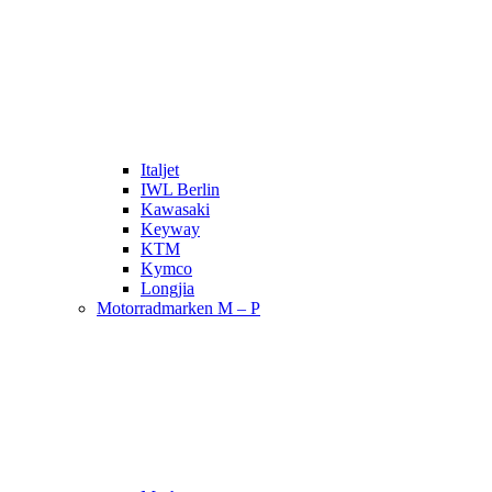
Italjet
IWL Berlin
Kawasaki
Keyway
KTM
Kymco
Longjia
Motorradmarken M – P