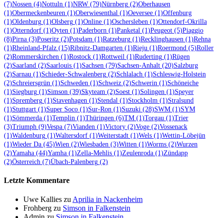
(7)
Nossen
(4)
Nottuln
(1)
NRW
(79)
Nürnberg
(2)
Oberhausen
(1)
Obermeckenbeuren
(1)
Oberwiesenthal
(1)
Oeversee
(1)
Offenburg
(1)
Oldenburg
(1)
Olsberg
(1)
Online
(1)
Oschersleben
(1)
Ottendorf-Okrilla
(1)
Otterndorf
(1)
Oyten
(1)
Paderborn
(1)
Panketal
(1)
Peugeot
(5)
Piaggio
(8)
Pirna
(3)
Poseritz
(2)
Potsdam
(1)
Ratzeburg
(1)
Recklinghausen
(1)
Rehna
(1)
Rheinland-Pfalz
(15)
Ribnitz-Damgarten
(1)
Rieju
(1)
Roermond
(5)
Roller
(2)
Rommerskirchen
(1)
Rostock
(1)
Rottweil
(1)
Ruderting
(1)
Rügen
(2)
Saarland
(2)
Saarlouis
(1)
Sachsen
(79)
Sachsen-Anhalt
(20)
Salzburg
(2)
Sarnau
(1)
Schieder-Schwalenberg
(2)
Schlalach
(1)
Schleswig-Holstein
(2)
Schreiersgrün
(1)
Schweden
(1)
Schweiz
(2)
Schwerin
(1)
Schöneiche
(1)
Siegburg
(1)
Simson
(39)
Skyteam
(2)
Soest
(1)
Solingen
(1)
Speyer
(1)
Spremberg
(1)
Stavenhagen
(1)
Stendal
(1)
Stockholm
(1)
Stralsund
(1)
Stuttgart
(1)
Super Soco
(1)
Sur-Ron
(1)
Suzuki
(28)
SWM
(1)
SYM
(1)
Sömmerda
(1)
Templin
(1)
Thüringen
(6)
TM
(1)
Torgau
(1)
Trier
(3)
Triumph
(9)
Vespa
(7)
Vianden
(1)
Victory
(2)
Voge
(2)
Vossenack
(1)
Waldenburg
(1)
Waltersdorf
(1)
Weiterstadt
(1)
Wels
(1)
Wettin-Löbejün
(1)
Wieder Da
(45)
Wien
(2)
Wiesbaden
(3)
Witten
(1)
Worms
(2)
Wurzen
(2)
Yamaha
(44)
Yamha
(1)
Zella-Mehlis
(1)
Zeulenroda
(1)
Zündapp
(2)
Österreich
(7)
Übach-Palenberg
(2)
Letzte Kommentare
Uwe Kallies
zu
Aprilia in Nackenheim
Frohberg
zu
Simson in Falkenstein
Admin
zu
Simson in Falkenstein