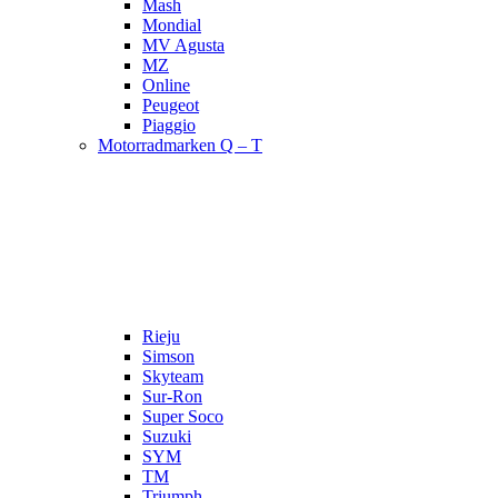
Mash
Mondial
MV Agusta
MZ
Online
Peugeot
Piaggio
Motorradmarken Q – T
Rieju
Simson
Skyteam
Sur-Ron
Super Soco
Suzuki
SYM
TM
Triumph