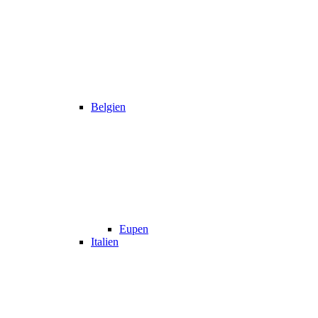
Belgien
Eupen
Italien