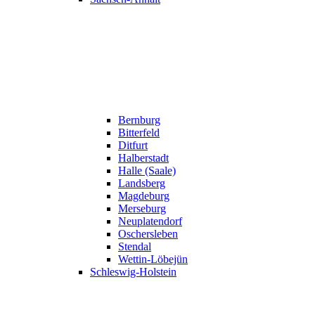
Bernburg
Bitterfeld
Ditfurt
Halberstadt
Halle (Saale)
Landsberg
Magdeburg
Merseburg
Neuplatendorf
Oschersleben
Stendal
Wettin-Löbejün
Schleswig-Holstein