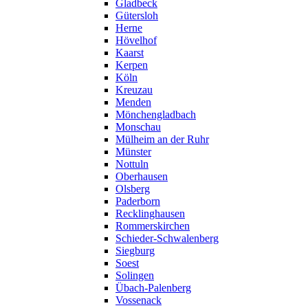
Gladbeck
Gütersloh
Herne
Hövelhof
Kaarst
Kerpen
Köln
Kreuzau
Menden
Mönchengladbach
Monschau
Mülheim an der Ruhr
Münster
Nottuln
Oberhausen
Olsberg
Paderborn
Recklinghausen
Rommerskirchen
Schieder-Schwalenberg
Siegburg
Soest
Solingen
Übach-Palenberg
Vossenack