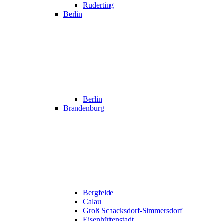
Ruderting
Berlin
Berlin
Brandenburg
Bergfelde
Calau
Groß Schacksdorf-Simmersdorf
Eisenhüttenstadt