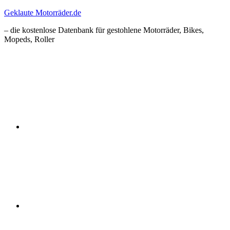
Zum
Geklaute Motorräder.de
Inhalt
– die kostenlose Datenbank für gestohlene Motorräder, Bikes,
springen
Mopeds, Roller
Facebook
Instagram
RSS