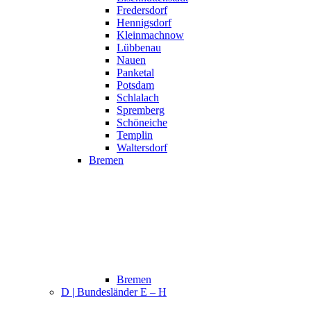
Fredersdorf
Hennigsdorf
Kleinmachnow
Lübbenau
Nauen
Panketal
Potsdam
Schlalach
Spremberg
Schöneiche
Templin
Waltersdorf
Bremen
Bremen
D | Bundesländer E – H