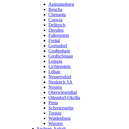
Augustusburg
Beucha
Chemnitz
Coswig
Delitzsch
Dresden
Falkenstein
Freital
Gornsdorf
Großenhain
Großschönau
Leipzig
Lichtenstein
Löbau
Neugersdorf
Neukirch SA
Nossen
Oberwiesenthal
Ottendorf-Okrilla
Pirna
Schreiersgrün
Torgau
Waldenburg
Wurzen
Sachsen-Anhalt