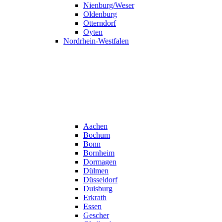
Nienburg/Weser
Oldenburg
Otterndorf
Oyten
Nordrhein-Westfalen
Aachen
Bochum
Bonn
Bornheim
Dormagen
Dülmen
Düsseldorf
Duisburg
Erkrath
Essen
Gescher