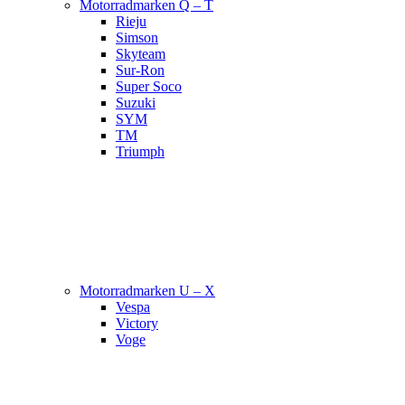
Motorradmarken Q – T
Rieju
Simson
Skyteam
Sur-Ron
Super Soco
Suzuki
SYM
TM
Triumph
Motorradmarken U – X
Vespa
Victory
Voge