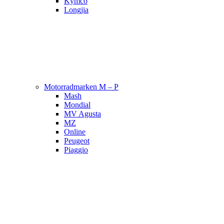
Kymco
Longjia
Motorradmarken M – P
Mash
Mondial
MV Agusta
MZ
Online
Peugeot
Piaggio