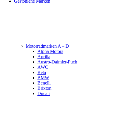
Gestohlene Marken
Motorradmarken A – D
Alpha Motors
Aprilia
Austro-Daimler-Puch
AWO
Beta
BMW
Benelli
Brixton
Ducati