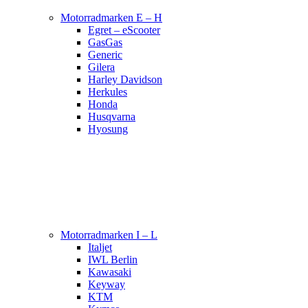
Motorradmarken E – H
Egret – eScooter
GasGas
Generic
Gilera
Harley Davidson
Herkules
Honda
Husqvarna
Hyosung
Motorradmarken I – L
Italjet
IWL Berlin
Kawasaki
Keyway
KTM