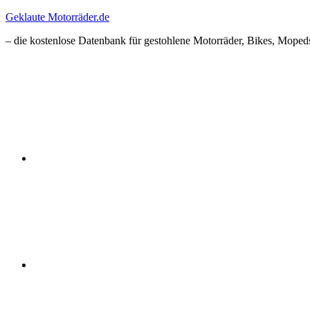
Zum
Geklaute Motorräder.de
Inhalt
– die kostenlose Datenbank für gestohlene Motorräder, Bikes, Mopeds
springen
Facebook
Instagram
RSS