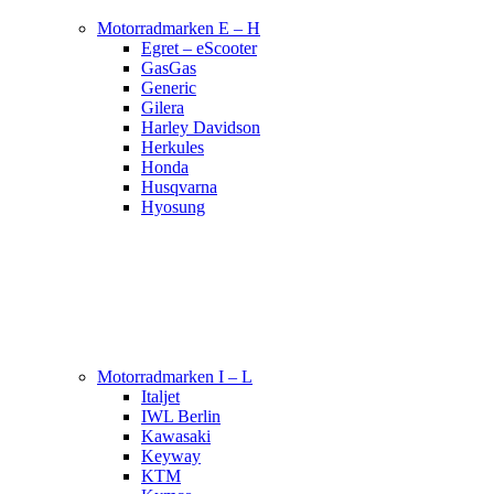
Motorradmarken E – H
Egret – eScooter
GasGas
Generic
Gilera
Harley Davidson
Herkules
Honda
Husqvarna
Hyosung
Motorradmarken I – L
Italjet
IWL Berlin
Kawasaki
Keyway
KTM