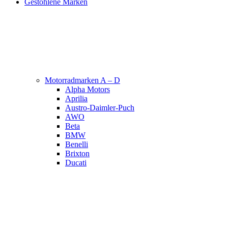
Gestohlene Marken
Motorradmarken A – D
Alpha Motors
Aprilia
Austro-Daimler-Puch
AWO
Beta
BMW
Benelli
Brixton
Ducati