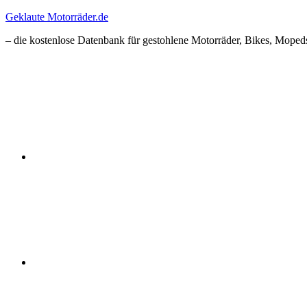
Zum
Geklaute Motorräder.de
Inhalt
– die kostenlose Datenbank für gestohlene Motorräder, Bikes, Mopeds
springen
Facebook
Instagram
RSS