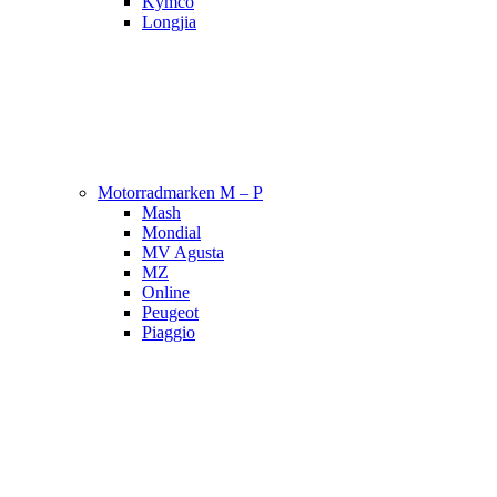
Kymco
Longjia
Motorradmarken M – P
Mash
Mondial
MV Agusta
MZ
Online
Peugeot
Piaggio