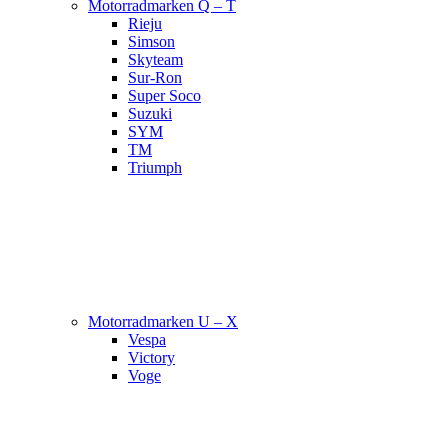
Motorradmarken Q – T
Rieju
Simson
Skyteam
Sur-Ron
Super Soco
Suzuki
SYM
TM
Triumph
Motorradmarken U – X
Vespa
Victory
Voge