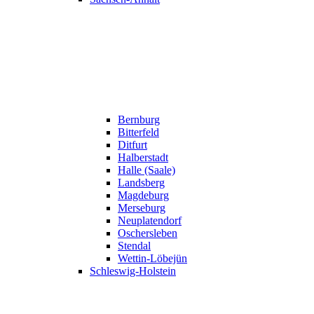
Bernburg
Bitterfeld
Ditfurt
Halberstadt
Halle (Saale)
Landsberg
Magdeburg
Merseburg
Neuplatendorf
Oschersleben
Stendal
Wettin-Löbejün
Schleswig-Holstein