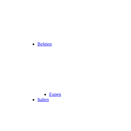
Belgien
Eupen
Italien