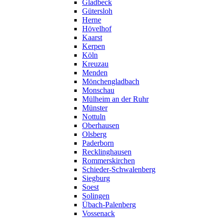
Gladbeck
Gütersloh
Herne
Hövelhof
Kaarst
Kerpen
Köln
Kreuzau
Menden
Mönchengladbach
Monschau
Mülheim an der Ruhr
Münster
Nottuln
Oberhausen
Olsberg
Paderborn
Recklinghausen
Rommerskirchen
Schieder-Schwalenberg
Siegburg
Soest
Solingen
Übach-Palenberg
Vossenack