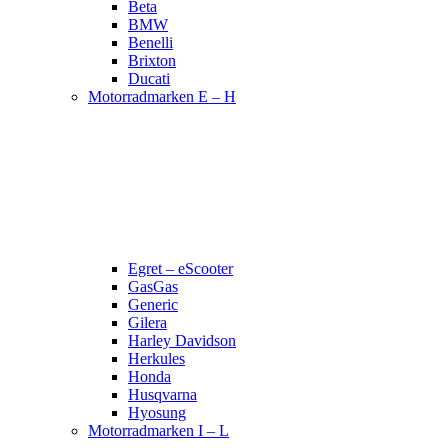
Beta
BMW
Benelli
Brixton
Ducati
Motorradmarken E – H
Egret – eScooter
GasGas
Generic
Gilera
Harley Davidson
Herkules
Honda
Husqvarna
Hyosung
Motorradmarken I – L