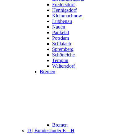
Fredersdorf
Hennigsdorf
Kleinmachnow
Lübbenau
Nauen
Panketal
Potsdam
Schlalach
Spremberg
Schöneiche
Templin
Waltersdorf
Bremen
Bremen
D | Bundesländer E – H