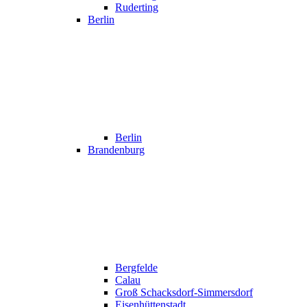
Ruderting
Berlin
Berlin
Brandenburg
Bergfelde
Calau
Groß Schacksdorf-Simmersdorf
Eisenhüttenstadt