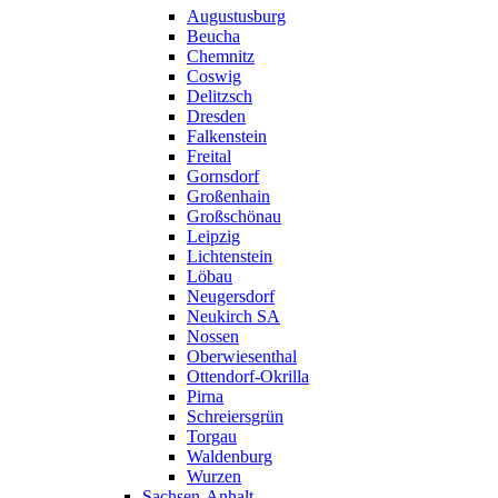
Augustusburg
Beucha
Chemnitz
Coswig
Delitzsch
Dresden
Falkenstein
Freital
Gornsdorf
Großenhain
Großschönau
Leipzig
Lichtenstein
Löbau
Neugersdorf
Neukirch SA
Nossen
Oberwiesenthal
Ottendorf-Okrilla
Pirna
Schreiersgrün
Torgau
Waldenburg
Wurzen
Sachsen-Anhalt