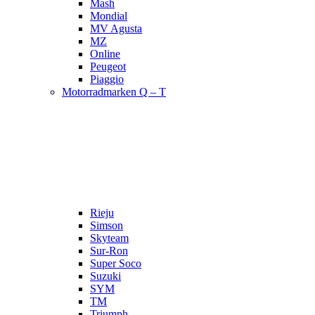
Mash
Mondial
MV Agusta
MZ
Online
Peugeot
Piaggio
Motorradmarken Q – T
Rieju
Simson
Skyteam
Sur-Ron
Super Soco
Suzuki
SYM
TM
Triumph