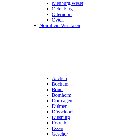
Nienburg/Weser
Oldenburg
Otterndorf
Oyten
Nordrhein-Westfalen
Aachen
Bochum
Bonn
Bornheim
Dormagen
Dülmen
Düsseldorf
Duisburg
Erkrath
Essen
Gescher