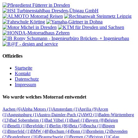
Offizielles
Startseite
Kontakt
Datenschutz
Impressum
Wo wurde welches Motorrad entwendet
Aachen
(6)
Alpha Motors
(1)
Amsterdam
(1)
Aprilia
(9)
Arcen
(1)
Augustusburg
(1)
Austro-Daimler-Puch
(2)
AWO
(1)
Baden-Württemberg
(13)
Bad Sobernheim
(1)
Bad Vilbel
(1)
Basel
(1)
Bayern
(8)
Belgien
(1)
Benelli
(1)
Bergfelde
(1)
Berlin
(86)
Beta
(5)
Beucha
(1)
Bingen
(1)
Bitterfeld
(1)
BMW
(48)
Bochum
(4)
Bonn
(1)
Bornheim
(2)
Bovenden
(2)
Brandenburg
(16)
Braunschweig
(1)
Bremen
(2)
Brixton
(1)
Calau