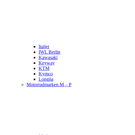
Italjet
IWL Berlin
Kawasaki
Keyway
KTM
Kymco
Longjia
Motorradmarken M – P