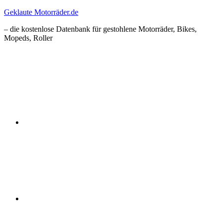
Zum
Geklaute Motorräder.de
Inhalt
– die kostenlose Datenbank für gestohlene Motorräder, Bikes,
springen
Mopeds, Roller
Facebook
Instagram
RSS