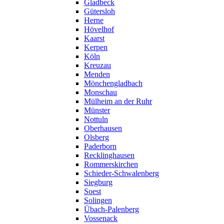
Gladbeck
Gütersloh
Herne
Hövelhof
Kaarst
Kerpen
Köln
Kreuzau
Menden
Mönchengladbach
Monschau
Mülheim an der Ruhr
Münster
Nottuln
Oberhausen
Olsberg
Paderborn
Recklinghausen
Rommerskirchen
Schieder-Schwalenberg
Siegburg
Soest
Solingen
Übach-Palenberg
Vossenack