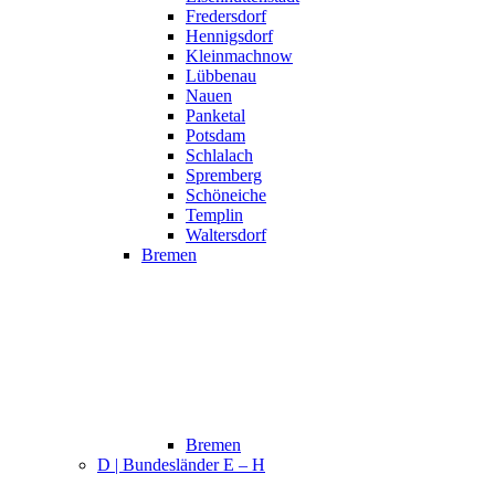
Fredersdorf
Hennigsdorf
Kleinmachnow
Lübbenau
Nauen
Panketal
Potsdam
Schlalach
Spremberg
Schöneiche
Templin
Waltersdorf
Bremen
Bremen
D | Bundesländer E – H