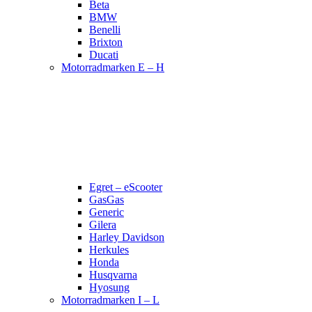
Beta
BMW
Benelli
Brixton
Ducati
Motorradmarken E – H
Egret – eScooter
GasGas
Generic
Gilera
Harley Davidson
Herkules
Honda
Husqvarna
Hyosung
Motorradmarken I – L