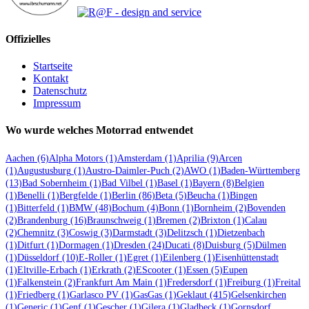
Offizielles
Startseite
Kontakt
Datenschutz
Impressum
Wo wurde welches Motorrad entwendet
Aachen
(6)
Alpha Motors
(1)
Amsterdam
(1)
Aprilia
(9)
Arcen
(1)
Augustusburg
(1)
Austro-Daimler-Puch
(2)
AWO
(1)
Baden-Württemberg
(13)
Bad Sobernheim
(1)
Bad Vilbel
(1)
Basel
(1)
Bayern
(8)
Belgien
(1)
Benelli
(1)
Bergfelde
(1)
Berlin
(86)
Beta
(5)
Beucha
(1)
Bingen
(1)
Bitterfeld
(1)
BMW
(48)
Bochum
(4)
Bonn
(1)
Bornheim
(2)
Bovenden
(2)
Brandenburg
(16)
Braunschweig
(1)
Bremen
(2)
Brixton
(1)
Calau
(2)
Chemnitz
(3)
Coswig
(3)
Darmstadt
(3)
Delitzsch
(1)
Dietzenbach
(1)
Ditfurt
(1)
Dormagen
(1)
Dresden
(24)
Ducati
(8)
Duisburg
(5)
Dülmen
(1)
Düsseldorf
(10)
E-Roller
(1)
Egret
(1)
Eilenberg
(1)
Eisenhüttenstadt
(1)
Eltville-Erbach
(1)
Erkrath
(2)
EScooter
(1)
Essen
(5)
Eupen
(1)
Falkenstein
(2)
Frankfurt Am Main
(1)
Fredersdorf
(1)
Freiburg
(1)
Freital
(1)
Friedberg
(1)
Garlasco PV
(1)
GasGas
(1)
Geklaut
(415)
Gelsenkirchen
(1)
Generic
(1)
Genf
(1)
Gescher
(1)
Gilera
(1)
Gladbeck
(1)
Gornsdorf