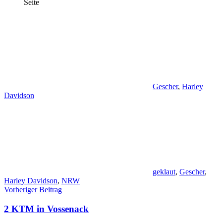
Seite
Gescher
,
Harley
Davidson
geklaut
,
Gescher
,
Harley Davidson
,
NRW
Beitragsnavigation
Vorheriger Beitrag
2 KTM in Vossenack