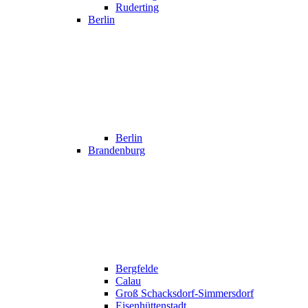
Ruderting
Berlin
Berlin
Brandenburg
Bergfelde
Calau
Groß Schacksdorf-Simmersdorf
Eisenhüttenstadt