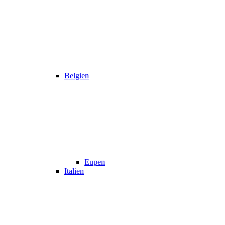
Belgien
Eupen
Italien