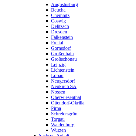
Augustusburg
Beucha
Chemnitz
Coswig
Delitzsch
Dresden
Falkenstein
Freital
Gornsdorf
Großenhain
Großschönau
Leipzig
Lichtenstein
Löbau
Neugersdorf
Neukirch SA
Nossen
Oberwiesenthal
Ottendorf-Okrilla
Pirna
Schreiersgrün
Torgau
Waldenburg
Wurzen
Sachsen-Anhalt