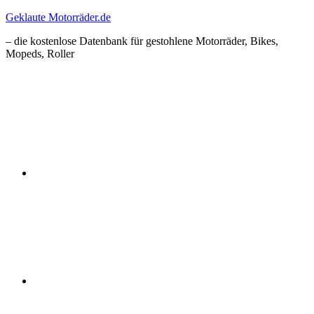
Zum
Geklaute Motorräder.de
Inhalt
– die kostenlose Datenbank für gestohlene Motorräder, Bikes,
springen
Mopeds, Roller
Facebook
Instagram
RSS