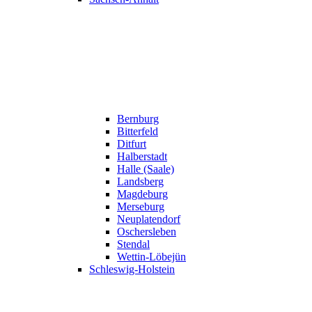
Bernburg
Bitterfeld
Ditfurt
Halberstadt
Halle (Saale)
Landsberg
Magdeburg
Merseburg
Neuplatendorf
Oschersleben
Stendal
Wettin-Löbejün
Schleswig-Holstein