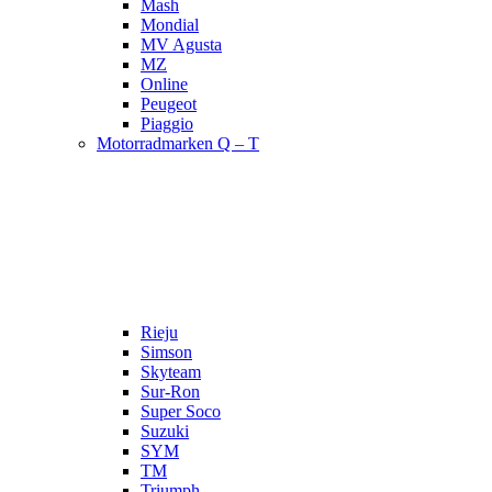
Mash
Mondial
MV Agusta
MZ
Online
Peugeot
Piaggio
Motorradmarken Q – T
Rieju
Simson
Skyteam
Sur-Ron
Super Soco
Suzuki
SYM
TM
Triumph