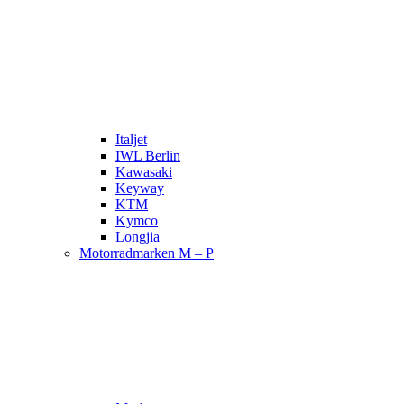
Italjet
IWL Berlin
Kawasaki
Keyway
KTM
Kymco
Longjia
Motorradmarken M – P