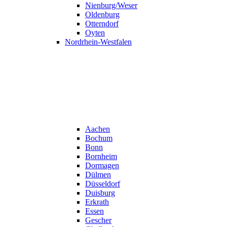
Nienburg/Weser
Oldenburg
Otterndorf
Oyten
Nordrhein-Westfalen
Aachen
Bochum
Bonn
Bornheim
Dormagen
Dülmen
Düsseldorf
Duisburg
Erkrath
Essen
Gescher