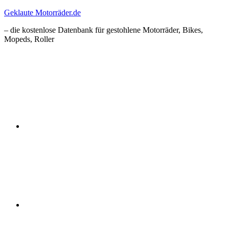
Zum
Geklaute Motorräder.de
Inhalt
– die kostenlose Datenbank für gestohlene Motorräder, Bikes,
springen
Mopeds, Roller
Facebook
Instagram
RSS