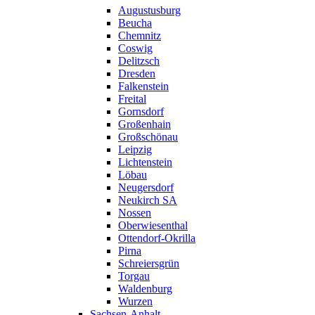
Augustusburg
Beucha
Chemnitz
Coswig
Delitzsch
Dresden
Falkenstein
Freital
Gornsdorf
Großenhain
Großschönau
Leipzig
Lichtenstein
Löbau
Neugersdorf
Neukirch SA
Nossen
Oberwiesenthal
Ottendorf-Okrilla
Pirna
Schreiersgrün
Torgau
Waldenburg
Wurzen
Sachsen-Anhalt