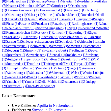
(8)
Niedersachsen
(17)
Nienburg/Weser
(1)
Nistertal
(1)
Nordrhein-Westfalen
(7)
Nossen
(4)
Nottuln
(1)
NRW
(79)
Nürnberg
(2)
Oberhausen
(1)
Obermeckenbeuren
(1)
Oberwiesenthal
(1)
Oeversee
(1)
Offenburg
(1)
Oldenburg
(1)
Olsberg
(1)
Online
(1)
Oschersleben
(1)
Ottendorf-Okrilla
(1)
Otterndorf
(1)
Oyten
(1)
Paderborn
(1)
Panketal
(1)
Peugeot
(5)
Piaggio
(8)
Pirna
(3)
Poseritz
(2)
Potsdam
(1)
Ratzeburg
(1)
Recklinghausen
(1)
Rehna
(1)
Rheinland-Pfalz
(15)
Ribnitz-Damgarten
(1)
Rieju
(1)
Roermond
(5)
Roller
(2)
Rommerskirchen
(1)
Rostock
(1)
Rottweil
(1)
Ruderting
(1)
Rügen
(2)
Saarland
(2)
Saarlouis
(1)
Sachsen
(79)
Sachsen-Anhalt
(20)
Salzburg
(2)
Sarnau
(1)
Schieder-Schwalenberg
(2)
Schlalach
(1)
Schleswig-Holstein
(2)
Schreiersgrün
(1)
Schweden
(1)
Schweiz
(2)
Schwerin
(1)
Schöneiche
(1)
Siegburg
(1)
Simson
(39)
Skyteam
(2)
Soest
(1)
Solingen
(1)
Speyer
(1)
Spremberg
(1)
Stavenhagen
(1)
Stendal
(1)
Stockholm
(1)
Stralsund
(1)
Stuttgart
(1)
Super Soco
(1)
Sur-Ron
(1)
Suzuki
(28)
SWM
(1)
SYM
(1)
Sömmerda
(1)
Templin
(1)
Thüringen
(6)
TM
(1)
Torgau
(1)
Trier
(3)
Triumph
(9)
Vespa
(7)
Vianden
(1)
Victory
(2)
Voge
(2)
Vossenack
(1)
Waldenburg
(1)
Waltersdorf
(1)
Weiterstadt
(1)
Wels
(1)
Wettin-Löbejün
(1)
Wieder Da
(45)
Wien
(2)
Wiesbaden
(3)
Witten
(1)
Worms
(2)
Wurzen
(2)
Yamaha
(44)
Yamha
(1)
Zella-Mehlis
(1)
Zeulenroda
(1)
Zündapp
(2)
Österreich
(7)
Übach-Palenberg
(2)
Letzte Kommentare
Uwe Kallies
zu
Aprilia in Nackenheim
Frohberg
zu
Simson in Falkenstein