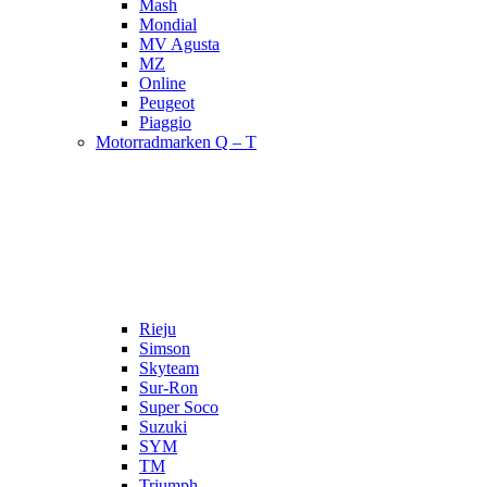
Mash
Mondial
MV Agusta
MZ
Online
Peugeot
Piaggio
Motorradmarken Q – T
Rieju
Simson
Skyteam
Sur-Ron
Super Soco
Suzuki
SYM
TM
Triumph