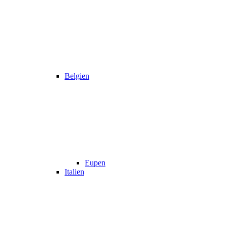
Belgien
Eupen
Italien