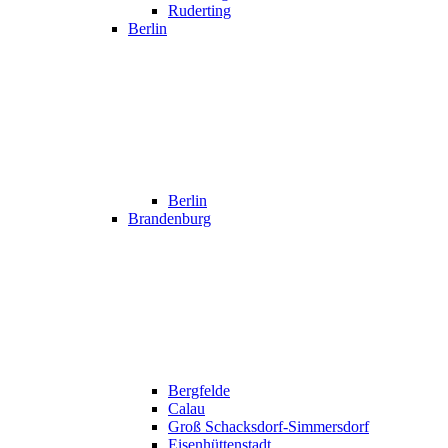
Ruderting
Berlin
Berlin
Brandenburg
Bergfelde
Calau
Groß Schacksdorf-Simmersdorf
Eisenhüttenstadt