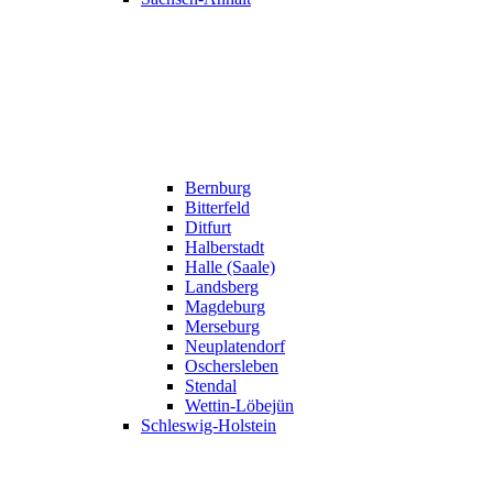
Bernburg
Bitterfeld
Ditfurt
Halberstadt
Halle (Saale)
Landsberg
Magdeburg
Merseburg
Neuplatendorf
Oschersleben
Stendal
Wettin-Löbejün
Schleswig-Holstein