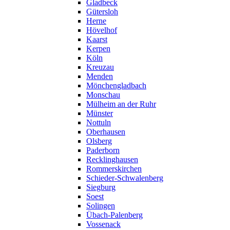
Gladbeck
Gütersloh
Herne
Hövelhof
Kaarst
Kerpen
Köln
Kreuzau
Menden
Mönchengladbach
Monschau
Mülheim an der Ruhr
Münster
Nottuln
Oberhausen
Olsberg
Paderborn
Recklinghausen
Rommerskirchen
Schieder-Schwalenberg
Siegburg
Soest
Solingen
Übach-Palenberg
Vossenack