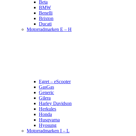
Beta
BMW
Benelli
Brixton
Ducati
Motorradmarken E – H
Egret – eScooter
GasGas
Generic
Gilera
Harley Davidson
Herkules
Honda
Husqvarna
Hyosung
Motorradmarken I – L