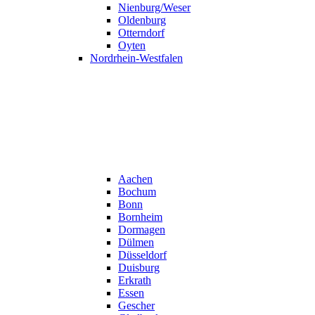
Nienburg/Weser
Oldenburg
Otterndorf
Oyten
Nordrhein-Westfalen
Aachen
Bochum
Bonn
Bornheim
Dormagen
Dülmen
Düsseldorf
Duisburg
Erkrath
Essen
Gescher