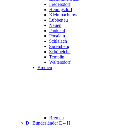
Fredersdorf
Hennigsdorf
Kleinmachnow
Lübbenau
Nauen
Panketal
Potsdam
Schlalach
Spremberg
Schöneiche
Templin
Waltersdorf
Bremen
Bremen
D | Bundesländer E – H