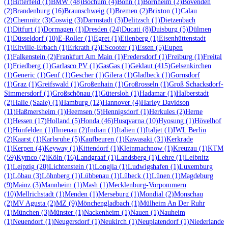
(1)
Bitterfeld
(1)
BMW
(48)
Bochum
(4)
Bonn
(1)
Bornheim
(2)
Bovenden
(2)
Brandenburg
(16)
Braunschweig
(1)
Bremen
(2)
Brixton
(1)
Calau
(2)
Chemnitz
(3)
Coswig
(3)
Darmstadt
(3)
Delitzsch
(1)
Dietzenbach
(1)
Ditfurt
(1)
Dormagen
(1)
Dresden
(24)
Ducati
(8)
Duisburg
(5)
Dülmen
(1)
Düsseldorf
(10)
E-Roller
(1)
Egret
(1)
Eilenberg
(1)
Eisenhüttenstadt
(1)
Eltville-Erbach
(1)
Erkrath
(2)
EScooter
(1)
Essen
(5)
Eupen
(1)
Falkenstein
(2)
Frankfurt Am Main
(1)
Fredersdorf
(1)
Freiburg
(1)
Freital
(1)
Friedberg
(1)
Garlasco PV
(1)
GasGas
(1)
Geklaut
(415)
Gelsenkirchen
(1)
Generic
(1)
Genf
(1)
Gescher
(1)
Gilera
(1)
Gladbeck
(1)
Gornsdorf
(1)
Graz
(1)
Greifswald
(1)
Großenhain
(1)
Großrosseln
(1)
Groß Schacksdorf-
Simmersdorf
(1)
Großschönau
(1)
Gütersloh
(1)
Hadamar
(1)
Halberstadt
(2)
Halle (Saale)
(1)
Hamburg
(12)
Hannover
(4)
Harley Davidson
(11)
Haßmersheim
(1)
Heemsen
(5)
Hennigsdorf
(1)
Herkules
(2)
Herne
(1)
Hessen
(17)
Holland
(5)
Honda
(46)
Husqvarna
(10)
Hyosung
(1)
Hövelhof
(1)
Hünfelden
(1)
Ilmenau
(2)
Indian
(1)
Italien
(1)
Italjet
(1)
IWL Berlin
(2)
Kaarst
(1)
Karlsruhe
(5)
Kaufbeuren
(1)
Kawasaki
(31)
Kerkrade
(1)
Kerpen
(4)
Keyway
(1)
Kittendorf
(1)
Kleinmachnow
(1)
Kreuzau
(1)
KTM
(59)
Kymco
(2)
Köln
(16)
Landgraaf
(1)
Landsberg
(1)
Lehre
(1)
Leibnitz
(1)
Leipzig
(20)
Lichtenstein
(1)
Longjia
(1)
Ludwigshafen
(1)
Luxemburg
(1)
Löbau
(3)
Löhnberg
(1)
Lübbenau
(1)
Lübeck
(1)
Lünen
(1)
Magdeburg
(9)
Mainz
(3)
Mannheim
(1)
Mash
(1)
Mecklenburg-Vorpommern
(10)
Mellrichstadt
(1)
Menden
(1)
Merseburg
(1)
Mondial
(2)
Monschau
(2)
MV Agusta
(2)
MZ
(9)
Mönchengladbach
(1)
Mülheim An Der Ruhr
(1)
München
(3)
Münster
(1)
Nackenheim
(1)
Nauen
(1)
Nauheim
(1)
Neuendorf
(1)
Neugersdorf
(1)
Neukirch
(1)
Neuplatendorf
(1)
Niederlande