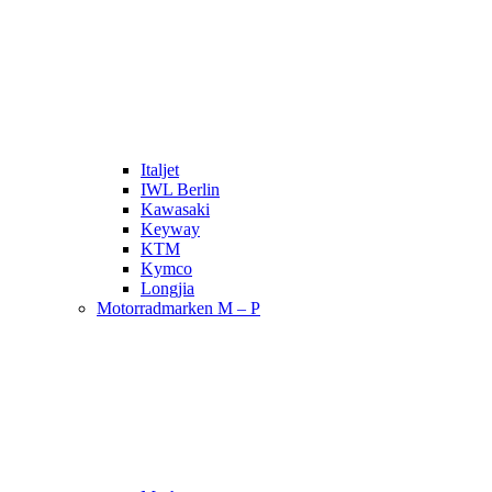
Italjet
IWL Berlin
Kawasaki
Keyway
KTM
Kymco
Longjia
Motorradmarken M – P