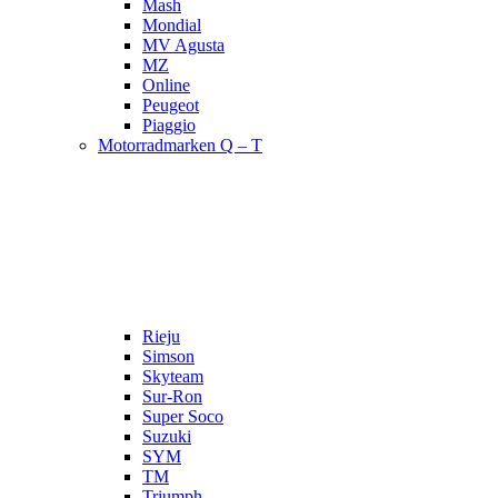
Mash
Mondial
MV Agusta
MZ
Online
Peugeot
Piaggio
Motorradmarken Q – T
Rieju
Simson
Skyteam
Sur-Ron
Super Soco
Suzuki
SYM
TM
Triumph