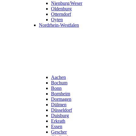
Nienburg/Weser
Oldenburg
Otterndorf
Oyten
Nordrhein-Westfalen
Aachen
Bochum
Bonn
Bornheim
Dormagen
Dülmen
Düsseldorf
Duisburg
Erkrath
Essen
Gescher