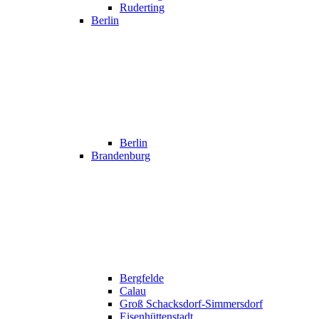
Ruderting
Berlin
Berlin
Brandenburg
Bergfelde
Calau
Groß Schacksdorf-Simmersdorf
Eisenhüttenstadt