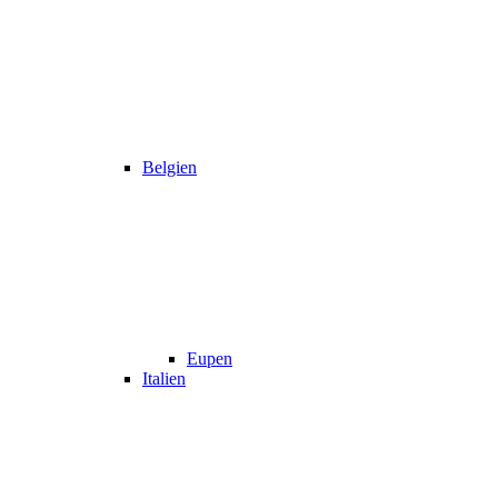
Belgien
Eupen
Italien