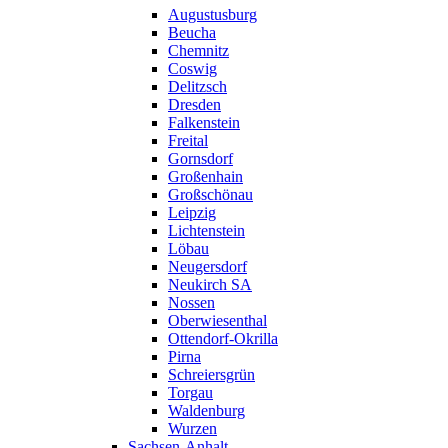
Augustusburg
Beucha
Chemnitz
Coswig
Delitzsch
Dresden
Falkenstein
Freital
Gornsdorf
Großenhain
Großschönau
Leipzig
Lichtenstein
Löbau
Neugersdorf
Neukirch SA
Nossen
Oberwiesenthal
Ottendorf-Okrilla
Pirna
Schreiersgrün
Torgau
Waldenburg
Wurzen
Sachsen-Anhalt