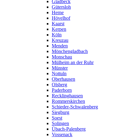
Gladbeck
Gütersloh
Herne
Hövelhof
Kaarst
Kerpen
Köln
Kreuzau
Menden
Mönchengladbach
Monschau
Mülheim an der Ruhr
Münster
Nottuln
Oberhausen
Olsberg
Paderborn
Recklinghausen
Rommerskirchen
Schieder-Schwalenberg
Siegburg
Soest
Solingen
Übach-Palenberg
Vossenack