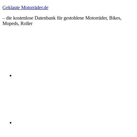
Zum
Geklaute Motorräder.de
Inhalt
– die kostenlose Datenbank für gestohlene Motorräder, Bikes,
springen
Mopeds, Roller
Facebook
Instagram
RSS