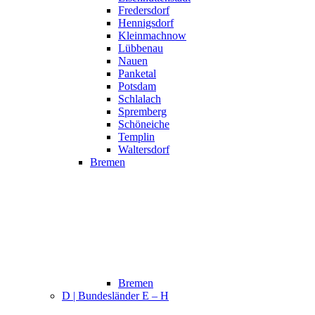
Fredersdorf
Hennigsdorf
Kleinmachnow
Lübbenau
Nauen
Panketal
Potsdam
Schlalach
Spremberg
Schöneiche
Templin
Waltersdorf
Bremen
Bremen
D | Bundesländer E – H