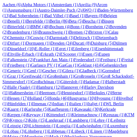
Aachen
(6)
Alpha Motors
(1)
Amsterdam
(1)
Aprilia
(9)
Arcen
(1)
Augustusburg
(1)
Austro-Daimler-Puch
(2)
AWO
(1)
Baden-Württemberg
(13)
Bad Sobernheim
(1)
Bad Vilbel
(1)
Basel
(1)
Bayern
(8)
Belgien
(1)
Benelli
(1)
Bergfelde
(1)
Berlin
(86)
Beta
(5)
Beucha
(1)
Bingen
(1)
Bitterfeld
(1)
BMW
(48)
Bochum
(4)
Bonn
(1)
Bornheim
(2)
Bovenden
(2)
Brandenburg
(16)
Braunschweig
(1)
Bremen
(2)
Brixton
(1)
Calau
(2)
Chemnitz
(3)
Coswig
(3)
Darmstadt
(3)
Delitzsch
(1)
Dietzenbach
(1)
Ditfurt
(1)
Dormagen
(1)
Dresden
(24)
Ducati
(8)
Duisburg
(5)
Dülmen
(1)
Düsseldorf
(10)
E-Roller
(1)
Egret
(1)
Eilenberg
(1)
Eisenhüttenstadt
(1)
Eltville-Erbach
(1)
Erkrath
(2)
EScooter
(1)
Essen
(5)
Eupen
(1)
Falkenstein
(2)
Frankfurt Am Main
(1)
Fredersdorf
(1)
Freiburg
(1)
Freital
(1)
Friedberg
(1)
Garlasco PV
(1)
GasGas
(1)
Geklaut
(414)
Gelsenkirchen
(1)
Generic
(1)
Genf
(1)
Gescher
(1)
Gilera
(1)
Gladbeck
(1)
Gornsdorf
(1)
Graz
(1)
Greifswald
(1)
Großenhain
(1)
Großrosseln
(1)
Groß Schacksdorf-
Simmersdorf
(1)
Großschönau
(1)
Gütersloh
(1)
Hadamar
(1)
Halberstadt
(2)
Halle (Saale)
(1)
Hamburg
(12)
Hannover
(4)
Harley Davidson
(11)
Haßmersheim
(1)
Heemsen
(5)
Hennigsdorf
(1)
Herkules
(2)
Herne
(1)
Hessen
(17)
Holland
(5)
Honda
(46)
Husqvarna
(10)
Hyosung
(1)
Hövelhof
(1)
Hünfelden
(1)
Ilmenau
(2)
Indian
(1)
Italien
(1)
Italjet
(1)
IWL Berlin
(2)
Kaarst
(1)
Karlsruhe
(5)
Kaufbeuren
(1)
Kawasaki
(30)
Kerkrade
(1)
Kerpen
(4)
Keyway
(1)
Kittendorf
(1)
Kleinmachnow
(1)
Kreuzau
(1)
KTM
(59)
Kymco
(2)
Köln
(15)
Landgraaf
(1)
Landsberg
(1)
Lehre
(1)
Leibnitz
(1)
Leipzig
(20)
Lichtenstein
(1)
Longjia
(1)
Ludwigshafen
(1)
Luxemburg
(1)
Löbau
(3)
Löhnberg
(1)
Lübbenau
(1)
Lübeck
(1)
Lünen
(1)
Magdeburg
(9)
Mainz
(3)
Mannheim
(1)
Mash
(1)
Mecklenburg-Vorpommern