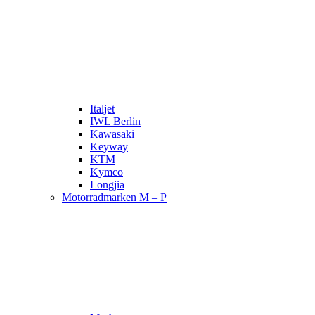
Italjet
IWL Berlin
Kawasaki
Keyway
KTM
Kymco
Longjia
Motorradmarken M – P