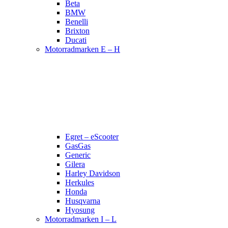
Beta
BMW
Benelli
Brixton
Ducati
Motorradmarken E – H
Egret – eScooter
GasGas
Generic
Gilera
Harley Davidson
Herkules
Honda
Husqvarna
Hyosung
Motorradmarken I – L